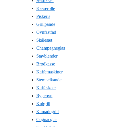
Bestiksæt
Kasserolle
Piskeris
Grillpande
Ovnfastfad
Skålesæt
Champagneglas
Stavblender
Brødkasse
Kaffemaskiner
Stempelkande
Kaffeskeer
Rygeovn
Kulgrill
Kamadogrill
Cognacglas