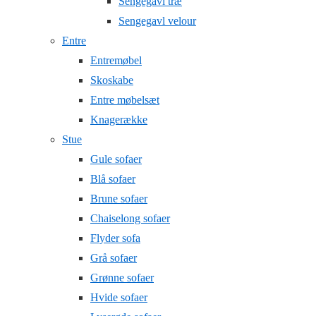
Sengegavl træ
Sengegavl velour
Entre
Entremøbel
Skoskabe
Entre møbelsæt
Knagerække
Stue
Gule sofaer
Blå sofaer
Brune sofaer
Chaiselong sofaer
Flyder sofa
Grå sofaer
Grønne sofaer
Hvide sofaer