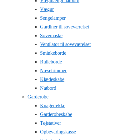
Vægthængt natbord
Vægur
Sengelamper
Gardiner til soveværelset
Sovemaske
Ventilator til soveværelset
Sminkeborde
Rulleborde
Næsetrimmer
Klædeskabe
Natbord
Garderobe
Knagerække
Garderobeskabe
Tøjstativer
Opbevaringskasse