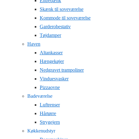
Entrebænk
Skænk til soveværelse
Kommode til soveværelse
Garderobestativ
Tøjdamper
Haven
Altankasser
Hængekøjer
Nedgravet trampoliner
Vinduesvasker
Pizzaovne
Badeværelse
Luftrenser
Hårtørre
Strygejern
Køkkenudstyr