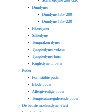
Sommerdyne 200×220
Dundyner
Dundyne 135×200
Dundyne 135×220
Fiberdyner
Silkedyne
Temprakon dyner
Tyngdedyner voksen
Tyngdedyner børn
Kugledyne til børn
Puder
Formstøbte puder
Bløde puder
Allergivenlige puder
Temperaturregulerende puder
De bedste moskusdyner i test