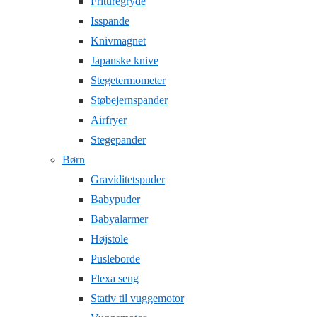
Frituregryde
Isspande
Knivmagnet
Japanske knive
Stegetermometer
Støbejernspander
Airfryer
Stegepander
Børn
Graviditetspuder
Babypuder
Babyalarmer
Højstole
Pusleborde
Flexa seng
Stativ til vuggemotor