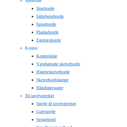
Spisestue
Stueborde
Sildebensborde
Spiseborde
Plankeborde
Egetræsborde
Kontor
Kontorstole
Væghængte skriveborde
Hjørneskriveborde
Skrivebordslampe
Håndstøvsuger
Til soveværelset
Spejle til soveværelset
Gulvspejle
Sengebord