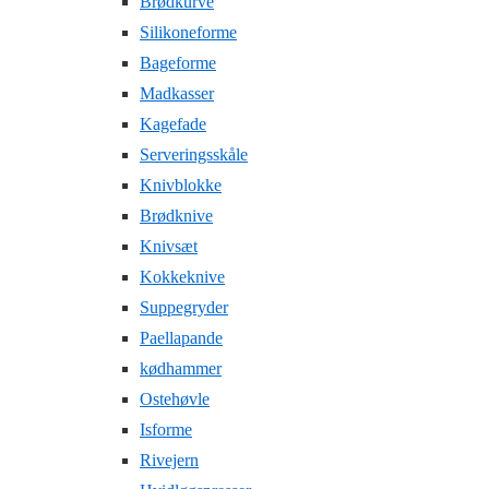
Brødkurve
Silikoneforme
Bageforme
Madkasser
Kagefade
Serveringsskåle
Knivblokke
Brødknive
Knivsæt
Kokkeknive
Suppegryder
Paellapande
kødhammer
Ostehøvle
Isforme
Rivejern