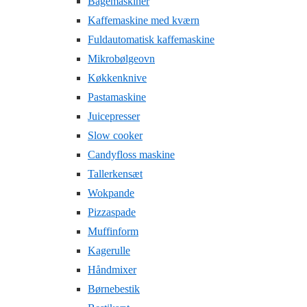
Bagemaskiner
Kaffemaskine med kværn
Fuldautomatisk kaffemaskine
Mikrobølgeovn
Køkkenknive
Pastamaskine
Juicepresser
Slow cooker
Candyfloss maskine
Tallerkensæt
Wokpande
Pizzaspade
Muffinform
Kagerulle
Håndmixer
Børnebestik