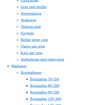
Gæstesenge
Seng med skuffer
Weekendseng
Skabsseng
Trekvart seng
Daybeds
Bedste senge i test
Queen size seng
King size seng
Dobbeltseng med opbevaring
Madrasser
Boxmadrasser
Boxmadras 70×200
Boxmadras 80×200
Boxmadras 90×200
Boxmadras 120×200