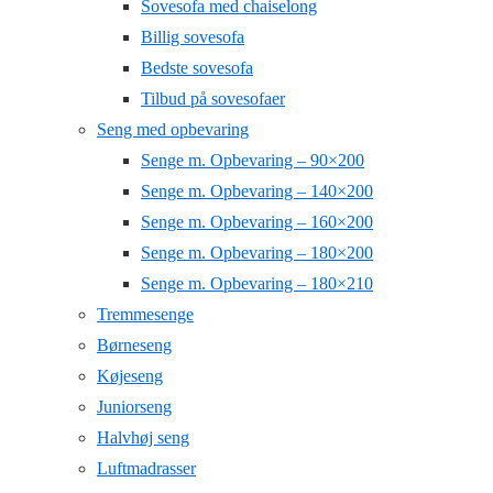
Sovesofa med chaiselong
Billig sovesofa
Bedste sovesofa
Tilbud på sovesofaer
Seng med opbevaring
Senge m. Opbevaring – 90×200
Senge m. Opbevaring – 140×200
Senge m. Opbevaring – 160×200
Senge m. Opbevaring – 180×200
Senge m. Opbevaring – 180×210
Tremmesenge
Børneseng
Køjeseng
Juniorseng
Halvhøj seng
Luftmadrasser