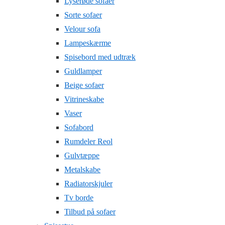
Lyserøde sofaer
Sorte sofaer
Velour sofa
Lampeskærme
Spisebord med udtræk
Guldlamper
Beige sofaer
Vitrineskabe
Vaser
Sofabord
Rumdeler Reol
Gulvtæppe
Metalskabe
Radiatorskjuler
Tv borde
Tilbud på sofaer