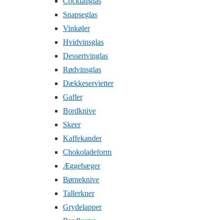
Cocktailglas
Snapseglas
Vinkøler
Hvidvinsglas
Dessertvinglas
Rødvinsglas
Dækkeservietter
Gafler
Bordknive
Skeer
Kaffekander
Chokoladeform
Æggebæger
Børneknive
Tallerkner
Grydelapper