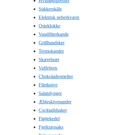
Hvidløgspresser
Sukkerskåle
Elektrisk peberkværn
Osteklokke
Vandfilterkande
Grillhandsker
Termokander
Skærebræt
Vaffeljern
Chokoladesmelter
Filetknive
Salatslynger
Æbleskivepander
Cocktailshaker
Fløjtekedel
Fjerkræssaks