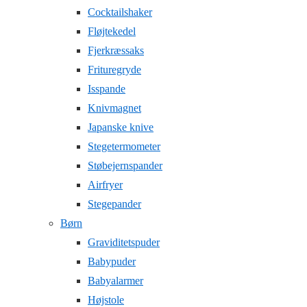
Cocktailshaker
Fløjtekedel
Fjerkræssaks
Frituregryde
Isspande
Knivmagnet
Japanske knive
Stegetermometer
Støbejernspander
Airfryer
Stegepander
Børn
Graviditetspuder
Babypuder
Babyalarmer
Højstole