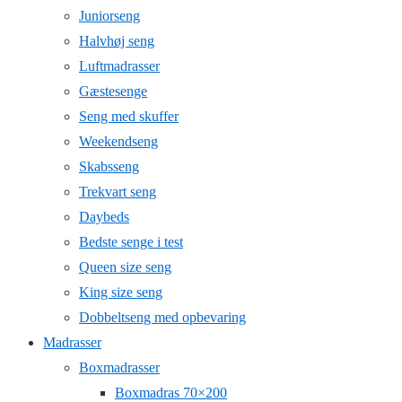
Juniorseng
Halvhøj seng
Luftmadrasser
Gæstesenge
Seng med skuffer
Weekendseng
Skabsseng
Trekvart seng
Daybeds
Bedste senge i test
Queen size seng
King size seng
Dobbeltseng med opbevaring
Madrasser
Boxmadrasser
Boxmadras 70×200