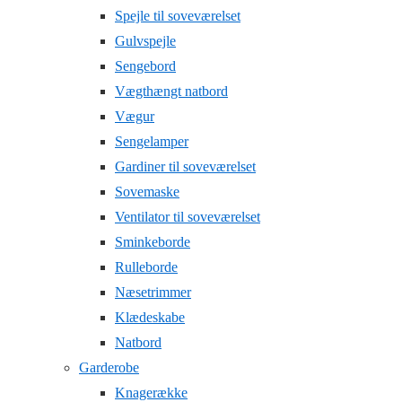
Spejle til soveværelset
Gulvspejle
Sengebord
Vægthængt natbord
Vægur
Sengelamper
Gardiner til soveværelset
Sovemaske
Ventilator til soveværelset
Sminkeborde
Rulleborde
Næsetrimmer
Klædeskabe
Natbord
Garderobe
Knagerække