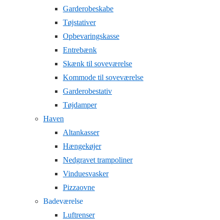
Garderobeskabe
Tøjstativer
Opbevaringskasse
Entrebænk
Skænk til soveværelse
Kommode til soveværelse
Garderobestativ
Tøjdamper
Haven
Altankasser
Hængekøjer
Nedgravet trampoliner
Vinduesvasker
Pizzaovne
Badeværelse
Luftrenser