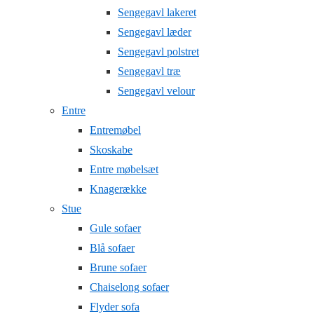
Sengegavl lakeret
Sengegavl læder
Sengegavl polstret
Sengegavl træ
Sengegavl velour
Entre
Entremøbel
Skoskabe
Entre møbelsæt
Knagerække
Stue
Gule sofaer
Blå sofaer
Brune sofaer
Chaiselong sofaer
Flyder sofa