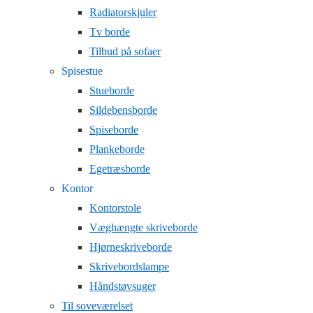
Radiatorskjuler
Tv borde
Tilbud på sofaer
Spisestue
Stueborde
Sildebensborde
Spiseborde
Plankeborde
Egetræsborde
Kontor
Kontorstole
Væghængte skriveborde
Hjørneskriveborde
Skrivebordslampe
Håndstøvsuger
Til soveværelset