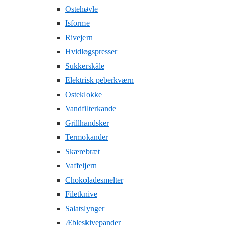
Ostehøvle
Isforme
Rivejern
Hvidløgspresser
Sukkerskåle
Elektrisk peberkværn
Osteklokke
Vandfilterkande
Grillhandsker
Termokander
Skærebræt
Vaffeljern
Chokoladesmelter
Filetknive
Salatslynger
Æbleskivepander