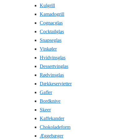
Kulgrill
Kamadogrill
Cognacglas
Cocktailglas
Snapseglas
Vinkøler
Hvidvinsglas
Dessertvinglas
Rødvinsglas
Dækkeservietter
Gafler
Bordknive
Skeer
Kaffekander
Chokoladeform
Æggebæger