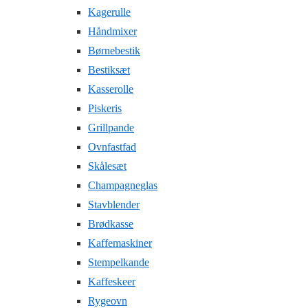
Kagerulle
Håndmixer
Børnebestik
Bestiksæt
Kasserolle
Piskeris
Grillpande
Ovnfastfad
Skålesæt
Champagneglas
Stavblender
Brødkasse
Kaffemaskiner
Stempelkande
Kaffeskeer
Rygeovn