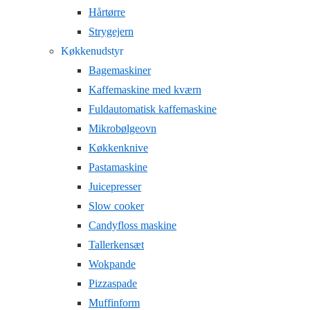
Hårtørre
Strygejern
Køkkenudstyr
Bagemaskiner
Kaffemaskine med kværn
Fuldautomatisk kaffemaskine
Mikrobølgeovn
Køkkenknive
Pastamaskine
Juicepresser
Slow cooker
Candyfloss maskine
Tallerkensæt
Wokpande
Pizzaspade
Muffinform