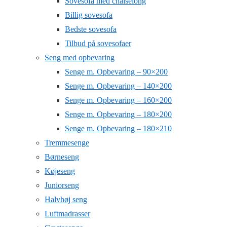
Sovesofa med chaiselong
Billig sovesofa
Bedste sovesofa
Tilbud på sovesofaer
Seng med opbevaring
Senge m. Opbevaring – 90×200
Senge m. Opbevaring – 140×200
Senge m. Opbevaring – 160×200
Senge m. Opbevaring – 180×200
Senge m. Opbevaring – 180×210
Tremmesenge
Børneseng
Køjeseng
Juniorseng
Halvhøj seng
Luftmadrasser