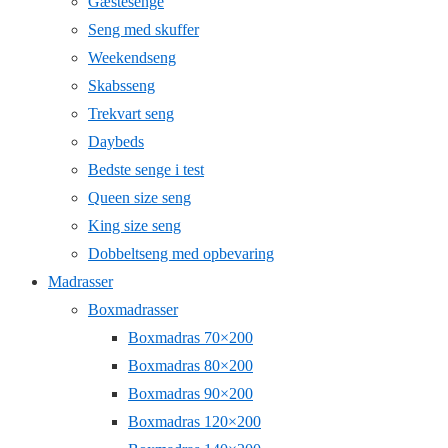
Gæstesenge
Seng med skuffer
Weekendseng
Skabsseng
Trekvart seng
Daybeds
Bedste senge i test
Queen size seng
King size seng
Dobbeltseng med opbevaring
Madrasser
Boxmadrasser
Boxmadras 70×200
Boxmadras 80×200
Boxmadras 90×200
Boxmadras 120×200