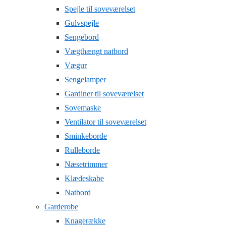
Spejle til soveværelset
Gulvspejle
Sengebord
Vægthængt natbord
Vægur
Sengelamper
Gardiner til soveværelset
Sovemaske
Ventilator til soveværelset
Sminkeborde
Rulleborde
Næsetrimmer
Klædeskabe
Natbord
Garderobe
Knagerække