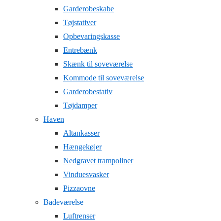
Garderobeskabe
Tøjstativer
Opbevaringskasse
Entrebænk
Skænk til soveværelse
Kommode til soveværelse
Garderobestativ
Tøjdamper
Haven
Altankasser
Hængekøjer
Nedgravet trampoliner
Vinduesvasker
Pizzaovne
Badeværelse
Luftrenser