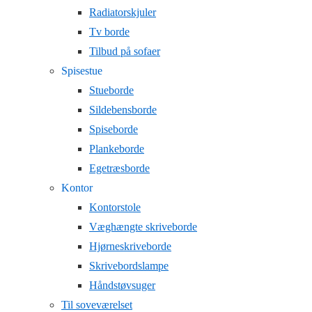
Radiatorskjuler
Tv borde
Tilbud på sofaer
Spisestue
Stueborde
Sildebensborde
Spiseborde
Plankeborde
Egetræsborde
Kontor
Kontorstole
Væghængte skriveborde
Hjørneskriveborde
Skrivebordslampe
Håndstøvsuger
Til soveværelset