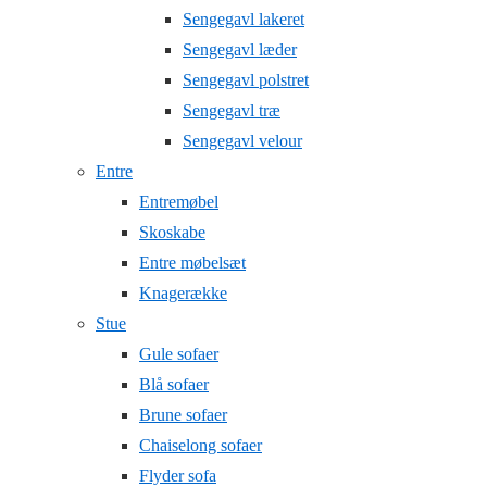
Sengegavl lakeret
Sengegavl læder
Sengegavl polstret
Sengegavl træ
Sengegavl velour
Entre
Entremøbel
Skoskabe
Entre møbelsæt
Knagerække
Stue
Gule sofaer
Blå sofaer
Brune sofaer
Chaiselong sofaer
Flyder sofa