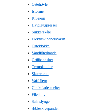
Ostehøvle
Isforme
Rivejern
Hvidløgspresser
Sukkerskåle
Elektrisk peberkværn
Osteklokke
Vandfilterkande
Grillhandsker
Termokander
Skærebræt
Vaffeljern
Chokoladesmelter
Filetknive
Salatslynger
Æbleskivepander