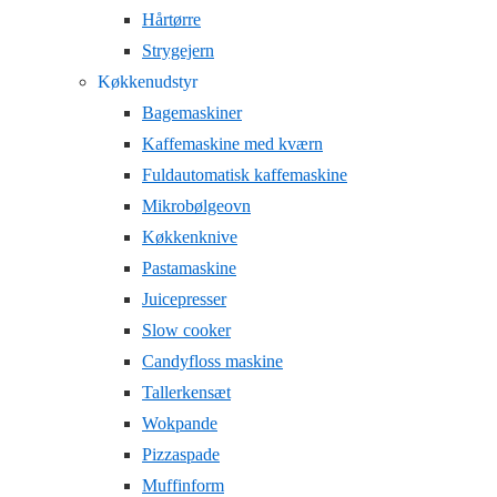
Hårtørre
Strygejern
Køkkenudstyr
Bagemaskiner
Kaffemaskine med kværn
Fuldautomatisk kaffemaskine
Mikrobølgeovn
Køkkenknive
Pastamaskine
Juicepresser
Slow cooker
Candyfloss maskine
Tallerkensæt
Wokpande
Pizzaspade
Muffinform