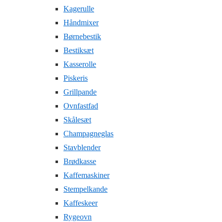
Kagerulle
Håndmixer
Børnebestik
Bestiksæt
Kasserolle
Piskeris
Grillpande
Ovnfastfad
Skålesæt
Champagneglas
Stavblender
Brødkasse
Kaffemaskiner
Stempelkande
Kaffeskeer
Rygeovn