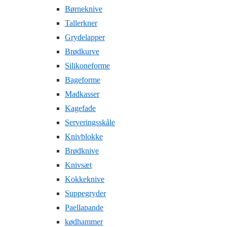
Børneknive
Tallerkner
Grydelapper
Brødkurve
Silikoneforme
Bageforme
Madkasser
Kagefade
Serveringsskåle
Knivblokke
Brødknive
Knivsæt
Kokkeknive
Suppegryder
Paellapande
kødhammer