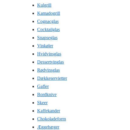
Kulgrill
Kamadogrill
Cognacglas
Cocktailglas
Snapseglas
Vinkøler
Hvidvinsglas
Dessertvinglas
Rødvinsglas
Dækkeservietter
Gafler
Bordknive
Skeer
Kaffekander
Chokoladeform
Æggebæger