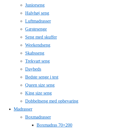
Juniorseng
Halvhøj seng
Luftmadrasser
Gæstesenge
Seng med skuffer
Weekendseng
Skabsseng
Trekvart seng
Daybeds
Bedste senge i test
Queen size seng
King size seng
Dobbeltseng med opbevaring
Madrasser
Boxmadrasser
Boxmadras 70×200