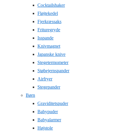
Cocktailshaker
Fløjtekedel
Fjerkræssaks
Frituregryde
Isspande
Knivmagnet
Japanske knive
Stegetermometer
Støbejernspander
Airfryer
Stegepander
Børn
Graviditetspuder
Babypuder
Babyalarmer
Højstole