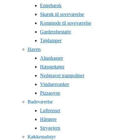
Entrebænk
Skænk til soveværelse
Kommode til soveværelse
Garderobestativ
Tøjdamper
Haven
Altankasser
Hængekøjer
Nedgravet trampoliner
Vinduesvasker
Pizzaovne
Badeværelse
Luftrenser
Hårtørre
Strygejern
Køkkenudstyr