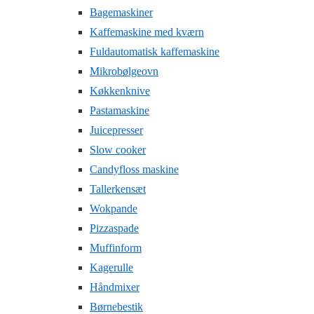
Bagemaskiner
Kaffemaskine med kværn
Fuldautomatisk kaffemaskine
Mikrobølgeovn
Køkkenknive
Pastamaskine
Juicepresser
Slow cooker
Candyfloss maskine
Tallerkensæt
Wokpande
Pizzaspade
Muffinform
Kagerulle
Håndmixer
Børnebestik