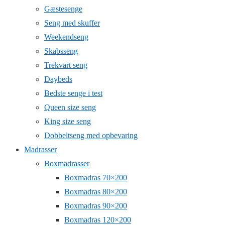
Gæstesenge
Seng med skuffer
Weekendseng
Skabsseng
Trekvart seng
Daybeds
Bedste senge i test
Queen size seng
King size seng
Dobbeltseng med opbevaring
Madrasser
Boxmadrasser
Boxmadras 70×200
Boxmadras 80×200
Boxmadras 90×200
Boxmadras 120×200