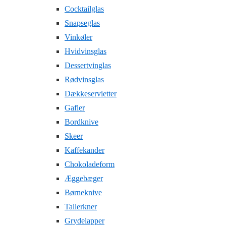
Cocktailglas
Snapseglas
Vinkøler
Hvidvinsglas
Dessertvinglas
Rødvinsglas
Dækkeservietter
Gafler
Bordknive
Skeer
Kaffekander
Chokoladeform
Æggebæger
Børneknive
Tallerkner
Grydelapper