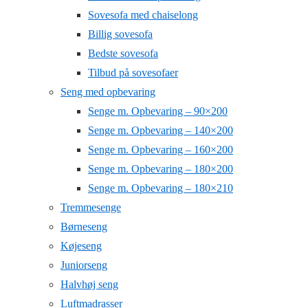
Sovesofa med chaiselong
Billig sovesofa
Bedste sovesofa
Tilbud på sovesofaer
Seng med opbevaring
Senge m. Opbevaring – 90×200
Senge m. Opbevaring – 140×200
Senge m. Opbevaring – 160×200
Senge m. Opbevaring – 180×200
Senge m. Opbevaring – 180×210
Tremmesenge
Børneseng
Køjeseng
Juniorseng
Halvhøj seng
Luftmadrasser