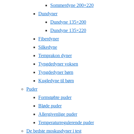
Sommerdyne 200×220
Dundyner
Dundyne 135×200
Dundyne 135×220
Fiberdyner
Silkedyne
Temprakon dyner
Tyngdedyner voksen
Tyngdedyner børn
Kugledyne til børn
Puder
Formstøbte puder
Bløde puder
Allergivenlige puder
Temperaturregulerende puder
De bedste moskusdyner i test