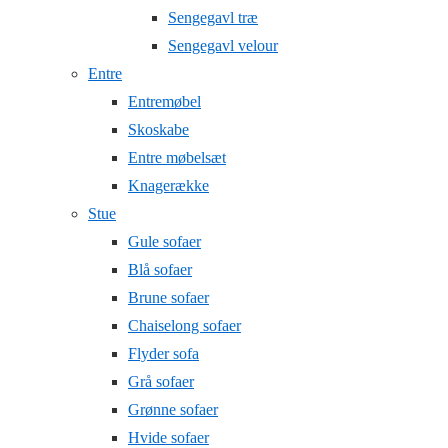
Sengegavl træ
Sengegavl velour
Entre
Entremøbel
Skoskabe
Entre møbelsæt
Knagerække
Stue
Gule sofaer
Blå sofaer
Brune sofaer
Chaiselong sofaer
Flyder sofa
Grå sofaer
Grønne sofaer
Hvide sofaer