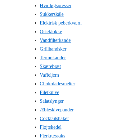
Hvidløgspresser
Sukkerskåle
Elektrisk peberkværn
Osteklokke
Vandfilterkande
Grillhandsker
Termokander
Skærebræt
Vaffeljern
Chokoladesmelter
Filetknive
Salatslynger
Æbleskivepander
Cocktailshaker
Fløjtekedel
Fjerkræssaks