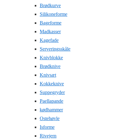
Brødkurve
Silikoneforme
Bageforme
Madkasser
Kagefade
Serveringsskåle
Knivblokke
Brødknive
Knivsæt
Kokkeknive
Suppegryder
Paellapande
kødhammer
Ostehøvle
Isforme
Rivejern