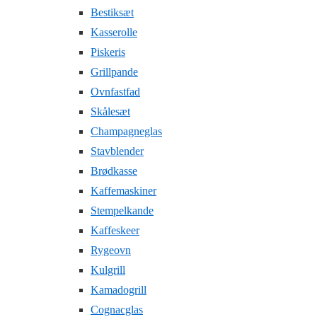
Bestiksæt
Kasserolle
Piskeris
Grillpande
Ovnfastfad
Skålesæt
Champagneglas
Stavblender
Brødkasse
Kaffemaskiner
Stempelkande
Kaffeskeer
Rygeovn
Kulgrill
Kamadogrill
Cognacglas