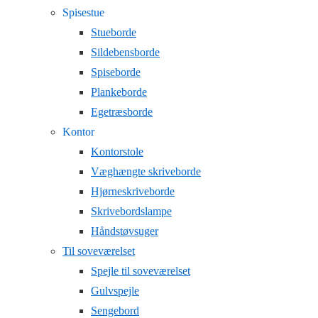
Spisestue
Stueborde
Sildebensborde
Spiseborde
Plankeborde
Egetræsborde
Kontor
Kontorstole
Væghængte skriveborde
Hjørneskriveborde
Skrivebordslampe
Håndstøvsuger
Til soveværelset
Spejle til soveværelset
Gulvspejle
Sengebord