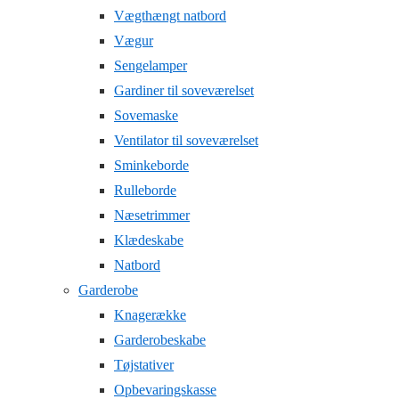
Vægthængt natbord
Vægur
Sengelamper
Gardiner til soveværelset
Sovemaske
Ventilator til soveværelset
Sminkeborde
Rulleborde
Næsetrimmer
Klædeskabe
Natbord
Garderobe
Knagerække
Garderobeskabe
Tøjstativer
Opbevaringskasse