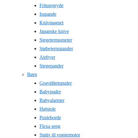
Frituregryde
Isspande
Knivmagnet
Japanske knive
Stegetermometer
Støbejernspander
Airfryer
Stegepander
Børn
Graviditetspuder
Babypuder
Babyalarmer
Højstole
Pusleborde
Flexa seng
Stativ til vuggemotor