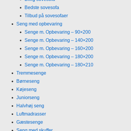
Bedste sovesofa
Tilbud på sovesofaer
Seng med opbevaring
Senge m. Opbevaring – 90×200
Senge m. Opbevaring – 140×200
Senge m. Opbevaring – 160×200
Senge m. Opbevaring – 180×200
Senge m. Opbevaring – 180×210
Tremmesenge
Børneseng
Køjeseng
Juniorseng
Halvhøj seng
Luftmadrasser
Gæstesenge
Seng med skuffer