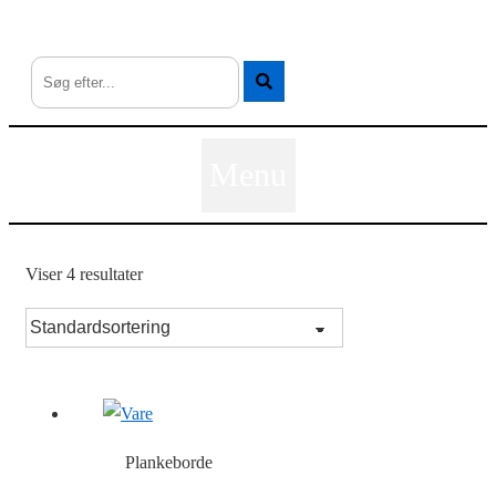
↓
Hop
til
hovedindhold
Menu
Viser 4 resultater
Plankeborde