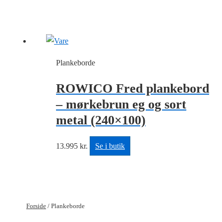
Plankeborde
ROWICO Fred plankebord
– mørkebrun eg og sort
metal (240×100)
13.995
kr.
Se i butik
Forside
/ Plankeborde