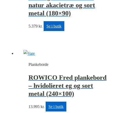
natur akacietræ og sort
metal (180×90)
5.379
kr.
Se i butik
Plankeborde
ROWICO Fred plankebord
– hvidolieret eg og sort
metal (240×100)
13.995
kr.
Se i butik