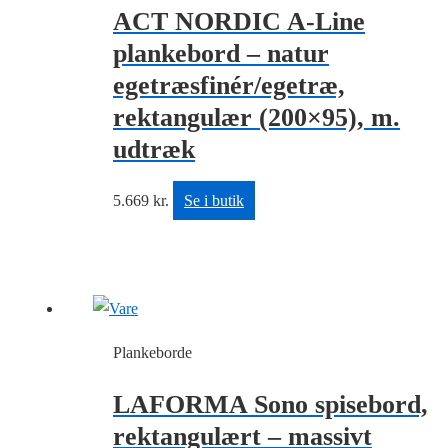
ACT NORDIC A-Line
plankebord – natur
egetræsfinér/egetræ,
rektangulær (200×95), m.
udtræk
5.669
kr.
Se i butik
Plankeborde
LAFORMA Sono spisebord,
rektangulært – massivt