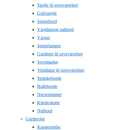
Spejle til soveværelset
Gulvspejle
Sengebord
Vægthængt natbord
Vægur
Sengelamper
Gardiner til soveværelset
Sovemaske
Ventilator til soveværelset
Sminkeborde
Rulleborde
Næsetrimmer
Klædeskabe
Natbord
Garderobe
Knagerække