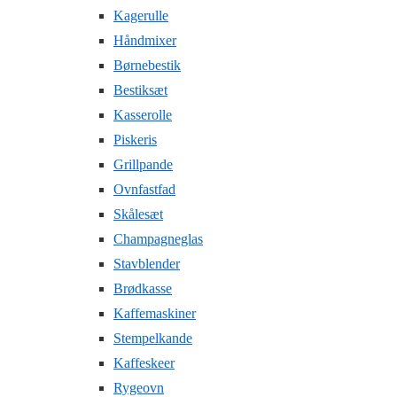
Kagerulle
Håndmixer
Børnebestik
Bestiksæt
Kasserolle
Piskeris
Grillpande
Ovnfastfad
Skålesæt
Champagneglas
Stavblender
Brødkasse
Kaffemaskiner
Stempelkande
Kaffeskeer
Rygeovn