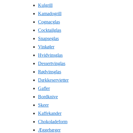
Kulgrill
Kamadogrill
Cognacglas
Cocktailglas
Snapseglas
Vinkøler
Hvidvinsglas
Dessertvinglas
Rødvinsglas
Dækkeservietter
Gafler
Bordknive
Skeer
Kaffekander
Chokoladeform
Æggebæger