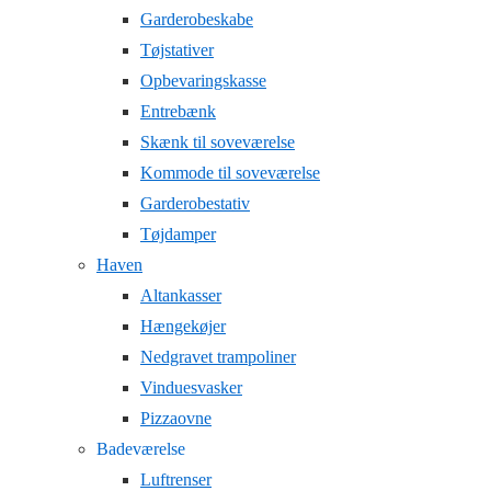
Garderobeskabe
Tøjstativer
Opbevaringskasse
Entrebænk
Skænk til soveværelse
Kommode til soveværelse
Garderobestativ
Tøjdamper
Haven
Altankasser
Hængekøjer
Nedgravet trampoliner
Vinduesvasker
Pizzaovne
Badeværelse
Luftrenser