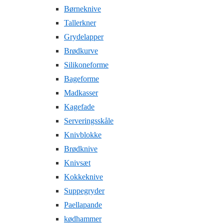
Børneknive
Tallerkner
Grydelapper
Brødkurve
Silikoneforme
Bageforme
Madkasser
Kagefade
Serveringsskåle
Knivblokke
Brødknive
Knivsæt
Kokkeknive
Suppegryder
Paellapande
kødhammer