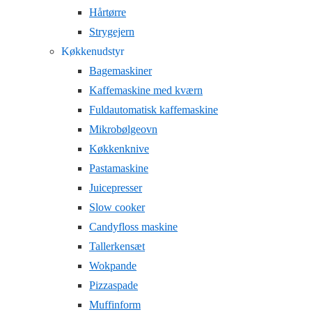
Hårtørre
Strygejern
Køkkenudstyr
Bagemaskiner
Kaffemaskine med kværn
Fuldautomatisk kaffemaskine
Mikrobølgeovn
Køkkenknive
Pastamaskine
Juicepresser
Slow cooker
Candyfloss maskine
Tallerkensæt
Wokpande
Pizzaspade
Muffinform