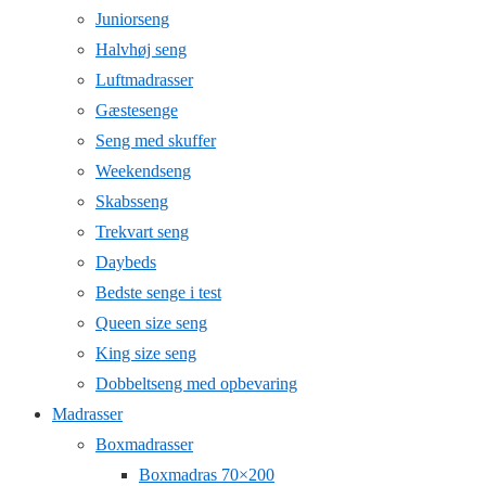
Juniorseng
Halvhøj seng
Luftmadrasser
Gæstesenge
Seng med skuffer
Weekendseng
Skabsseng
Trekvart seng
Daybeds
Bedste senge i test
Queen size seng
King size seng
Dobbeltseng med opbevaring
Madrasser
Boxmadrasser
Boxmadras 70×200