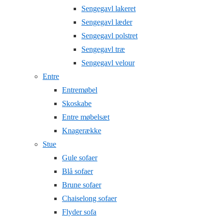
Sengegavl lakeret
Sengegavl læder
Sengegavl polstret
Sengegavl træ
Sengegavl velour
Entre
Entremøbel
Skoskabe
Entre møbelsæt
Knagerække
Stue
Gule sofaer
Blå sofaer
Brune sofaer
Chaiselong sofaer
Flyder sofa