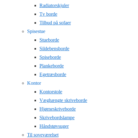
Radiatorskjuler
Tv borde
Tilbud på sofaer
Spisestue
Stueborde
Sildebensborde
Spiseborde
Plankeborde
Egetræsborde
Kontor
Kontorstole
Væghængte skriveborde
Hjørneskriveborde
Skrivebordslampe
Håndstøvsuger
Til soveværelset