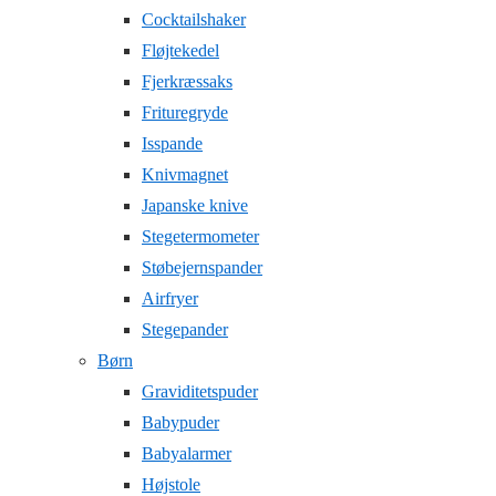
Cocktailshaker
Fløjtekedel
Fjerkræssaks
Frituregryde
Isspande
Knivmagnet
Japanske knive
Stegetermometer
Støbejernspander
Airfryer
Stegepander
Børn
Graviditetspuder
Babypuder
Babyalarmer
Højstole