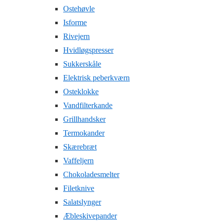
Ostehøvle
Isforme
Rivejern
Hvidløgspresser
Sukkerskåle
Elektrisk peberkværn
Osteklokke
Vandfilterkande
Grillhandsker
Termokander
Skærebræt
Vaffeljern
Chokoladesmelter
Filetknive
Salatslynger
Æbleskivepander