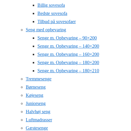
Billig sovesofa
Bedste sovesofa
Tilbud på sovesofaer
Seng med opbevaring
Senge m. Opbevaring – 90×200
Senge m. Opbevaring – 140×200
Senge m. Opbevaring – 160×200
Senge m. Opbevaring – 180×200
Senge m. Opbevaring – 180×210
Tremmesenge
Børneseng
Køjeseng
Juniorseng
Halvhøj seng
Luftmadrasser
Gæstesenge