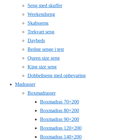
Seng med skuffer
Weekendseng
Skabsseng
Trekvart seng
Daybeds
Bedste senge i test
Queen size seng
King size seng
Dobbeltseng med opbevaring
Madrasser
Boxmadrasser
Boxmadras 70×200
Boxmadras 80×200
Boxmadras 90×200
Boxmadras 120×200
Boxmadras 140×200