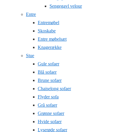
Sengegavl velour
Entre
Entremøbel
Skoskabe
Entre møbelsæt
Knagerække
Stue
Gule sofaer
Blå sofaer
Brune sofaer
Chaiselong sofaer
Flyder sofa
Grå sofaer
Grønne sofaer
Hvide sofaer
Lyserøde sofaer