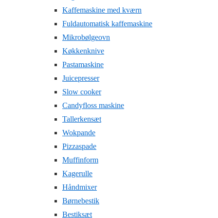
Kaffemaskine med kværn
Fuldautomatisk kaffemaskine
Mikrobølgeovn
Køkkenknive
Pastamaskine
Juicepresser
Slow cooker
Candyfloss maskine
Tallerkensæt
Wokpande
Pizzaspade
Muffinform
Kagerulle
Håndmixer
Børnebestik
Bestiksæt