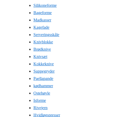
Silikoneforme
Bageforme
Madkasser
Kagefade
Serveringsskåle
Knivblokke
Brødknive
Knivsæt
Kokkeknive
Suppegryder
Paellapande
kødhammer
Ostehøvle
Isforme
Rivejern
Hvidløgspresser