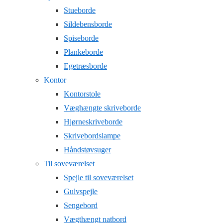
Stueborde
Sildebensborde
Spiseborde
Plankeborde
Egetræsborde
Kontor
Kontorstole
Væghængte skriveborde
Hjørneskriveborde
Skrivebordslampe
Håndstøvsuger
Til soveværelset
Spejle til soveværelset
Gulvspejle
Sengebord
Vægthængt natbord