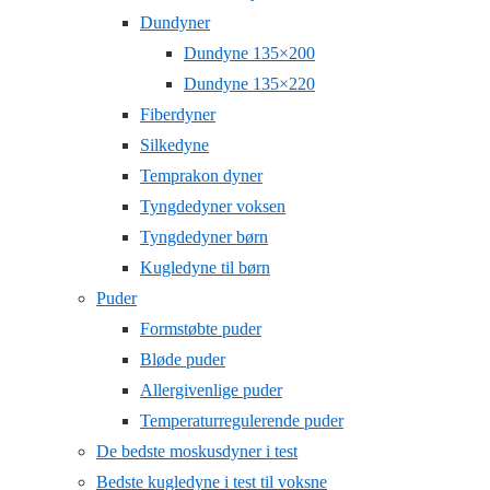
Dundyner
Dundyne 135×200
Dundyne 135×220
Fiberdyner
Silkedyne
Temprakon dyner
Tyngdedyner voksen
Tyngdedyner børn
Kugledyne til børn
Puder
Formstøbte puder
Bløde puder
Allergivenlige puder
Temperaturregulerende puder
De bedste moskusdyner i test
Bedste kugledyne i test til voksne