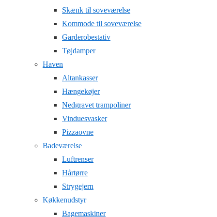
Skænk til soveværelse
Kommode til soveværelse
Garderobestativ
Tøjdamper
Haven
Altankasser
Hængekøjer
Nedgravet trampoliner
Vinduesvasker
Pizzaovne
Badeværelse
Luftrenser
Hårtørre
Strygejern
Køkkenudstyr
Bagemaskiner