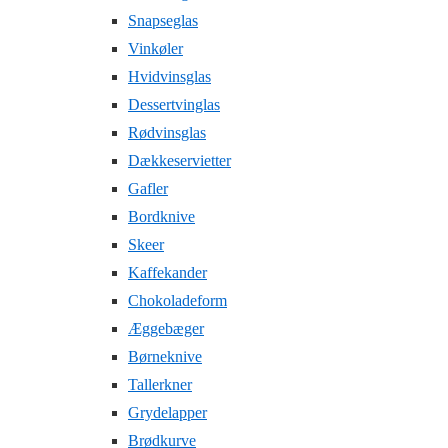
Snapseglas
Vinkøler
Hvidvinsglas
Dessertvinglas
Rødvinsglas
Dækkeservietter
Gafler
Bordknive
Skeer
Kaffekander
Chokoladeform
Æggebæger
Børneknive
Tallerkner
Grydelapper
Brødkurve