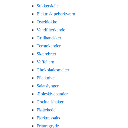
Sukkerskåle
Elektrisk peberkværn
Osteklokke
Vandfilterkande
Grillhandsker
Termokander
Skærebræt
Vaffeljern
Chokoladesmelter
Filetknive
Salatslynger
Æbleskivepander
Cocktailshaker
Fløjtekedel
Fjerkræssaks
Frituregryde