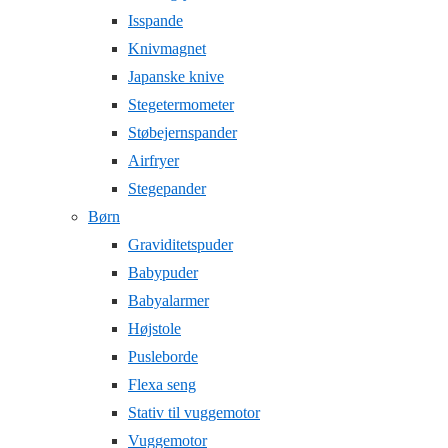
Isspande
Knivmagnet
Japanske knive
Stegetermometer
Støbejernspander
Airfryer
Stegepander
Børn
Graviditetspuder
Babypuder
Babyalarmer
Højstole
Pusleborde
Flexa seng
Stativ til vuggemotor
Vuggemotor