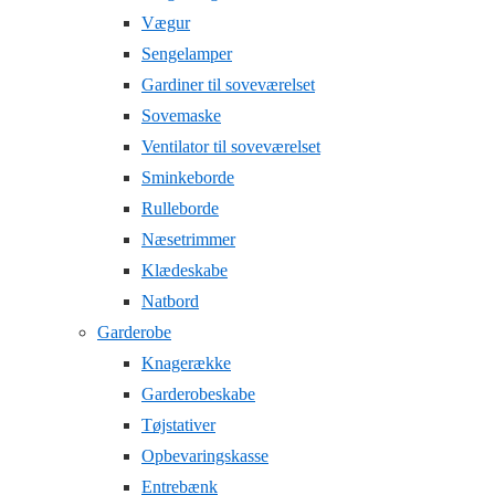
Vægur
Sengelamper
Gardiner til soveværelset
Sovemaske
Ventilator til soveværelset
Sminkeborde
Rulleborde
Næsetrimmer
Klædeskabe
Natbord
Garderobe
Knagerække
Garderobeskabe
Tøjstativer
Opbevaringskasse
Entrebænk