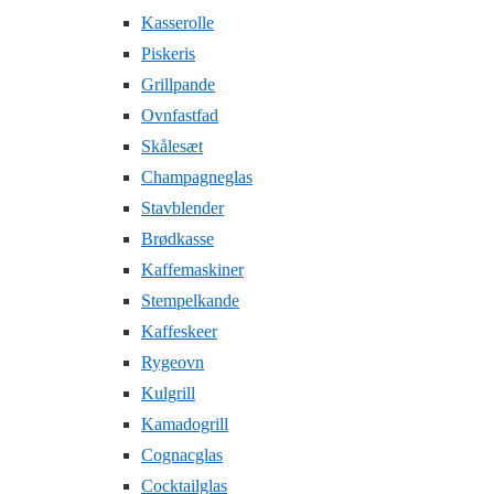
Kasserolle
Piskeris
Grillpande
Ovnfastfad
Skålesæt
Champagneglas
Stavblender
Brødkasse
Kaffemaskiner
Stempelkande
Kaffeskeer
Rygeovn
Kulgrill
Kamadogrill
Cognacglas
Cocktailglas