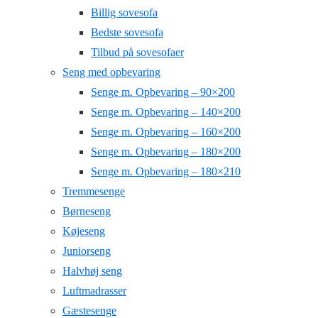
Billig sovesofa
Bedste sovesofa
Tilbud på sovesofaer
Seng med opbevaring
Senge m. Opbevaring – 90×200
Senge m. Opbevaring – 140×200
Senge m. Opbevaring – 160×200
Senge m. Opbevaring – 180×200
Senge m. Opbevaring – 180×210
Tremmesenge
Børneseng
Køjeseng
Juniorseng
Halvhøj seng
Luftmadrasser
Gæstesenge