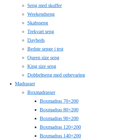
Seng med skuffer
Weekendseng
Skabsseng
Trekvart seng
Daybeds
Bedste senge i test
Queen size seng
King size seng
Dobbeltseng med opbevaring
Madrasser
Boxmadrasser
Boxmadras 70×200
Boxmadras 80×200
Boxmadras 90×200
Boxmadras 120×200
Boxmadras 140×200