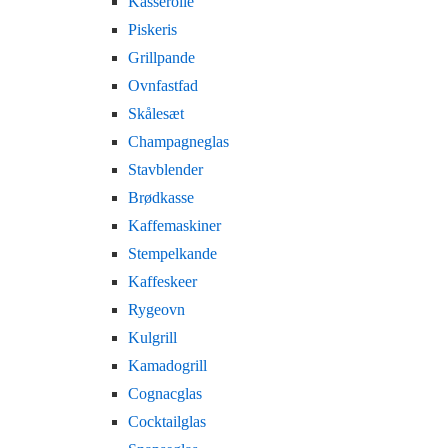
Kasserolle
Piskeris
Grillpande
Ovnfastfad
Skålesæt
Champagneglas
Stavblender
Brødkasse
Kaffemaskiner
Stempelkande
Kaffeskeer
Rygeovn
Kulgrill
Kamadogrill
Cognacglas
Cocktailglas