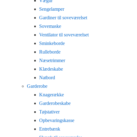
Vægur
Sengelamper
Gardiner til soveværelset
Sovemaske
Ventilator til soveværelset
Sminkeborde
Rulleborde
Næsetrimmer
Klædeskabe
Natbord
Garderobe
Knagerække
Garderobeskabe
Tøjstativer
Opbevaringskasse
Entrebænk