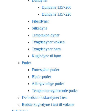
Dundyner
Dundyne 135×200
Dundyne 135×220
Fiberdyner
Silkedyne
Temprakon dyner
Tyngdedyner voksen
Tyngdedyner børn
Kugledyne til børn
Puder
Formstøbte puder
Bløde puder
Allergivenlige puder
Temperaturregulerende puder
De bedste moskusdyner i test
Bedste kugledyne i test til voksne