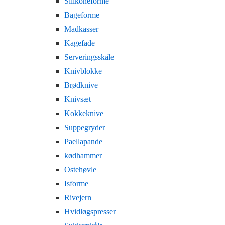
Silikoneforme
Bageforme
Madkasser
Kagefade
Serveringsskåle
Knivblokke
Brødknive
Knivsæt
Kokkeknive
Suppegryder
Paellapande
kødhammer
Ostehøvle
Isforme
Rivejern
Hvidløgspresser