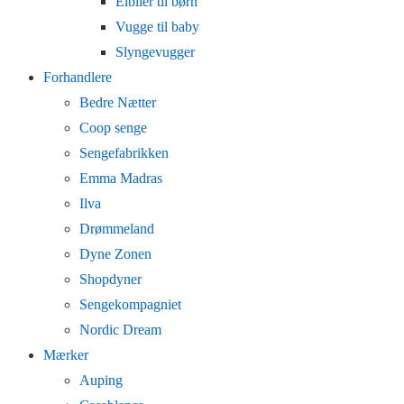
Elbiler til børn
Vugge til baby
Slyngevugger
Forhandlere
Bedre Nætter
Coop senge
Sengefabrikken
Emma Madras
Ilva
Drømmeland
Dyne Zonen
Shopdyner
Sengekompagniet
Nordic Dream
Mærker
Auping