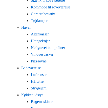
Skænk til soveværelse
Kommode til soveværelse
Garderobestativ
Tøjdamper
Haven
Altankasser
Hængekøjer
Nedgravet trampoliner
Vinduesvasker
Pizzaovne
Badeværelse
Luftrenser
Hårtørre
Strygejern
Køkkenudstyr
Bagemaskiner