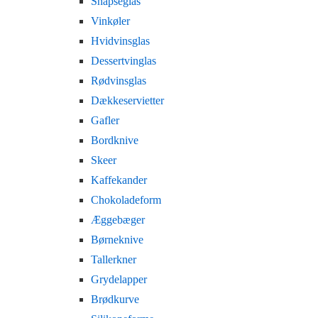
Snapseglas
Vinkøler
Hvidvinsglas
Dessertvinglas
Rødvinsglas
Dækkeservietter
Gafler
Bordknive
Skeer
Kaffekander
Chokoladeform
Æggebæger
Børneknive
Tallerkner
Grydelapper
Brødkurve