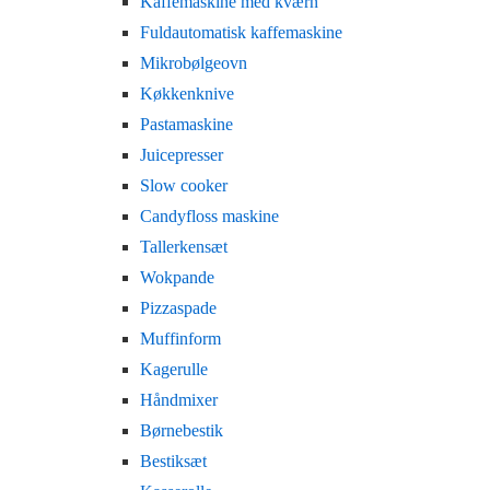
Kaffemaskine med kværn
Fuldautomatisk kaffemaskine
Mikrobølgeovn
Køkkenknive
Pastamaskine
Juicepresser
Slow cooker
Candyfloss maskine
Tallerkensæt
Wokpande
Pizzaspade
Muffinform
Kagerulle
Håndmixer
Børnebestik
Bestiksæt