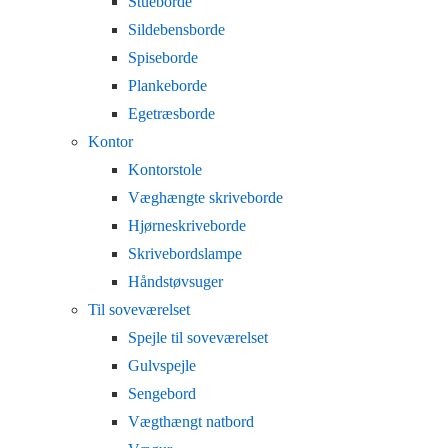
Stueborde
Sildebensborde
Spiseborde
Plankeborde
Egetræsborde
Kontor
Kontorstole
Væghængte skriveborde
Hjørneskriveborde
Skrivebordslampe
Håndstøvsuger
Til soveværelset
Spejle til soveværelset
Gulvspejle
Sengebord
Vægthængt natbord