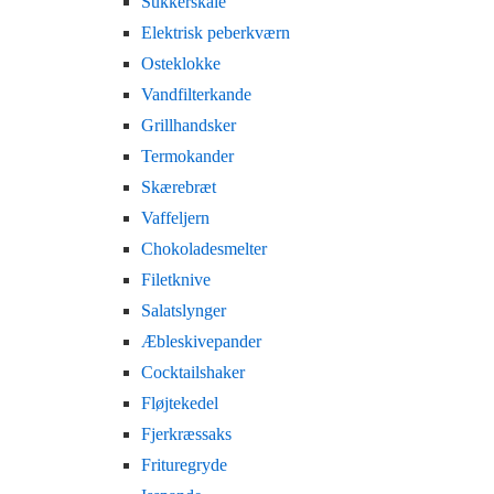
Sukkerskåle
Elektrisk peberkværn
Osteklokke
Vandfilterkande
Grillhandsker
Termokander
Skærebræt
Vaffeljern
Chokoladesmelter
Filetknive
Salatslynger
Æbleskivepander
Cocktailshaker
Fløjtekedel
Fjerkræssaks
Frituregryde