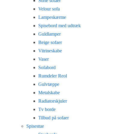
Sorte sofaer
Velour sofa
Lampeskærme
Spisebord med udtræk
Guldlamper
Beige sofaer
Vitrineskabe
Vaser
Sofabord
Rumdeler Reol
Gulvtæppe
Metalskabe
Radiatorskjuler
Tv borde
Tilbud på sofaer
Spisestue