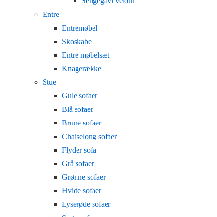
Sengegavl velour
Entre
Entremøbel
Skoskabe
Entre møbelsæt
Knagerække
Stue
Gule sofaer
Blå sofaer
Brune sofaer
Chaiselong sofaer
Flyder sofa
Grå sofaer
Grønne sofaer
Hvide sofaer
Lyserøde sofaer