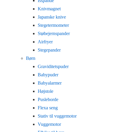
Isspande
Knivmagnet
Japanske knive
Stegetermometer
Støbejernspander
Airfryer
Stegepander
Børn
Graviditetspuder
Babypuder
Babyalarmer
Højstole
Pusleborde
Flexa seng
Stativ til vuggemotor
Vuggemotor