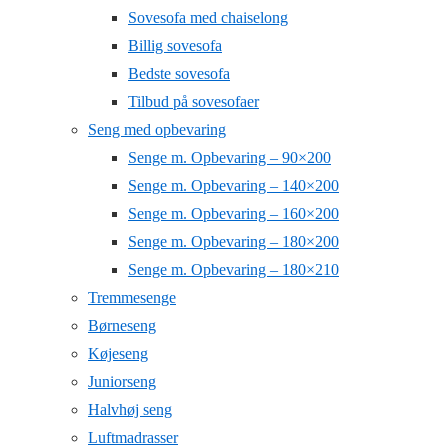
Sovesofa med chaiselong
Billig sovesofa
Bedste sovesofa
Tilbud på sovesofaer
Seng med opbevaring
Senge m. Opbevaring – 90×200
Senge m. Opbevaring – 140×200
Senge m. Opbevaring – 160×200
Senge m. Opbevaring – 180×200
Senge m. Opbevaring – 180×210
Tremmesenge
Børneseng
Køjeseng
Juniorseng
Halvhøj seng
Luftmadrasser