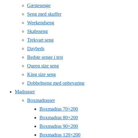
Gæstesenge
Seng med skuffer
Weekendseng
Skabsseng
Trekvart seng
Daybeds
Bedste senge i test
Queen size seng
King size seng
Dobbeltseng med opbevaring
Madrasser
Boxmadrasser
Boxmadras 70×200
Boxmadras 80×200
Boxmadras 90×200
Boxmadras 120×200