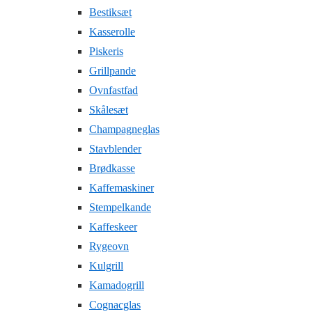
Bestiksæt
Kasserolle
Piskeris
Grillpande
Ovnfastfad
Skålesæt
Champagneglas
Stavblender
Brødkasse
Kaffemaskiner
Stempelkande
Kaffeskeer
Rygeovn
Kulgrill
Kamadogrill
Cognacglas