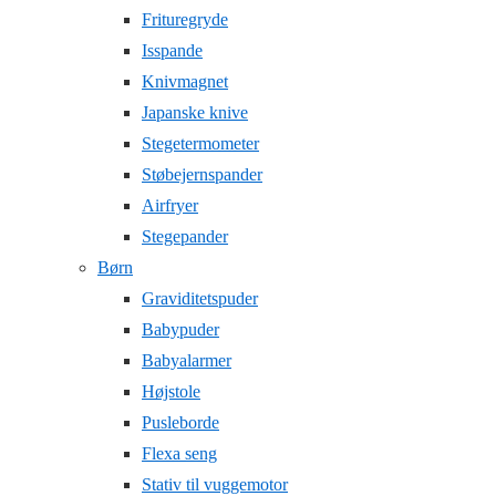
Frituregryde
Isspande
Knivmagnet
Japanske knive
Stegetermometer
Støbejernspander
Airfryer
Stegepander
Børn
Graviditetspuder
Babypuder
Babyalarmer
Højstole
Pusleborde
Flexa seng
Stativ til vuggemotor