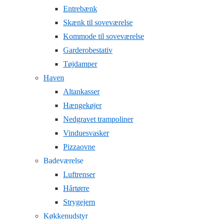
Entrebænk
Skænk til soveværelse
Kommode til soveværelse
Garderobestativ
Tøjdamper
Haven
Altankasser
Hængekøjer
Nedgravet trampoliner
Vinduesvasker
Pizzaovne
Badeværelse
Luftrenser
Hårtørre
Strygejern
Køkkenudstyr