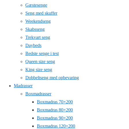
Gæstesenge
Seng med skuffer
Weekendseng
Skabsseng
Trekvart seng
Daybeds
Bedste senge i test
Queen size seng
King size seng
Dobbeltseng med opbevaring
Madrasser
Boxmadrasser
Boxmadras 70×200
Boxmadras 80×200
Boxmadras 90×200
Boxmadras 120×200