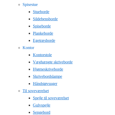
Spisestue
Stueborde
Sildebensborde
Spiseborde
Plankeborde
Egetræsborde
Kontor
Kontorstole
Væghængte skriveborde
Hjørneskriveborde
Skrivebordslampe
Håndstøvsuger
Til soveværelset
Spejle til soveværelset
Gulvspejle
Sengebord