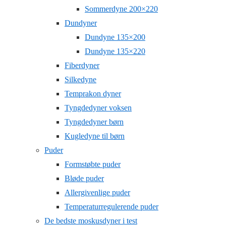
Sommerdyne 200×220
Dundyner
Dundyne 135×200
Dundyne 135×220
Fiberdyner
Silkedyne
Temprakon dyner
Tyngdedyner voksen
Tyngdedyner børn
Kugledyne til børn
Puder
Formstøbte puder
Bløde puder
Allergivenlige puder
Temperaturregulerende puder
De bedste moskusdyner i test