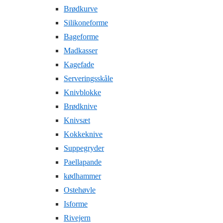
Brødkurve
Silikoneforme
Bageforme
Madkasser
Kagefade
Serveringsskåle
Knivblokke
Brødknive
Knivsæt
Kokkeknive
Suppegryder
Paellapande
kødhammer
Ostehøvle
Isforme
Rivejern