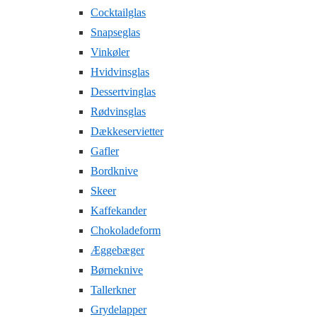
Cocktailglas
Snapseglas
Vinkøler
Hvidvinsglas
Dessertvinglas
Rødvinsglas
Dækkeservietter
Gafler
Bordknive
Skeer
Kaffekander
Chokoladeform
Æggebæger
Børneknive
Tallerkner
Grydelapper