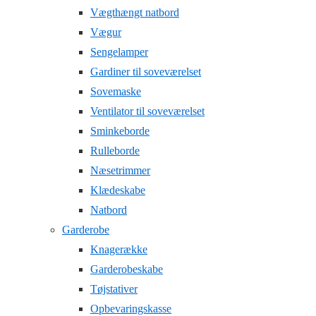
Vægthængt natbord
Vægur
Sengelamper
Gardiner til soveværelset
Sovemaske
Ventilator til soveværelset
Sminkeborde
Rulleborde
Næsetrimmer
Klædeskabe
Natbord
Garderobe
Knagerække
Garderobeskabe
Tøjstativer
Opbevaringskasse