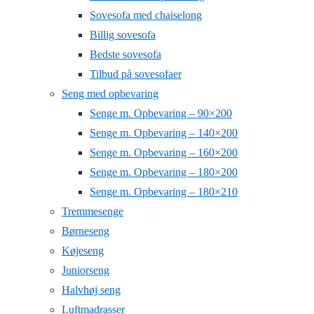
Sovesofa med chaiselong
Billig sovesofa
Bedste sovesofa
Tilbud på sovesofaer
Seng med opbevaring
Senge m. Opbevaring – 90×200
Senge m. Opbevaring – 140×200
Senge m. Opbevaring – 160×200
Senge m. Opbevaring – 180×200
Senge m. Opbevaring – 180×210
Tremmesenge
Børneseng
Køjeseng
Juniorseng
Halvhøj seng
Luftmadrasser