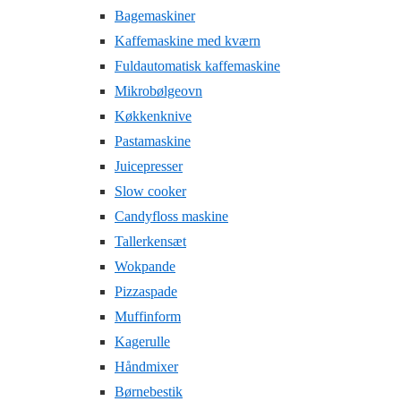
Bagemaskiner
Kaffemaskine med kværn
Fuldautomatisk kaffemaskine
Mikrobølgeovn
Køkkenknive
Pastamaskine
Juicepresser
Slow cooker
Candyfloss maskine
Tallerkensæt
Wokpande
Pizzaspade
Muffinform
Kagerulle
Håndmixer
Børnebestik