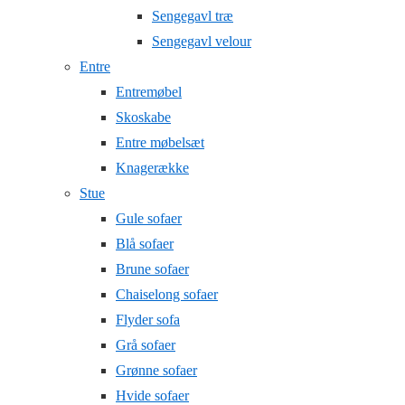
Sengegavl træ
Sengegavl velour
Entre
Entremøbel
Skoskabe
Entre møbelsæt
Knagerække
Stue
Gule sofaer
Blå sofaer
Brune sofaer
Chaiselong sofaer
Flyder sofa
Grå sofaer
Grønne sofaer
Hvide sofaer