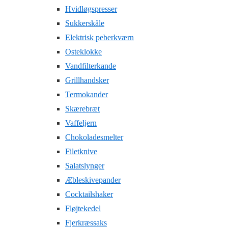
Hvidløgspresser
Sukkerskåle
Elektrisk peberkværn
Osteklokke
Vandfilterkande
Grillhandsker
Termokander
Skærebræt
Vaffeljern
Chokoladesmelter
Filetknive
Salatslynger
Æbleskivepander
Cocktailshaker
Fløjtekedel
Fjerkræssaks