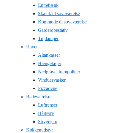
Entrebænk
Skænk til soveværelse
Kommode til soveværelse
Garderobestativ
Tøjdamper
Haven
Altankasser
Hængekøjer
Nedgravet trampoliner
Vinduesvasker
Pizzaovne
Badeværelse
Luftrenser
Hårtørre
Strygejern
Køkkenudstyr