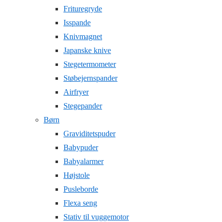
Frituregryde
Isspande
Knivmagnet
Japanske knive
Stegetermometer
Støbejernspander
Airfryer
Stegepander
Børn
Graviditetspuder
Babypuder
Babyalarmer
Højstole
Pusleborde
Flexa seng
Stativ til vuggemotor