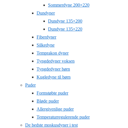
Sommerdyne 200×220
Dundyner
Dundyne 135×200
Dundyne 135×220
Fiberdyner
Silkedyne
Temprakon dyner
Tyngdedyner voksen
Tyngdedyner børn
Kugledyne til børn
Puder
Formstøbte puder
Bløde puder
Allergivenlige puder
Temperaturregulerende puder
De bedste moskusdyner i test