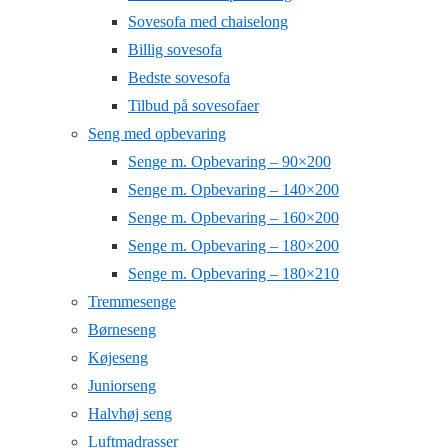
Sovesofa med chaiselong
Billig sovesofa
Bedste sovesofa
Tilbud på sovesofaer
Seng med opbevaring
Senge m. Opbevaring – 90×200
Senge m. Opbevaring – 140×200
Senge m. Opbevaring – 160×200
Senge m. Opbevaring – 180×200
Senge m. Opbevaring – 180×210
Tremmesenge
Børneseng
Køjeseng
Juniorseng
Halvhøj seng
Luftmadrasser