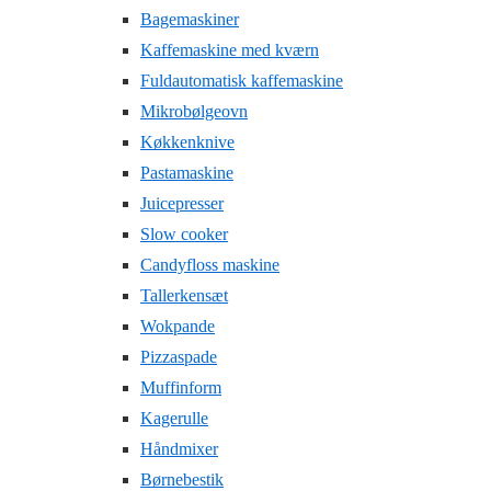
Bagemaskiner
Kaffemaskine med kværn
Fuldautomatisk kaffemaskine
Mikrobølgeovn
Køkkenknive
Pastamaskine
Juicepresser
Slow cooker
Candyfloss maskine
Tallerkensæt
Wokpande
Pizzaspade
Muffinform
Kagerulle
Håndmixer
Børnebestik