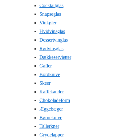
Cocktailglas
Snapseglas
Vinkøler
Hvidvinsglas
Dessertvinglas
Rødvinsglas
Dækkeservietter
Gafler
Bordknive
Skeer
Kaffekander
Chokoladeform
Æggebæger
Børneknive
Tallerkner
Grydelapper