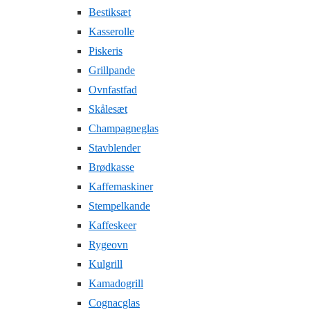
Bestiksæt
Kasserolle
Piskeris
Grillpande
Ovnfastfad
Skålesæt
Champagneglas
Stavblender
Brødkasse
Kaffemaskiner
Stempelkande
Kaffeskeer
Rygeovn
Kulgrill
Kamadogrill
Cognacglas