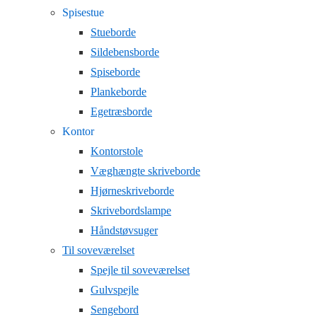
Spisestue
Stueborde
Sildebensborde
Spiseborde
Plankeborde
Egetræsborde
Kontor
Kontorstole
Væghængte skriveborde
Hjørneskriveborde
Skrivebordslampe
Håndstøvsuger
Til soveværelset
Spejle til soveværelset
Gulvspejle
Sengebord