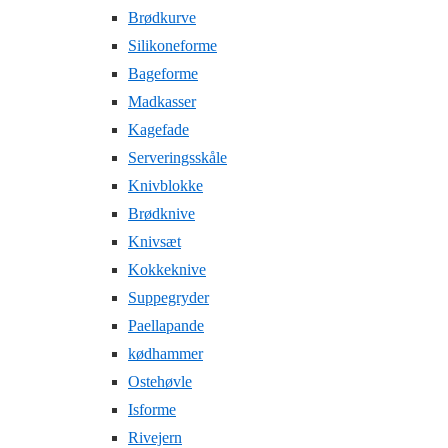
Brødkurve
Silikoneforme
Bageforme
Madkasser
Kagefade
Serveringsskåle
Knivblokke
Brødknive
Knivsæt
Kokkeknive
Suppegryder
Paellapande
kødhammer
Ostehøvle
Isforme
Rivejern