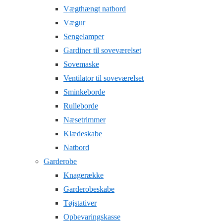
Vægthængt natbord
Vægur
Sengelamper
Gardiner til soveværelset
Sovemaske
Ventilator til soveværelset
Sminkeborde
Rulleborde
Næsetrimmer
Klædeskabe
Natbord
Garderobe
Knagerække
Garderobeskabe
Tøjstativer
Opbevaringskasse