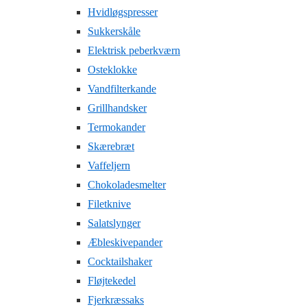
Hvidløgspresser
Sukkerskåle
Elektrisk peberkværn
Osteklokke
Vandfilterkande
Grillhandsker
Termokander
Skærebræt
Vaffeljern
Chokoladesmelter
Filetknive
Salatslynger
Æbleskivepander
Cocktailshaker
Fløjtekedel
Fjerkræssaks