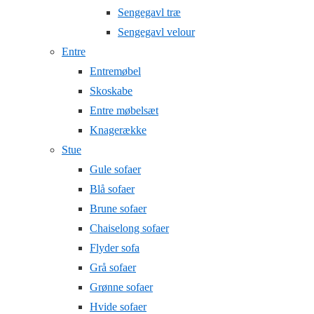
Sengegavl træ
Sengegavl velour
Entre
Entremøbel
Skoskabe
Entre møbelsæt
Knagerække
Stue
Gule sofaer
Blå sofaer
Brune sofaer
Chaiselong sofaer
Flyder sofa
Grå sofaer
Grønne sofaer
Hvide sofaer