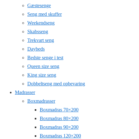
Gæstesenge
Seng med skuffer
Weekendseng
Skabsseng
Trekvart seng
Daybeds
Bedste senge i test
Queen size seng
King size seng
Dobbeltseng med opbevaring
Madrasser
Boxmadrasser
Boxmadras 70×200
Boxmadras 80×200
Boxmadras 90×200
Boxmadras 120×200