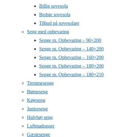
Billig sovesofa
Bedste sovesofa
Tilbud på sovesofaer
Seng med opbevaring
Senge m. Opbevaring – 90×200
Senge m. Opbevaring – 140×200
Senge m. Opbevaring – 160×200
Senge m. Opbevaring – 180×200
Senge m. Opbevaring – 180×210
Tremmesenge
Børneseng
Køjeseng
Juniorseng
Halvhøj seng
Luftmadrasser
Gæstesenge