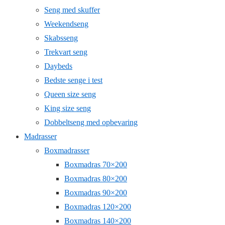
Seng med skuffer
Weekendseng
Skabsseng
Trekvart seng
Daybeds
Bedste senge i test
Queen size seng
King size seng
Dobbeltseng med opbevaring
Madrasser
Boxmadrasser
Boxmadras 70×200
Boxmadras 80×200
Boxmadras 90×200
Boxmadras 120×200
Boxmadras 140×200