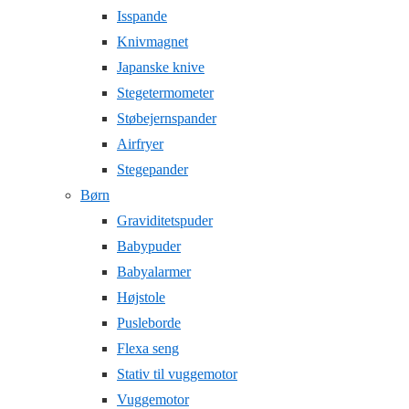
Isspande
Knivmagnet
Japanske knive
Stegetermometer
Støbejernspander
Airfryer
Stegepander
Børn
Graviditetspuder
Babypuder
Babyalarmer
Højstole
Pusleborde
Flexa seng
Stativ til vuggemotor
Vuggemotor