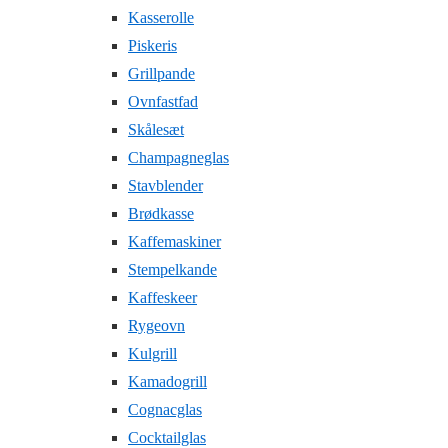
Kasserolle
Piskeris
Grillpande
Ovnfastfad
Skålesæt
Champagneglas
Stavblender
Brødkasse
Kaffemaskiner
Stempelkande
Kaffeskeer
Rygeovn
Kulgrill
Kamadogrill
Cognacglas
Cocktailglas