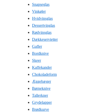
Snapseglas
Vinkøler
Hvidvinsglas
Dessertvinglas
Rødvinsglas
Dækkeservietter
Gafler
Bordknive
Skeer
Kaffekander
Chokoladeform
Æggebæger
Børneknive
Tallerkner
Grydelapper
Brødkurve