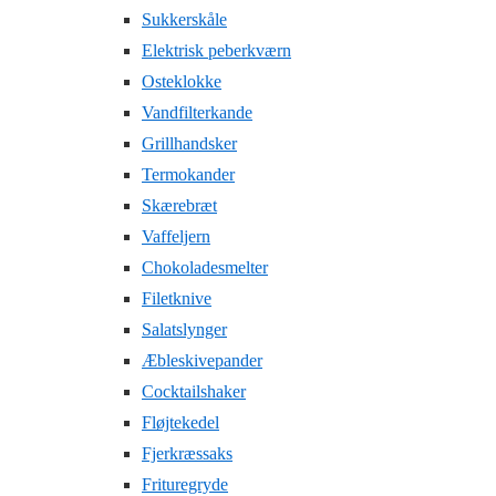
Sukkerskåle
Elektrisk peberkværn
Osteklokke
Vandfilterkande
Grillhandsker
Termokander
Skærebræt
Vaffeljern
Chokoladesmelter
Filetknive
Salatslynger
Æbleskivepander
Cocktailshaker
Fløjtekedel
Fjerkræssaks
Frituregryde