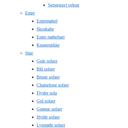
Sengegavl velour
Entre
Entremøbel
Skoskabe
Entre møbelsæt
Knagerække
Stue
Gule sofaer
Blå sofaer
Brune sofaer
Chaiselong sofaer
Flyder sofa
Grå sofaer
Grønne sofaer
Hvide sofaer
Lyserøde sofaer