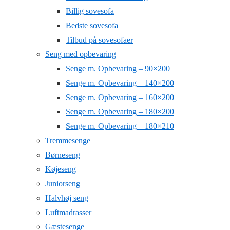
Billig sovesofa
Bedste sovesofa
Tilbud på sovesofaer
Seng med opbevaring
Senge m. Opbevaring – 90×200
Senge m. Opbevaring – 140×200
Senge m. Opbevaring – 160×200
Senge m. Opbevaring – 180×200
Senge m. Opbevaring – 180×210
Tremmesenge
Børneseng
Køjeseng
Juniorseng
Halvhøj seng
Luftmadrasser
Gæstesenge