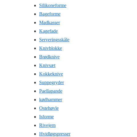
Silikoneforme
Bageforme
Madkasser
Kagefade
Serveringsskåle
Knivblokke
Brødknive
Knivsæt
Kokkeknive
Suppegryder
Paellapande
kødhammer
Ostehøvle
Isforme
Rivejern
Hvidløgspresser