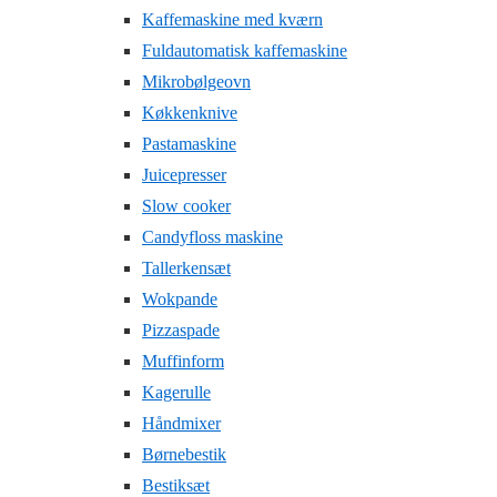
Kaffemaskine med kværn
Fuldautomatisk kaffemaskine
Mikrobølgeovn
Køkkenknive
Pastamaskine
Juicepresser
Slow cooker
Candyfloss maskine
Tallerkensæt
Wokpande
Pizzaspade
Muffinform
Kagerulle
Håndmixer
Børnebestik
Bestiksæt