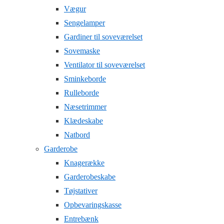
Vægur
Sengelamper
Gardiner til soveværelset
Sovemaske
Ventilator til soveværelset
Sminkeborde
Rulleborde
Næsetrimmer
Klædeskabe
Natbord
Garderobe
Knagerække
Garderobeskabe
Tøjstativer
Opbevaringskasse
Entrebænk