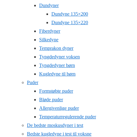
Dundyner
Dundyne 135×200
Dundyne 135×220
Fiberdyner
Silkedyne
Temprakon dyner
Tyngdedyner voksen
Tyngdedyner børn
Kugledyne til børn
Puder
Formstøbte puder
Bløde puder
Allergivenlige puder
Temperaturregulerende puder
De bedste moskusdyner i test
Bedste kugledyne i test til voksne