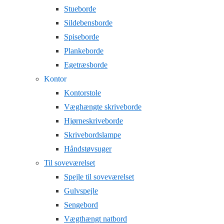
Stueborde
Sildebensborde
Spiseborde
Plankeborde
Egetræsborde
Kontor
Kontorstole
Væghængte skriveborde
Hjørneskriveborde
Skrivebordslampe
Håndstøvsuger
Til soveværelset
Spejle til soveværelset
Gulvspejle
Sengebord
Vægthængt natbord