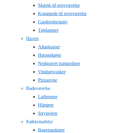
Skænk til soveværelse
Kommode til soveværelse
Garderobestativ
Tøjdamper
Haven
Altankasser
Hængekøjer
Nedgravet trampoliner
Vinduesvasker
Pizzaovne
Badeværelse
Luftrenser
Hårtørre
Strygejern
Køkkenudstyr
Bagemaskiner