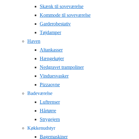
Skænk til soveværelse
Kommode til soveværelse
Garderobestativ
Tøjdamper
Haven
Altankasser
Hængekøjer
Nedgravet trampoliner
Vinduesvasker
Pizzaovne
Badeværelse
Luftrenser
Hårtørre
Strygejern
Køkkenudstyr
Bagemaskiner