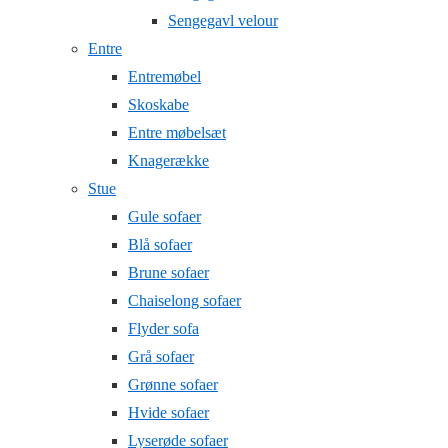
Sengegavl velour
Entre
Entremøbel
Skoskabe
Entre møbelsæt
Knagerække
Stue
Gule sofaer
Blå sofaer
Brune sofaer
Chaiselong sofaer
Flyder sofa
Grå sofaer
Grønne sofaer
Hvide sofaer
Lyserøde sofaer