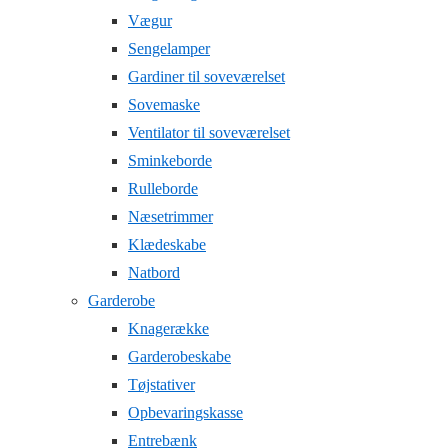
Vægur
Sengelamper
Gardiner til soveværelset
Sovemaske
Ventilator til soveværelset
Sminkeborde
Rulleborde
Næsetrimmer
Klædeskabe
Natbord
Garderobe
Knagerække
Garderobeskabe
Tøjstativer
Opbevaringskasse
Entrebænk