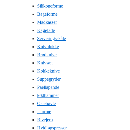
Silikoneforme
Bageforme
Madkasser
Kagefade
Serveringsskåle
Knivblokke
Brødknive
Knivsæt
Kokkeknive
Suppegryder
Paellapande
kødhammer
Ostehøvle
Isforme
Rivejern
Hvidløgspresser