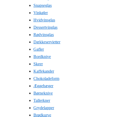
Snapseglas
Vinkøler
Hvidvinsglas
Dessertvinglas
Rødvinsglas
Dækkeservietter
Gafler
Bordknive
Skeer
Kaffekander
Chokoladeform
Æggebæger
Børneknive
Tallerkner
Grydelapper
Brødkurve