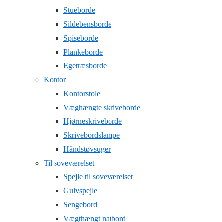
Stueborde
Sildebensborde
Spiseborde
Plankeborde
Egetræsborde
Kontor
Kontorstole
Væghængte skriveborde
Hjørneskriveborde
Skrivebordslampe
Håndstøvsuger
Til soveværelset
Spejle til soveværelset
Gulvspejle
Sengebord
Vægthængt natbord