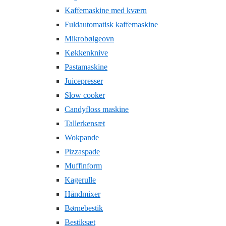
Kaffemaskine med kværn
Fuldautomatisk kaffemaskine
Mikrobølgeovn
Køkkenknive
Pastamaskine
Juicepresser
Slow cooker
Candyfloss maskine
Tallerkensæt
Wokpande
Pizzaspade
Muffinform
Kagerulle
Håndmixer
Børnebestik
Bestiksæt