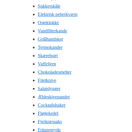
Sukkerskåle
Elektrisk peberkværn
Osteklokke
Vandfilterkande
Grillhandsker
Termokander
Skærebræt
Vaffeljern
Chokoladesmelter
Filetknive
Salatslynger
Æbleskivepander
Cocktailshaker
Fløjtekedel
Fjerkræssaks
Frituregryde