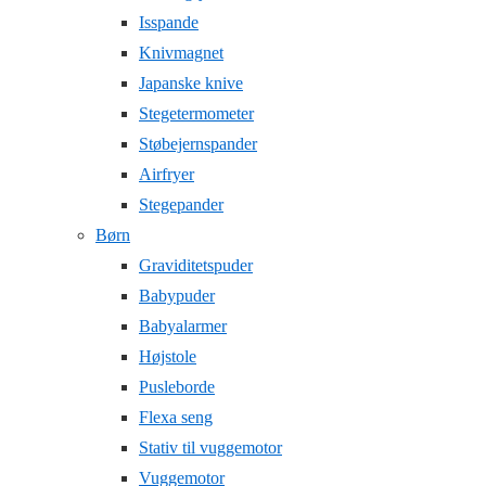
Isspande
Knivmagnet
Japanske knive
Stegetermometer
Støbejernspander
Airfryer
Stegepander
Børn
Graviditetspuder
Babypuder
Babyalarmer
Højstole
Pusleborde
Flexa seng
Stativ til vuggemotor
Vuggemotor