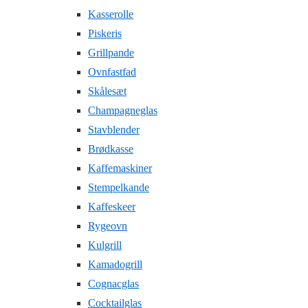
Kasserolle
Piskeris
Grillpande
Ovnfastfad
Skålesæt
Champagneglas
Stavblender
Brødkasse
Kaffemaskiner
Stempelkande
Kaffeskeer
Rygeovn
Kulgrill
Kamadogrill
Cognacglas
Cocktailglas