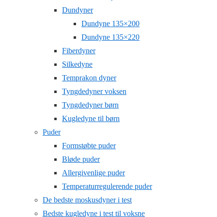
Dundyner
Dundyne 135×200
Dundyne 135×220
Fiberdyner
Silkedyne
Temprakon dyner
Tyngdedyner voksen
Tyngdedyner børn
Kugledyne til børn
Puder
Formstøbte puder
Bløde puder
Allergivenlige puder
Temperaturregulerende puder
De bedste moskusdyner i test
Bedste kugledyne i test til voksne