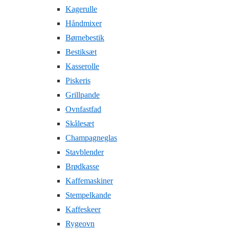
Kagerulle
Håndmixer
Børnebestik
Bestiksæt
Kasserolle
Piskeris
Grillpande
Ovnfastfad
Skålesæt
Champagneglas
Stavblender
Brødkasse
Kaffemaskiner
Stempelkande
Kaffeskeer
Rygeovn