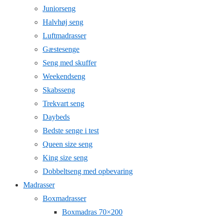
Juniorseng
Halvhøj seng
Luftmadrasser
Gæstesenge
Seng med skuffer
Weekendseng
Skabsseng
Trekvart seng
Daybeds
Bedste senge i test
Queen size seng
King size seng
Dobbeltseng med opbevaring
Madrasser
Boxmadrasser
Boxmadras 70×200