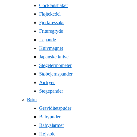
Cocktailshaker
Fløjtekedel
Fjerkræssaks
Frituregryde
Isspande
Knivmagnet
Japanske knive
Stegetermometer
Støbejernspander
Airfryer
Stegepander
Børn
Graviditetspuder
Babypuder
Babyalarmer
Højstole