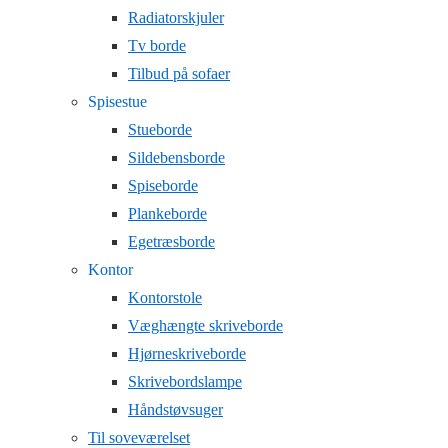
Radiatorskjuler
Tv borde
Tilbud på sofaer
Spisestue
Stueborde
Sildebensborde
Spiseborde
Plankeborde
Egetræsborde
Kontor
Kontorstole
Væghængte skriveborde
Hjørneskriveborde
Skrivebordslampe
Håndstøvsuger
Til soveværelset