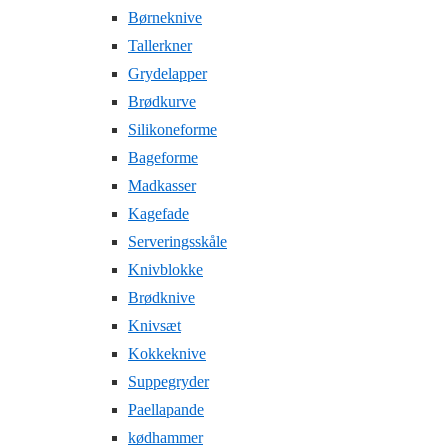
Børneknive
Tallerkner
Grydelapper
Brødkurve
Silikoneforme
Bageforme
Madkasser
Kagefade
Serveringsskåle
Knivblokke
Brødknive
Knivsæt
Kokkeknive
Suppegryder
Paellapande
kødhammer