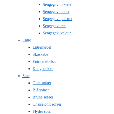
Sengegavl lakeret
Sengegavl læder
Sengegavl polstret
Sengegavl træ
Sengegavl velour
Entre
Entremøbel
Skoskabe
Entre møbelsæt
Knagerække
Stue
Gule sofaer
Blå sofaer
Brune sofaer
Chaiselong sofaer
Flyder sofa