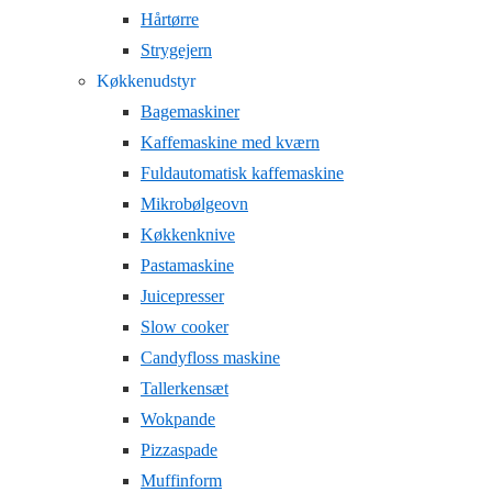
Hårtørre
Strygejern
Køkkenudstyr
Bagemaskiner
Kaffemaskine med kværn
Fuldautomatisk kaffemaskine
Mikrobølgeovn
Køkkenknive
Pastamaskine
Juicepresser
Slow cooker
Candyfloss maskine
Tallerkensæt
Wokpande
Pizzaspade
Muffinform