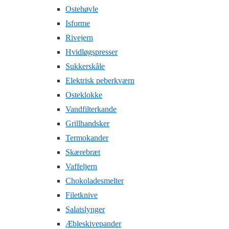
Ostehøvle
Isforme
Rivejern
Hvidløgspresser
Sukkerskåle
Elektrisk peberkværn
Osteklokke
Vandfilterkande
Grillhandsker
Termokander
Skærebræt
Vaffeljern
Chokoladesmelter
Filetknive
Salatslynger
Æbleskivepander