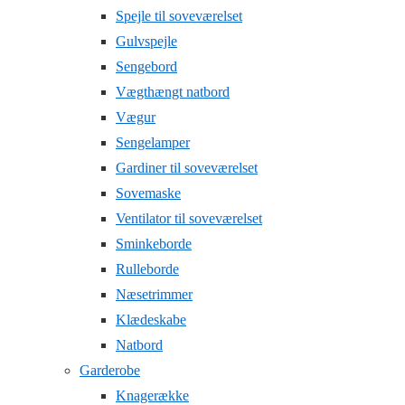
Spejle til soveværelset
Gulvspejle
Sengebord
Vægthængt natbord
Vægur
Sengelamper
Gardiner til soveværelset
Sovemaske
Ventilator til soveværelset
Sminkeborde
Rulleborde
Næsetrimmer
Klædeskabe
Natbord
Garderobe
Knagerække