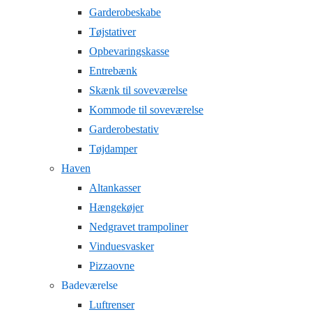
Garderobeskabe
Tøjstativer
Opbevaringskasse
Entrebænk
Skænk til soveværelse
Kommode til soveværelse
Garderobestativ
Tøjdamper
Haven
Altankasser
Hængekøjer
Nedgravet trampoliner
Vinduesvasker
Pizzaovne
Badeværelse
Luftrenser