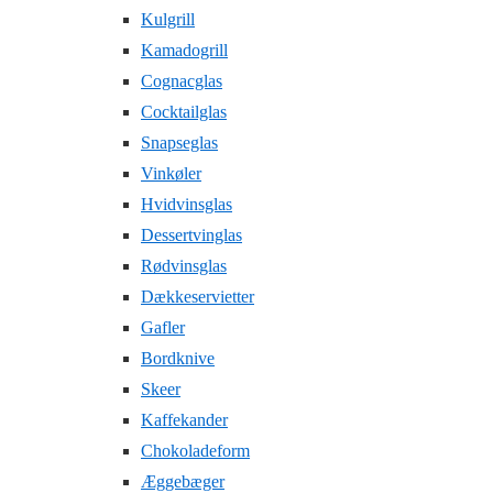
Kulgrill
Kamadogrill
Cognacglas
Cocktailglas
Snapseglas
Vinkøler
Hvidvinsglas
Dessertvinglas
Rødvinsglas
Dækkeservietter
Gafler
Bordknive
Skeer
Kaffekander
Chokoladeform
Æggebæger