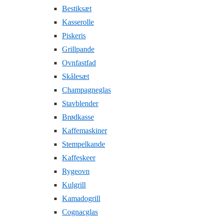
Bestiksæt
Kasserolle
Piskeris
Grillpande
Ovnfastfad
Skålesæt
Champagneglas
Stavblender
Brødkasse
Kaffemaskiner
Stempelkande
Kaffeskeer
Rygeovn
Kulgrill
Kamadogrill
Cognacglas