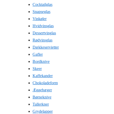
Cocktailglas
Snapseglas
Vinkøler
Hvidvinsglas
Dessertvinglas
Rødvinsglas
Dækkeservietter
Gafler
Bordknive
Skeer
Kaffekander
Chokoladeform
Æggebæger
Børneknive
Tallerkner
Grydelapper