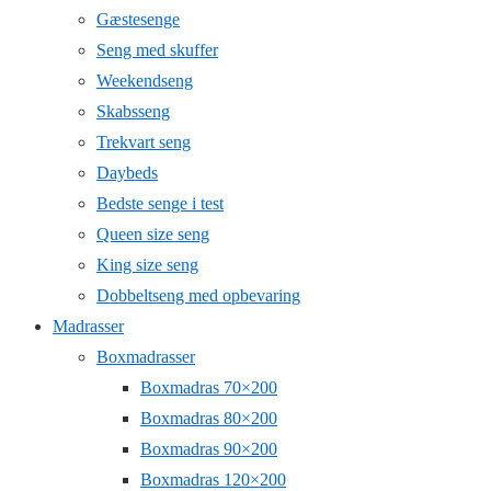
Gæstesenge
Seng med skuffer
Weekendseng
Skabsseng
Trekvart seng
Daybeds
Bedste senge i test
Queen size seng
King size seng
Dobbeltseng med opbevaring
Madrasser
Boxmadrasser
Boxmadras 70×200
Boxmadras 80×200
Boxmadras 90×200
Boxmadras 120×200