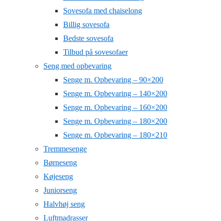
Sovesofa med chaiselong
Billig sovesofa
Bedste sovesofa
Tilbud på sovesofaer
Seng med opbevaring
Senge m. Opbevaring – 90×200
Senge m. Opbevaring – 140×200
Senge m. Opbevaring – 160×200
Senge m. Opbevaring – 180×200
Senge m. Opbevaring – 180×210
Tremmesenge
Børneseng
Køjeseng
Juniorseng
Halvhøj seng
Luftmadrasser