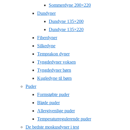
Sommerdyne 200×220
Dundyner
Dundyne 135×200
Dundyne 135×220
Fiberdyner
Silkedyne
Temprakon dyner
Tyngdedyner voksen
Tyngdedyner børn
Kugledyne til børn
Puder
Formstøbte puder
Bløde puder
Allergivenlige puder
Temperaturregulerende puder
De bedste moskusdyner i test