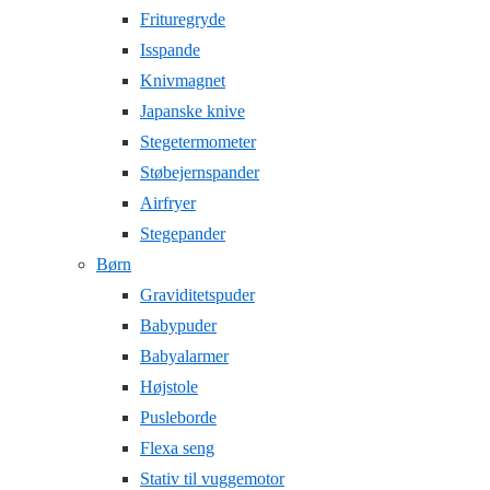
Frituregryde
Isspande
Knivmagnet
Japanske knive
Stegetermometer
Støbejernspander
Airfryer
Stegepander
Børn
Graviditetspuder
Babypuder
Babyalarmer
Højstole
Pusleborde
Flexa seng
Stativ til vuggemotor