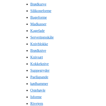
Brødkurve
Silikoneforme
Bageforme
Madkasser
Kagefade
Serveringsskåle
Knivblokke
Brødknive
Knivsæt
Kokkeknive
Suppegryder
Paellapande
kødhammer
Ostehøvle
Isforme
Rivejern