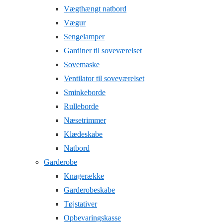
Vægthængt natbord
Vægur
Sengelamper
Gardiner til soveværelset
Sovemaske
Ventilator til soveværelset
Sminkeborde
Rulleborde
Næsetrimmer
Klædeskabe
Natbord
Garderobe
Knagerække
Garderobeskabe
Tøjstativer
Opbevaringskasse