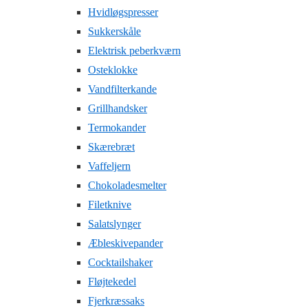
Hvidløgspresser
Sukkerskåle
Elektrisk peberkværn
Osteklokke
Vandfilterkande
Grillhandsker
Termokander
Skærebræt
Vaffeljern
Chokoladesmelter
Filetknive
Salatslynger
Æbleskivepander
Cocktailshaker
Fløjtekedel
Fjerkræssaks