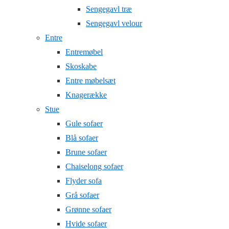
Sengegavl træ
Sengegavl velour
Entre
Entremøbel
Skoskabe
Entre møbelsæt
Knagerække
Stue
Gule sofaer
Blå sofaer
Brune sofaer
Chaiselong sofaer
Flyder sofa
Grå sofaer
Grønne sofaer
Hvide sofaer