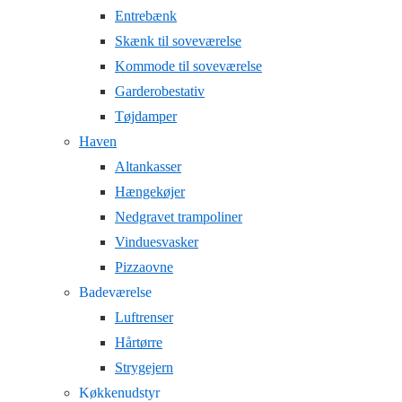
Entrebænk
Skænk til soveværelse
Kommode til soveværelse
Garderobestativ
Tøjdamper
Haven
Altankasser
Hængekøjer
Nedgravet trampoliner
Vinduesvasker
Pizzaovne
Badeværelse
Luftrenser
Hårtørre
Strygejern
Køkkenudstyr