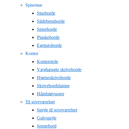
Spisestue
Stueborde
Sildebensborde
Spiseborde
Plankeborde
Egetræsborde
Kontor
Kontorstole
Væghængte skriveborde
Hjørneskriveborde
Skrivebordslampe
Håndstøvsuger
Til soveværelset
Spejle til soveværelset
Gulvspejle
Sengebord