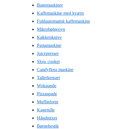
Bagemaskiner
Kaffemaskine med kværn
Fuldautomatisk kaffemaskine
Mikrobølgeovn
Køkkenknive
Pastamaskine
Juicepresser
Slow cooker
Candyfloss maskine
Tallerkensæt
Wokpande
Pizzaspade
Muffinform
Kagerulle
Håndmixer
Børnebestik