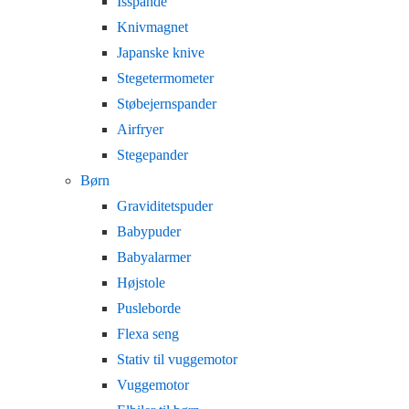
Isspande
Knivmagnet
Japanske knive
Stegetermometer
Støbejernspander
Airfryer
Stegepander
Børn
Graviditetspuder
Babypuder
Babyalarmer
Højstole
Pusleborde
Flexa seng
Stativ til vuggemotor
Vuggemotor