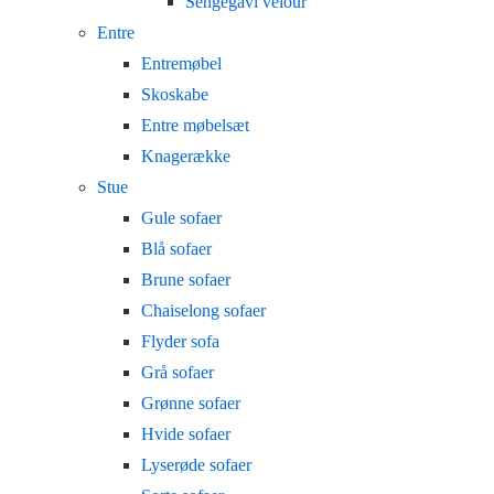
Sengegavl velour
Entre
Entremøbel
Skoskabe
Entre møbelsæt
Knagerække
Stue
Gule sofaer
Blå sofaer
Brune sofaer
Chaiselong sofaer
Flyder sofa
Grå sofaer
Grønne sofaer
Hvide sofaer
Lyserøde sofaer