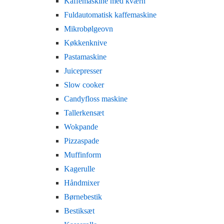
Kaffemaskine med kværn
Fuldautomatisk kaffemaskine
Mikrobølgeovn
Køkkenknive
Pastamaskine
Juicepresser
Slow cooker
Candyfloss maskine
Tallerkensæt
Wokpande
Pizzaspade
Muffinform
Kagerulle
Håndmixer
Børnebestik
Bestiksæt