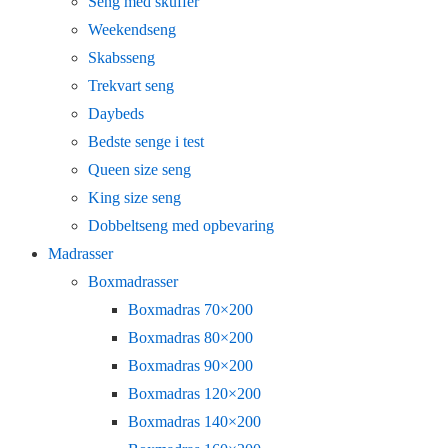
Seng med skuffer
Weekendseng
Skabsseng
Trekvart seng
Daybeds
Bedste senge i test
Queen size seng
King size seng
Dobbeltseng med opbevaring
Madrasser
Boxmadrasser
Boxmadras 70×200
Boxmadras 80×200
Boxmadras 90×200
Boxmadras 120×200
Boxmadras 140×200