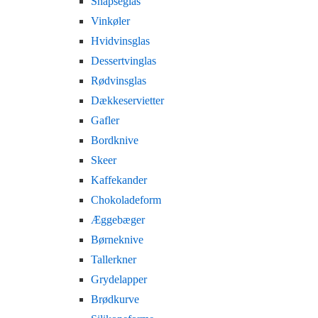
Snapseglas
Vinkøler
Hvidvinsglas
Dessertvinglas
Rødvinsglas
Dækkeservietter
Gafler
Bordknive
Skeer
Kaffekander
Chokoladeform
Æggebæger
Børneknive
Tallerkner
Grydelapper
Brødkurve