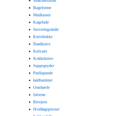
Silikoneforme
Bageforme
Madkasser
Kagefade
Serveringsskåle
Knivblokke
Brødknive
Knivsæt
Kokkeknive
Suppegryder
Paellapande
kødhammer
Ostehøvle
Isforme
Rivejern
Hvidløgspresser