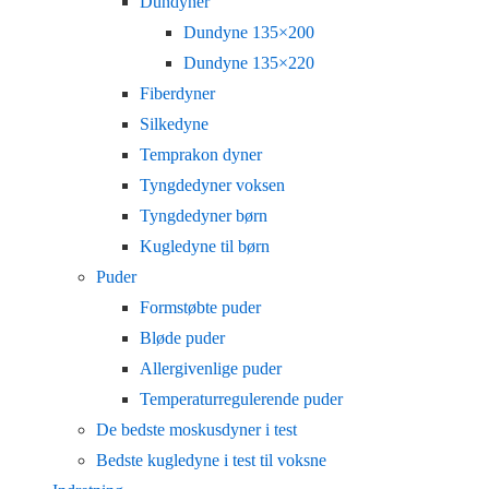
Dundyner
Dundyne 135×200
Dundyne 135×220
Fiberdyner
Silkedyne
Temprakon dyner
Tyngdedyner voksen
Tyngdedyner børn
Kugledyne til børn
Puder
Formstøbte puder
Bløde puder
Allergivenlige puder
Temperaturregulerende puder
De bedste moskusdyner i test
Bedste kugledyne i test til voksne