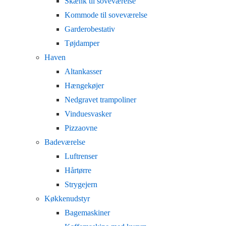
Skænk til soveværelse
Kommode til soveværelse
Garderobestativ
Tøjdamper
Haven
Altankasser
Hængekøjer
Nedgravet trampoliner
Vinduesvasker
Pizzaovne
Badeværelse
Luftrenser
Hårtørre
Strygejern
Køkkenudstyr
Bagemaskiner