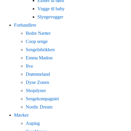
Elbiler til børn
Vugge til baby
Slyngevugger
Forhandlere
Bedre Nætter
Coop senge
Sengefabrikken
Emma Madras
Ilva
Drømmeland
Dyne Zonen
Shopdyner
Sengekompagniet
Nordic Dream
Mærker
Auping