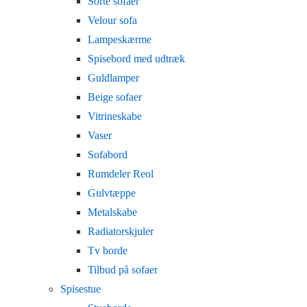
Sorte sofaer
Velour sofa
Lampeskærme
Spisebord med udtræk
Guldlamper
Beige sofaer
Vitrineskabe
Vaser
Sofabord
Rumdeler Reol
Gulvtæppe
Metalskabe
Radiatorskjuler
Tv borde
Tilbud på sofaer
Spisestue