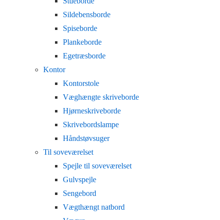
Stueborde
Sildebensborde
Spiseborde
Plankeborde
Egetræsborde
Kontor
Kontorstole
Væghængte skriveborde
Hjørneskriveborde
Skrivebordslampe
Håndstøvsuger
Til soveværelset
Spejle til soveværelset
Gulvspejle
Sengebord
Vægthængt natbord