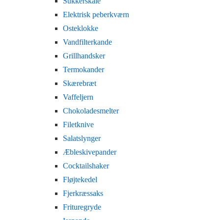
Sukkerskåle
Elektrisk peberkværn
Osteklokke
Vandfilterkande
Grillhandsker
Termokander
Skærebræt
Vaffeljern
Chokoladesmelter
Filetknive
Salatslynger
Æbleskivepander
Cocktailshaker
Fløjtekedel
Fjerkræssaks
Frituregryde