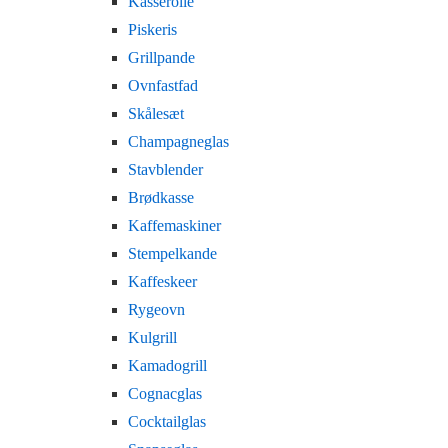
Kasserolle
Piskeris
Grillpande
Ovnfastfad
Skålesæt
Champagneglas
Stavblender
Brødkasse
Kaffemaskiner
Stempelkande
Kaffeskeer
Rygeovn
Kulgrill
Kamadogrill
Cognacglas
Cocktailglas