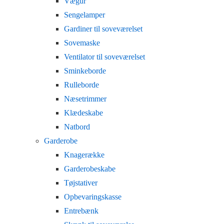
Vægur
Sengelamper
Gardiner til soveværelset
Sovemaske
Ventilator til soveværelset
Sminkeborde
Rulleborde
Næsetrimmer
Klædeskabe
Natbord
Garderobe
Knagerække
Garderobeskabe
Tøjstativer
Opbevaringskasse
Entrebænk