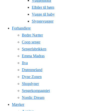
Vuggemotor
Elbiler til børn
Vugge til baby
Slyngevugger
Forhandlere
Bedre Nætter
Coop senge
Sengefabrikken
Emma Madras
Ilva
Drømmeland
Dyne Zonen
Shopdyner
Sengekompagniet
Nordic Dream
Mærker