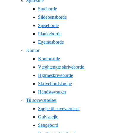
Spisestue
Stueborde
Sildebensborde
Spiseborde
Plankeborde
Egetræsborde
Kontor
Kontorstole
Væghængte skriveborde
Hjørneskriveborde
Skrivebordslampe
Håndstøvsuger
Til soveværelset
Spejle til soveværelset
Gulvspejle
Sengebord