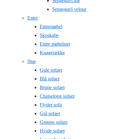
Sengegavl træ
Sengegavl velour
Entre
Entremøbel
Skoskabe
Entre møbelsæt
Knagerække
Stue
Gule sofaer
Blå sofaer
Brune sofaer
Chaiselong sofaer
Flyder sofa
Grå sofaer
Grønne sofaer
Hvide sofaer