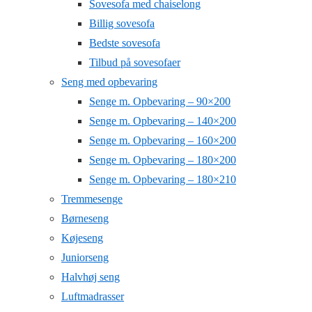
Sovesofa med chaiselong
Billig sovesofa
Bedste sovesofa
Tilbud på sovesofaer
Seng med opbevaring
Senge m. Opbevaring – 90×200
Senge m. Opbevaring – 140×200
Senge m. Opbevaring – 160×200
Senge m. Opbevaring – 180×200
Senge m. Opbevaring – 180×210
Tremmesenge
Børneseng
Køjeseng
Juniorseng
Halvhøj seng
Luftmadrasser