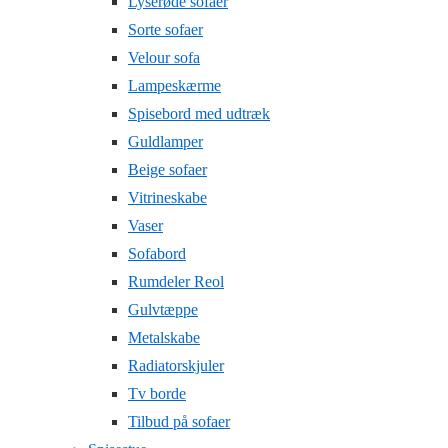
Lyserøde sofaer
Sorte sofaer
Velour sofa
Lampeskærme
Spisebord med udtræk
Guldlamper
Beige sofaer
Vitrineskabe
Vaser
Sofabord
Rumdeler Reol
Gulvtæppe
Metalskabe
Radiatorskjuler
Tv borde
Tilbud på sofaer