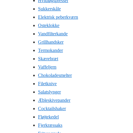
Hvidløgspresser
Sukkerskåle
Elektrisk peberkværn
Osteklokke
Vandfilterkande
Grillhandsker
Termokander
Skærebræt
Vaffeljern
Chokoladesmelter
Filetknive
Salatslynger
Æbleskivepander
Cocktailshaker
Fløjtekedel
Fjerkræssaks