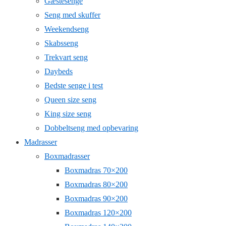
Gæstesenge
Seng med skuffer
Weekendseng
Skabsseng
Trekvart seng
Daybeds
Bedste senge i test
Queen size seng
King size seng
Dobbeltseng med opbevaring
Madrasser
Boxmadrasser
Boxmadras 70×200
Boxmadras 80×200
Boxmadras 90×200
Boxmadras 120×200