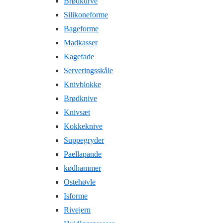
Brødkurve
Silikoneforme
Bageforme
Madkasser
Kagefade
Serveringsskåle
Knivblokke
Brødknive
Knivsæt
Kokkeknive
Suppegryder
Paellapande
kødhammer
Ostehøvle
Isforme
Rivejern