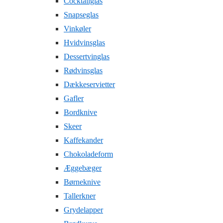
Cocktailglas
Snapseglas
Vinkøler
Hvidvinsglas
Dessertvinglas
Rødvinsglas
Dækkeservietter
Gafler
Bordknive
Skeer
Kaffekander
Chokoladeform
Æggebæger
Børneknive
Tallerkner
Grydelapper