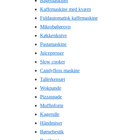
Bagemaskiner
Kaffemaskine med kværn
Fuldautomatisk kaffemaskine
Mikrobølgeovn
Køkkenknive
Pastamaskine
Juicepresser
Slow cooker
Candyfloss maskine
Tallerkensæt
Wokpande
Pizzaspade
Muffinform
Kagerulle
Håndmixer
Børnebestik