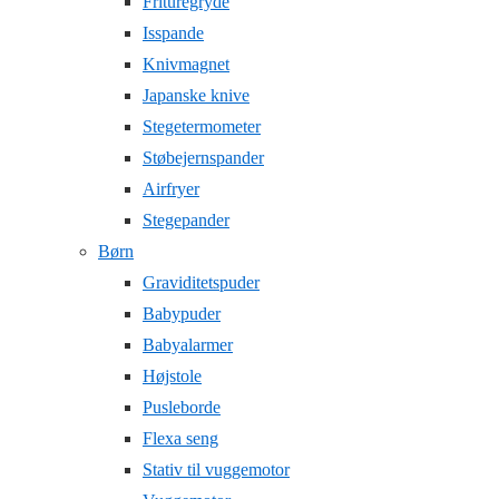
Frituregryde
Isspande
Knivmagnet
Japanske knive
Stegetermometer
Støbejernspander
Airfryer
Stegepander
Børn
Graviditetspuder
Babypuder
Babyalarmer
Højstole
Pusleborde
Flexa seng
Stativ til vuggemotor