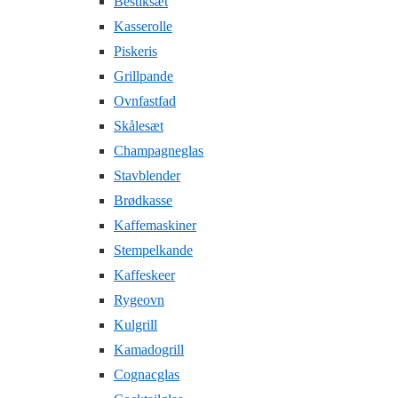
Bestiksæt
Kasserolle
Piskeris
Grillpande
Ovnfastfad
Skålesæt
Champagneglas
Stavblender
Brødkasse
Kaffemaskiner
Stempelkande
Kaffeskeer
Rygeovn
Kulgrill
Kamadogrill
Cognacglas