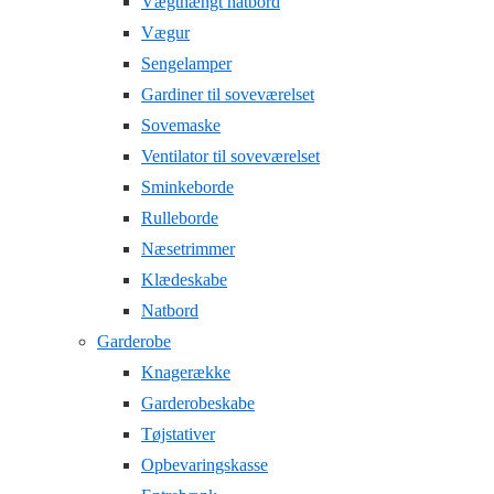
Vægthængt natbord
Vægur
Sengelamper
Gardiner til soveværelset
Sovemaske
Ventilator til soveværelset
Sminkeborde
Rulleborde
Næsetrimmer
Klædeskabe
Natbord
Garderobe
Knagerække
Garderobeskabe
Tøjstativer
Opbevaringskasse