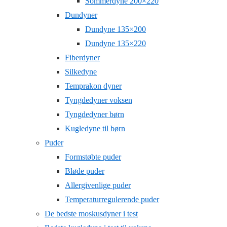
Sommerdyne 200×220
Dundyner
Dundyne 135×200
Dundyne 135×220
Fiberdyner
Silkedyne
Temprakon dyner
Tyngdedyner voksen
Tyngdedyner børn
Kugledyne til børn
Puder
Formstøbte puder
Bløde puder
Allergivenlige puder
Temperaturregulerende puder
De bedste moskusdyner i test