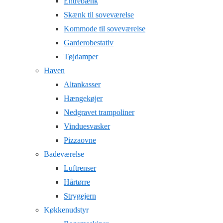
Entrebænk
Skænk til soveværelse
Kommode til soveværelse
Garderobestativ
Tøjdamper
Haven
Altankasser
Hængekøjer
Nedgravet trampoliner
Vinduesvasker
Pizzaovne
Badeværelse
Luftrenser
Hårtørre
Strygejern
Køkkenudstyr