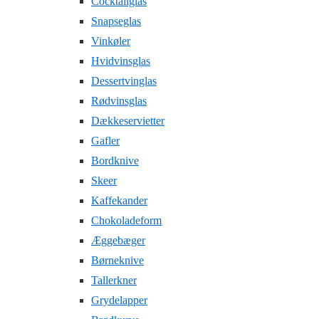
Cocktailglas
Snapseglas
Vinkøler
Hvidvinsglas
Dessertvinglas
Rødvinsglas
Dækkeservietter
Gafler
Bordknive
Skeer
Kaffekander
Chokoladeform
Æggebæger
Børneknive
Tallerkner
Grydelapper