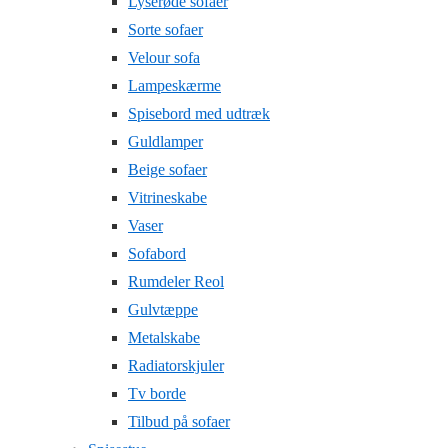
Lyserøde sofaer
Sorte sofaer
Velour sofa
Lampeskærme
Spisebord med udtræk
Guldlamper
Beige sofaer
Vitrineskabe
Vaser
Sofabord
Rumdeler Reol
Gulvtæppe
Metalskabe
Radiatorskjuler
Tv borde
Tilbud på sofaer