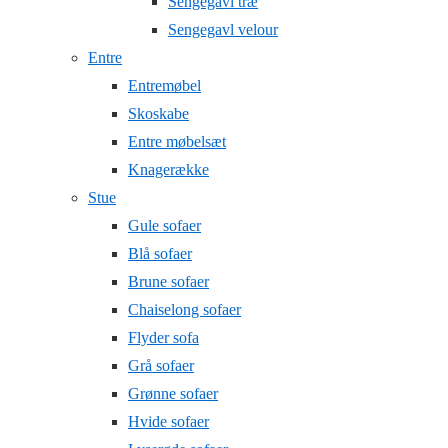
Sengegavl træ
Sengegavl velour
Entre
Entremøbel
Skoskabe
Entre møbelsæt
Knagerække
Stue
Gule sofaer
Blå sofaer
Brune sofaer
Chaiselong sofaer
Flyder sofa
Grå sofaer
Grønne sofaer
Hvide sofaer