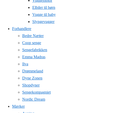
Vuggemotor
Elbiler til børn
Vugge til baby
Slyngevugger
Forhandlere
Bedre Nætter
Coop senge
Sengefabrikken
Emma Madras
Ilva
Drømmeland
Dyne Zonen
Shopdyner
Sengekompagniet
Nordic Dream
Mærker