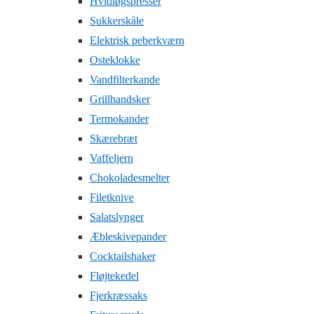
Hvidløgspresser
Sukkerskåle
Elektrisk peberkværn
Osteklokke
Vandfilterkande
Grillhandsker
Termokander
Skærebræt
Vaffeljern
Chokoladesmelter
Filetknive
Salatslynger
Æbleskivepander
Cocktailshaker
Fløjtekedel
Fjerkræssaks