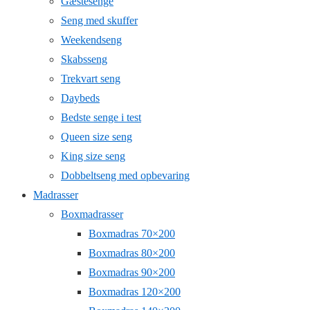
Gæstesenge
Seng med skuffer
Weekendseng
Skabsseng
Trekvart seng
Daybeds
Bedste senge i test
Queen size seng
King size seng
Dobbeltseng med opbevaring
Madrasser
Boxmadrasser
Boxmadras 70×200
Boxmadras 80×200
Boxmadras 90×200
Boxmadras 120×200