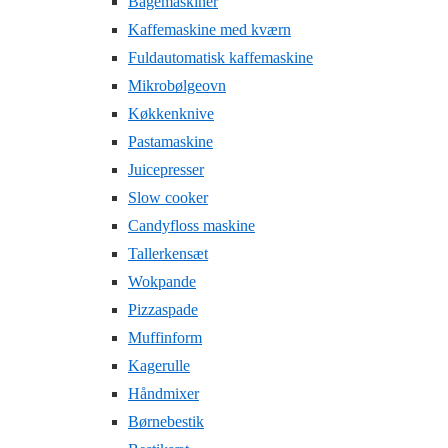
Bagemaskiner
Kaffemaskine med kværn
Fuldautomatisk kaffemaskine
Mikrobølgeovn
Køkkenknive
Pastamaskine
Juicepresser
Slow cooker
Candyfloss maskine
Tallerkensæt
Wokpande
Pizzaspade
Muffinform
Kagerulle
Håndmixer
Børnebestik