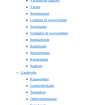
Vægthængt natbord
Vægur
Sengelamper
Gardiner til soveværelset
Sovemaske
Ventilator til soveværelset
Sminkeborde
Rulleborde
Næsetrimmer
Klædeskabe
Natbord
Garderobe
Knagerække
Garderobeskabe
Tøjstativer
Opbevaringskasse