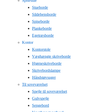
Spisestue
Stueborde
Sildebensborde
Spiseborde
Plankeborde
Egetræsborde
Kontor
Kontorstole
Væghængte skriveborde
Hjørneskriveborde
Skrivebordslampe
Håndstøvsuger
Til soveværelset
Spejle til soveværelset
Gulvspejle
Sengebord