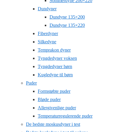
Sommerdyne 200×220
Dundyner
Dundyne 135×200
Dundyne 135×220
Fiberdyner
Silkedyne
Temprakon dyner
Tyngdedyner voksen
Tyngdedyner børn
Kugledyne til børn
Puder
Formstøbte puder
Bløde puder
Allergivenlige puder
Temperaturregulerende puder
De bedste moskusdyner i test