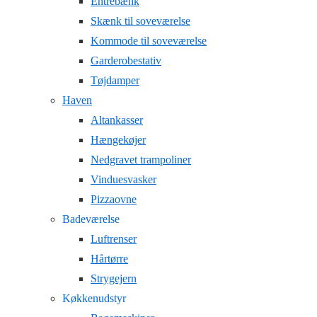
Entrebænk
Skænk til soveværelse
Kommode til soveværelse
Garderobestativ
Tøjdamper
Haven
Altankasser
Hængekøjer
Nedgravet trampoliner
Vinduesvasker
Pizzaovne
Badeværelse
Luftrenser
Hårtørre
Strygejern
Køkkenudstyr