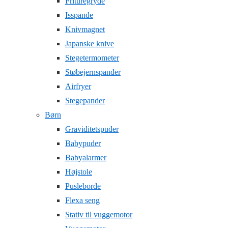
Frituregryde
Isspande
Knivmagnet
Japanske knive
Stegetermometer
Støbejernspander
Airfryer
Stegepander
Børn
Graviditetspuder
Babypuder
Babyalarmer
Højstole
Pusleborde
Flexa seng
Stativ til vuggemotor