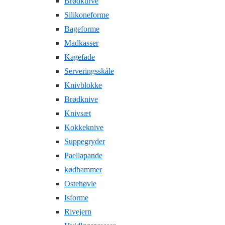
Brødkurve
Silikoneforme
Bageforme
Madkasser
Kagefade
Serveringsskåle
Knivblokke
Brødknive
Knivsæt
Kokkeknive
Suppegryder
Paellapande
kødhammer
Ostehøvle
Isforme
Rivejern