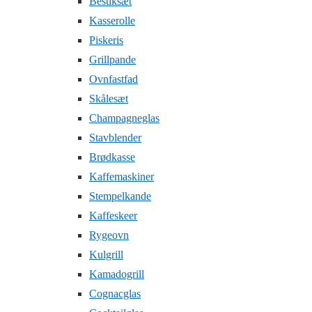
Bestiksæt
Kasserolle
Piskeris
Grillpande
Ovnfastfad
Skålesæt
Champagneglas
Stavblender
Brødkasse
Kaffemaskiner
Stempelkande
Kaffeskeer
Rygeovn
Kulgrill
Kamadogrill
Cognacglas