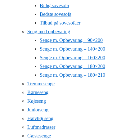
Billig sovesofa
Bedste sovesofa
Tilbud på sovesofaer
Seng med opbevaring
Senge m. Opbevaring – 90×200
Senge m. Opbevaring – 140×200
Senge m. Opbevaring – 160×200
Senge m. Opbevaring – 180×200
Senge m. Opbevaring – 180×210
Tremmesenge
Børneseng
Køjeseng
Juniorseng
Halvhøj seng
Luftmadrasser
Gæstesenge