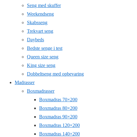
Seng med skuffer
Weekendseng
Skabsseng
Trekvart seng
Daybeds
Bedste senge i test
Queen size seng
King size seng
Dobbeltseng med opbevaring
Madrasser
Boxmadrasser
Boxmadras 70×200
Boxmadras 80×200
Boxmadras 90×200
Boxmadras 120×200
Boxmadras 140×200