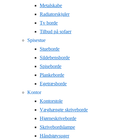
Metalskabe
Radiatorskjuler
Tv borde
Tilbud på sofaer
Spisestue
Stueborde
Sildebensborde
Spiseborde
Plankeborde
Egetræsborde
Kontor
Kontorstole
Væghængte skriveborde
Hjørneskriveborde
Skrivebordslampe
Håndstøvsuger