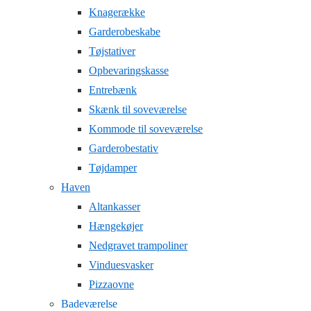
Knagerække
Garderobeskabe
Tøjstativer
Opbevaringskasse
Entrebænk
Skænk til soveværelse
Kommode til soveværelse
Garderobestativ
Tøjdamper
Haven
Altankasser
Hængekøjer
Nedgravet trampoliner
Vinduesvasker
Pizzaovne
Badeværelse