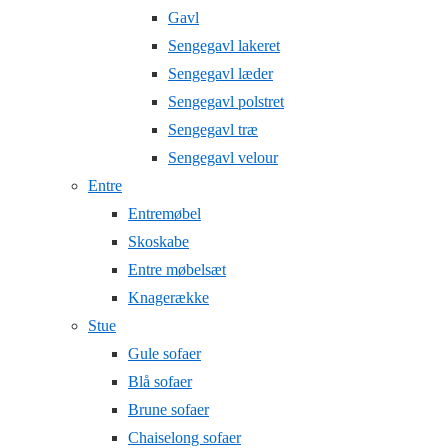
Gavl
Sengegavl lakeret
Sengegavl læder
Sengegavl polstret
Sengegavl træ
Sengegavl velour
Entre
Entremøbel
Skoskabe
Entre møbelsæt
Knagerække
Stue
Gule sofaer
Blå sofaer
Brune sofaer
Chaiselong sofaer