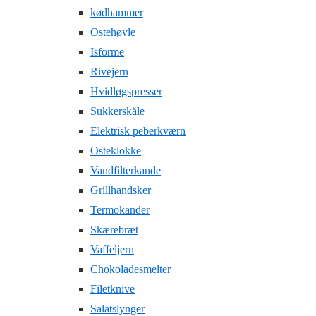
kødhammer
Ostehøvle
Isforme
Rivejern
Hvidløgspresser
Sukkerskåle
Elektrisk peberkværn
Osteklokke
Vandfilterkande
Grillhandsker
Termokander
Skærebræt
Vaffeljern
Chokoladesmelter
Filetknive
Salatslynger