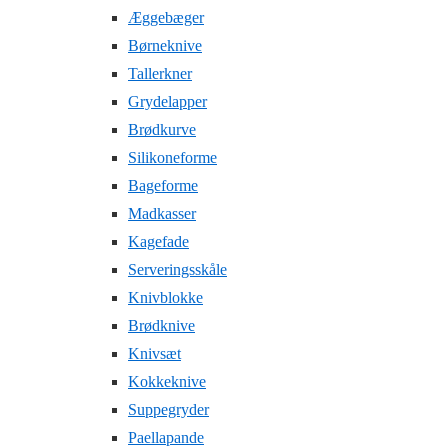
Æggebæger
Børneknive
Tallerkner
Grydelapper
Brødkurve
Silikoneforme
Bageforme
Madkasser
Kagefade
Serveringsskåle
Knivblokke
Brødknive
Knivsæt
Kokkeknive
Suppegryder
Paellapande