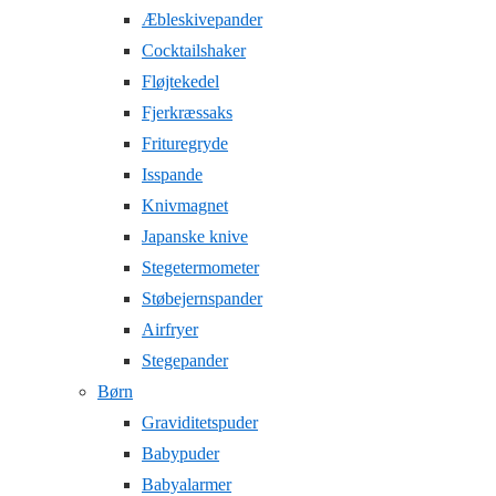
Æbleskivepander
Cocktailshaker
Fløjtekedel
Fjerkræssaks
Frituregryde
Isspande
Knivmagnet
Japanske knive
Stegetermometer
Støbejernspander
Airfryer
Stegepander
Børn
Graviditetspuder
Babypuder
Babyalarmer