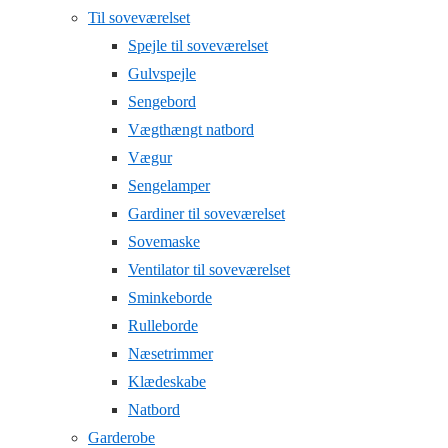
Til soveværelset
Spejle til soveværelset
Gulvspejle
Sengebord
Vægthængt natbord
Vægur
Sengelamper
Gardiner til soveværelset
Sovemaske
Ventilator til soveværelset
Sminkeborde
Rulleborde
Næsetrimmer
Klædeskabe
Natbord
Garderobe