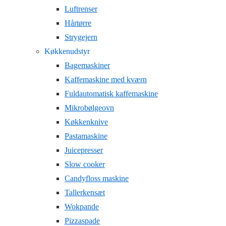
Luftrenser
Hårtørre
Strygejern
Køkkenudstyr
Bagemaskiner
Kaffemaskine med kværn
Fuldautomatisk kaffemaskine
Mikrobølgeovn
Køkkenknive
Pastamaskine
Juicepresser
Slow cooker
Candyfloss maskine
Tallerkensæt
Wokpande
Pizzaspade