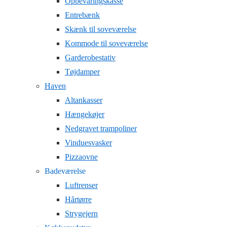
Opbevaringskasse
Entrebænk
Skænk til soveværelse
Kommode til soveværelse
Garderobestativ
Tøjdamper
Haven
Altankasser
Hængekøjer
Nedgravet trampoliner
Vinduesvasker
Pizzaovne
Badeværelse
Luftrenser
Hårtørre
Strygejern