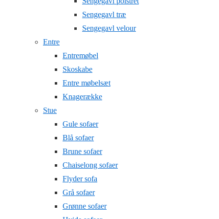
Sengegavl polstret
Sengegavl træ
Sengegavl velour
Entre
Entremøbel
Skoskabe
Entre møbelsæt
Knagerække
Stue
Gule sofaer
Blå sofaer
Brune sofaer
Chaiselong sofaer
Flyder sofa
Grå sofaer
Grønne sofaer