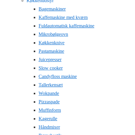
Køkkenudstyr
Bagemaskiner
Kaffemaskine med kværn
Fuldautomatisk kaffemaskine
Mikrobølgeovn
Køkkenknive
Pastamaskine
Juicepresser
Slow cooker
Candyfloss maskine
Tallerkensæt
Wokpande
Pizzaspade
Muffinform
Kagerulle
Håndmixer