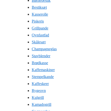
Børnebestik
Bestiksæt
Kasserolle
Piskeris
Grillpande
Ovnfastfad
Skålesæt
Champagneglas
Stavblender
Brødkasse
Kaffemaskiner
Stempelkande
Kaffeskeer
Rygeovn
Kulgrill
Kamadogrill