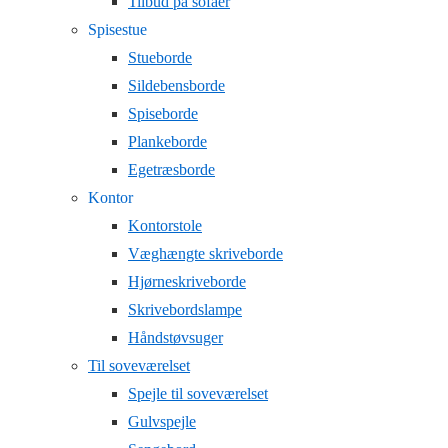
Tilbud på sofaer
Spisestue
Stueborde
Sildebensborde
Spiseborde
Plankeborde
Egetræsborde
Kontor
Kontorstole
Væghængte skriveborde
Hjørneskriveborde
Skrivebordslampe
Håndstøvsuger
Til soveværelset
Spejle til soveværelset
Gulvspejle