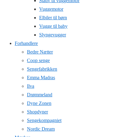
Stativ til vuggemotor
Vuggemotor
Elbiler til børn
Vugge til baby
Slyngevugger
Forhandlere
Bedre Nætter
Coop senge
Sengefabrikken
Emma Madras
Ilva
Drømmeland
Dyne Zonen
Shopdyner
Sengekompagniet
Nordic Dream