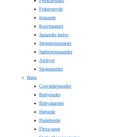
Fjerkræssaks
Frituregryde
Isspande
Knivmagnet
Japanske knive
Stegetermometer
Støbejernspander
Airfryer
Stegepander
Børn
Graviditetspuder
Babypuder
Babyalarmer
Højstole
Pusleborde
Flexa seng