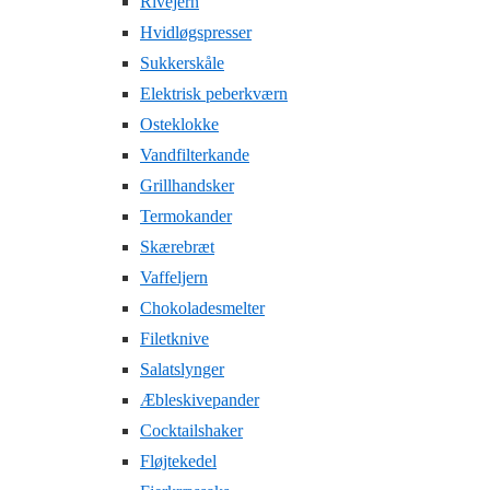
Rivejern
Hvidløgspresser
Sukkerskåle
Elektrisk peberkværn
Osteklokke
Vandfilterkande
Grillhandsker
Termokander
Skærebræt
Vaffeljern
Chokoladesmelter
Filetknive
Salatslynger
Æbleskivepander
Cocktailshaker
Fløjtekedel