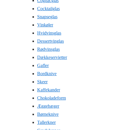
Cognacglas
Cocktailglas
Snapseglas
Vinkøler
Hvidvinsglas
Dessertvinglas
Rødvinsglas
Dækkeservietter
Gafler
Bordknive
Skeer
Kaffekander
Chokoladeform
Æggebæger
Børneknive
Tallerkner