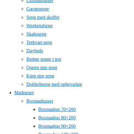
Luftmadrasser
Gæstesenge
Seng med skuffer
Weekendseng
Skabsseng
Trekvart seng
Daybeds
Bedste senge i test
Queen size seng
King size seng
Dobbeltseng med opbevaring
Madrasser
Boxmadrasser
Boxmadras 70×200
Boxmadras 80×200
Boxmadras 90×200