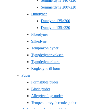
Sommerdyne 140×220
Sommerdyne 200×220
Dundyner
Dundyne 135×200
Dundyne 135×220
Fiberdyner
Silkedyne
Temprakon dyner
Tyngdedyner voksen
Tyngdedyner børn
Kugledyne til børn
Puder
Formstøbte puder
Bløde puder
Allergivenlige puder
Temperaturregulerende puder