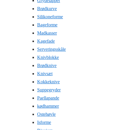
Grydelapper
Brødkurve
Silikoneforme
Bageforme
Madkasser
Kagefade
Serveringsskåle
Knivblokke
Brødknive
Knivsæt
Kokkeknive
Suppegryder
Paellapande
kødhammer
Ostehøvle
Isforme