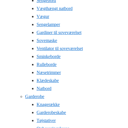
Sengebord
Vægthængt natbord
Vægur
Sengelamper
Gardiner til soveværelset
Sovemaske
Ventilator til soveværelset
Sminkeborde
Rulleborde
Næsetrimmer
Klædeskabe
Natbord
Garderobe
Knagerække
Garderobeskabe
Tøjstativer