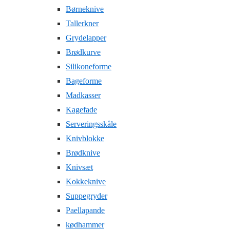
Børneknive
Tallerkner
Grydelapper
Brødkurve
Silikoneforme
Bageforme
Madkasser
Kagefade
Serveringsskåle
Knivblokke
Brødknive
Knivsæt
Kokkeknive
Suppegryder
Paellapande
kødhammer