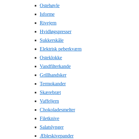
Ostehøvle
Isforme
Rivejern
Hvidløgspresser
Sukkerskåle
Elektrisk peberkværn
Osteklokke
Vandfilterkande
Grillhandsker
Termokander
Skærebræt
Vaffeljern
Chokoladesmelter
Filetknive
Salatslynger
Æbleskivepander