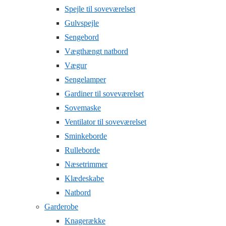
Spejle til soveværelset
Gulvspejle
Sengebord
Vægthængt natbord
Vægur
Sengelamper
Gardiner til soveværelset
Sovemaske
Ventilator til soveværelset
Sminkeborde
Rulleborde
Næsetrimmer
Klædeskabe
Natbord
Garderobe
Knagerække