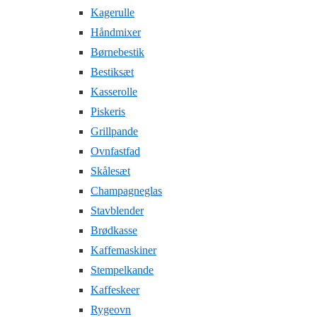
Kagerulle
Håndmixer
Børnebestik
Bestiksæt
Kasserolle
Piskeris
Grillpande
Ovnfastfad
Skålesæt
Champagneglas
Stavblender
Brødkasse
Kaffemaskiner
Stempelkande
Kaffeskeer
Rygeovn