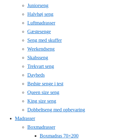
Juniorseng
Halvhøj seng
Luftmadrasser
Gæstesenge
Seng med skuffer
Weekendseng
Skabsseng
Trekvart seng
Daybeds
Bedste senge i test
Queen size seng
King size seng
Dobbeltseng med opbevaring
Madrasser
Boxmadrasser
Boxmadras 70×200