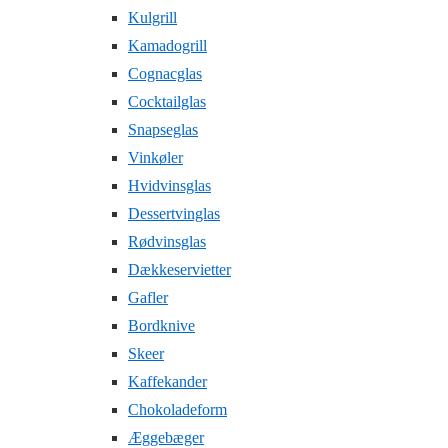
Kulgrill
Kamadogrill
Cognacglas
Cocktailglas
Snapseglas
Vinkøler
Hvidvinsglas
Dessertvinglas
Rødvinsglas
Dækkeservietter
Gafler
Bordknive
Skeer
Kaffekander
Chokoladeform
Æggebæger