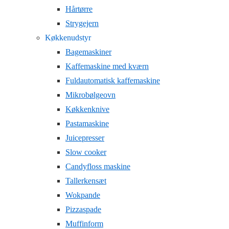
Hårtørre
Strygejern
Køkkenudstyr
Bagemaskiner
Kaffemaskine med kværn
Fuldautomatisk kaffemaskine
Mikrobølgeovn
Køkkenknive
Pastamaskine
Juicepresser
Slow cooker
Candyfloss maskine
Tallerkensæt
Wokpande
Pizzaspade
Muffinform