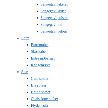
Sengegavl lakeret
Sengegavl læder
Sengegavl polstret
Sengegavl træ
Sengegavl velour
Entre
Entremøbel
Skoskabe
Entre møbelsæt
Knagerække
Stue
Gule sofaer
Blå sofaer
Brune sofaer
Chaiselong sofaer
Flyder sofa