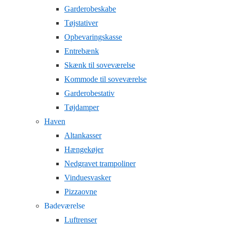
Garderobeskabe
Tøjstativer
Opbevaringskasse
Entrebænk
Skænk til soveværelse
Kommode til soveværelse
Garderobestativ
Tøjdamper
Haven
Altankasser
Hængekøjer
Nedgravet trampoliner
Vinduesvasker
Pizzaovne
Badeværelse
Luftrenser