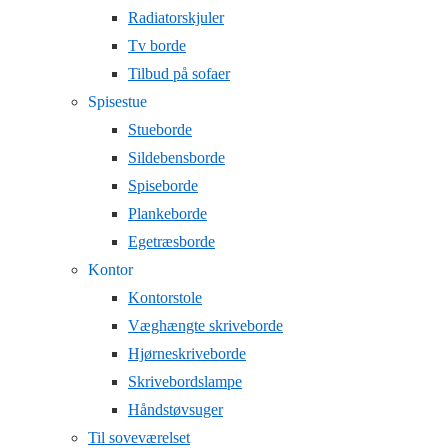
Radiatorskjuler
Tv borde
Tilbud på sofaer
Spisestue
Stueborde
Sildebensborde
Spiseborde
Plankeborde
Egetræsborde
Kontor
Kontorstole
Væghængte skriveborde
Hjørneskriveborde
Skrivebordslampe
Håndstøvsuger
Til soveværelset