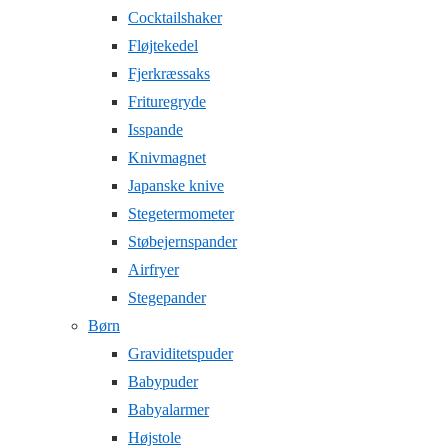
Cocktailshaker
Fløjtekedel
Fjerkræssaks
Frituregryde
Isspande
Knivmagnet
Japanske knive
Stegetermometer
Støbejernspander
Airfryer
Stegepander
Børn
Graviditetspuder
Babypuder
Babyalarmer
Højstole