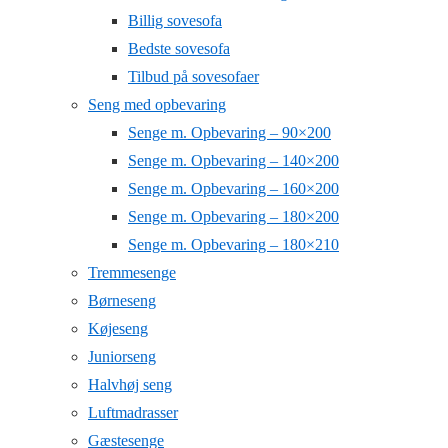
Billig sovesofa
Bedste sovesofa
Tilbud på sovesofaer
Seng med opbevaring
Senge m. Opbevaring – 90×200
Senge m. Opbevaring – 140×200
Senge m. Opbevaring – 160×200
Senge m. Opbevaring – 180×200
Senge m. Opbevaring – 180×210
Tremmesenge
Børneseng
Køjeseng
Juniorseng
Halvhøj seng
Luftmadrasser
Gæstesenge