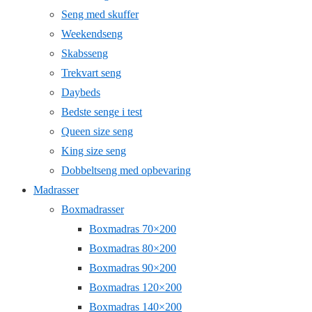
Seng med skuffer
Weekendseng
Skabsseng
Trekvart seng
Daybeds
Bedste senge i test
Queen size seng
King size seng
Dobbeltseng med opbevaring
Madrasser
Boxmadrasser
Boxmadras 70×200
Boxmadras 80×200
Boxmadras 90×200
Boxmadras 120×200
Boxmadras 140×200