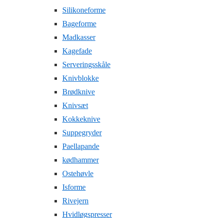
Silikoneforme
Bageforme
Madkasser
Kagefade
Serveringsskåle
Knivblokke
Brødknive
Knivsæt
Kokkeknive
Suppegryder
Paellapande
kødhammer
Ostehøvle
Isforme
Rivejern
Hvidløgspresser