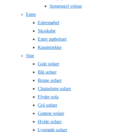
Sengegavl velour
Entre
Entremøbel
Skoskabe
Entre møbelsæt
Knagerække
Stue
Gule sofaer
Blå sofaer
Brune sofaer
Chaiselong sofaer
Flyder sofa
Grå sofaer
Grønne sofaer
Hvide sofaer
Lyserøde sofaer