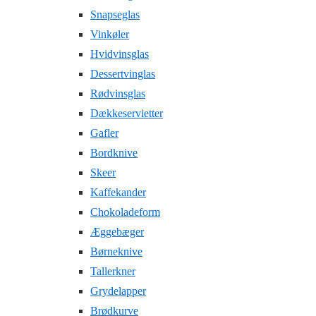
Snapseglas
Vinkøler
Hvidvinsglas
Dessertvinglas
Rødvinsglas
Dækkeservietter
Gafler
Bordknive
Skeer
Kaffekander
Chokoladeform
Æggebæger
Børneknive
Tallerkner
Grydelapper
Brødkurve