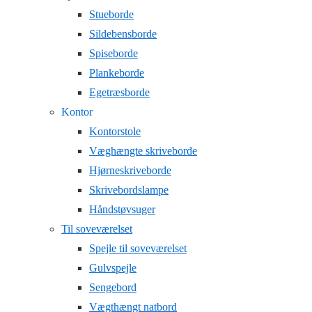
Stueborde
Sildebensborde
Spiseborde
Plankeborde
Egetræsborde
Kontor
Kontorstole
Væghængte skriveborde
Hjørneskriveborde
Skrivebordslampe
Håndstøvsuger
Til soveværelset
Spejle til soveværelset
Gulvspejle
Sengebord
Vægthængt natbord