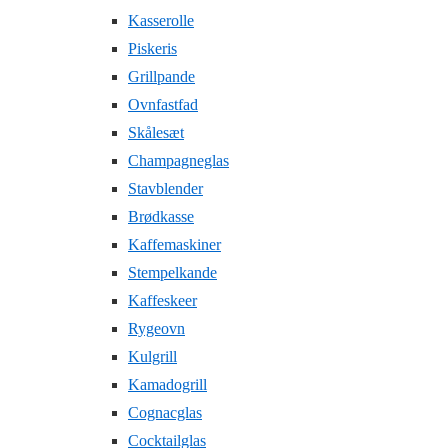
Kasserolle
Piskeris
Grillpande
Ovnfastfad
Skålesæt
Champagneglas
Stavblender
Brødkasse
Kaffemaskiner
Stempelkande
Kaffeskeer
Rygeovn
Kulgrill
Kamadogrill
Cognacglas
Cocktailglas