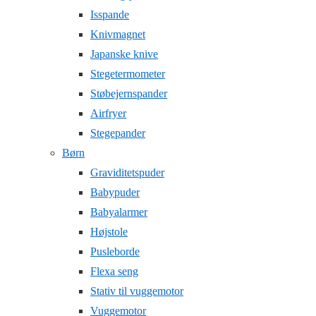
Isspande
Knivmagnet
Japanske knive
Stegetermometer
Støbejernspander
Airfryer
Stegepander
Børn
Graviditetspuder
Babypuder
Babyalarmer
Højstole
Pusleborde
Flexa seng
Stativ til vuggemotor
Vuggemotor