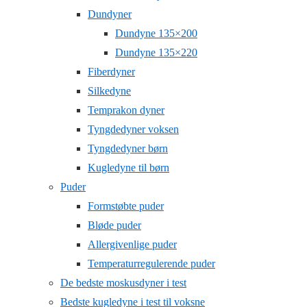
Dundyner
Dundyne 135×200
Dundyne 135×220
Fiberdyner
Silkedyne
Temprakon dyner
Tyngdedyner voksen
Tyngdedyner børn
Kugledyne til børn
Puder
Formstøbte puder
Bløde puder
Allergivenlige puder
Temperaturregulerende puder
De bedste moskusdyner i test
Bedste kugledyne i test til voksne