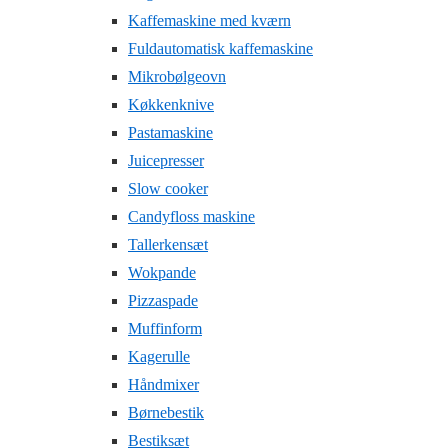
Kaffemaskine med kværn
Fuldautomatisk kaffemaskine
Mikrobølgeovn
Køkkenknive
Pastamaskine
Juicepresser
Slow cooker
Candyfloss maskine
Tallerkensæt
Wokpande
Pizzaspade
Muffinform
Kagerulle
Håndmixer
Børnebestik
Bestiksæt