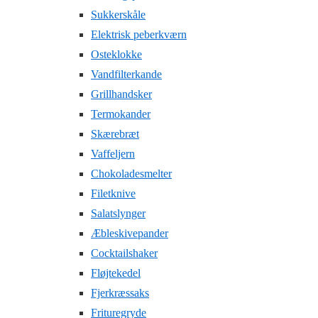
Sukkerskåle
Elektrisk peberkværn
Osteklokke
Vandfilterkande
Grillhandsker
Termokander
Skærebræt
Vaffeljern
Chokoladesmelter
Filetknive
Salatslynger
Æbleskivepander
Cocktailshaker
Fløjtekedel
Fjerkræssaks
Frituregryde