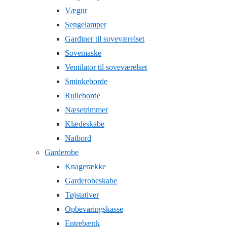
Vægur
Sengelamper
Gardiner til soveværelset
Sovemaske
Ventilator til soveværelset
Sminkeborde
Rulleborde
Næsetrimmer
Klædeskabe
Natbord
Garderobe
Knagerække
Garderobeskabe
Tøjstativer
Opbevaringskasse
Entrebænk