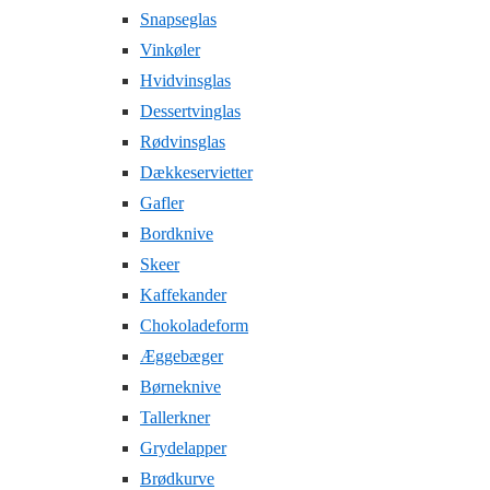
Snapseglas
Vinkøler
Hvidvinsglas
Dessertvinglas
Rødvinsglas
Dækkeservietter
Gafler
Bordknive
Skeer
Kaffekander
Chokoladeform
Æggebæger
Børneknive
Tallerkner
Grydelapper
Brødkurve