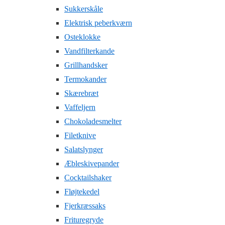
Sukkerskåle
Elektrisk peberkværn
Osteklokke
Vandfilterkande
Grillhandsker
Termokander
Skærebræt
Vaffeljern
Chokoladesmelter
Filetknive
Salatslynger
Æbleskivepander
Cocktailshaker
Fløjtekedel
Fjerkræssaks
Frituregryde