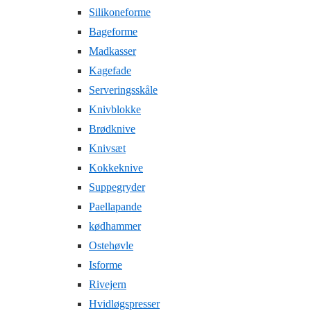
Silikoneforme
Bageforme
Madkasser
Kagefade
Serveringsskåle
Knivblokke
Brødknive
Knivsæt
Kokkeknive
Suppegryder
Paellapande
kødhammer
Ostehøvle
Isforme
Rivejern
Hvidløgspresser