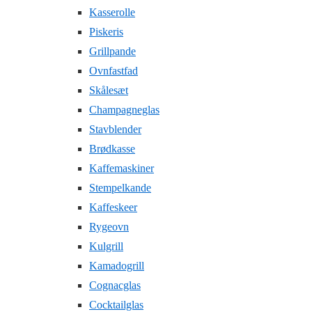
Kasserolle
Piskeris
Grillpande
Ovnfastfad
Skålesæt
Champagneglas
Stavblender
Brødkasse
Kaffemaskiner
Stempelkande
Kaffeskeer
Rygeovn
Kulgrill
Kamadogrill
Cognacglas
Cocktailglas