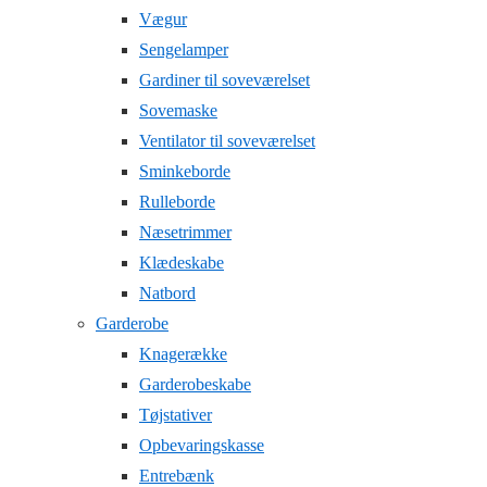
Vægur
Sengelamper
Gardiner til soveværelset
Sovemaske
Ventilator til soveværelset
Sminkeborde
Rulleborde
Næsetrimmer
Klædeskabe
Natbord
Garderobe
Knagerække
Garderobeskabe
Tøjstativer
Opbevaringskasse
Entrebænk