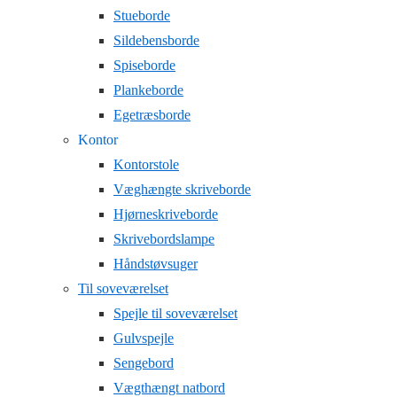
Stueborde
Sildebensborde
Spiseborde
Plankeborde
Egetræsborde
Kontor
Kontorstole
Væghængte skriveborde
Hjørneskriveborde
Skrivebordslampe
Håndstøvsuger
Til soveværelset
Spejle til soveværelset
Gulvspejle
Sengebord
Vægthængt natbord