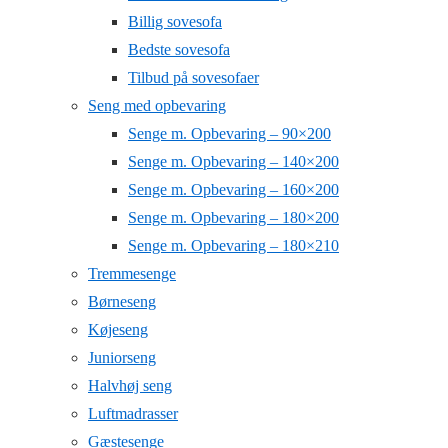
Billig sovesofa
Bedste sovesofa
Tilbud på sovesofaer
Seng med opbevaring
Senge m. Opbevaring – 90×200
Senge m. Opbevaring – 140×200
Senge m. Opbevaring – 160×200
Senge m. Opbevaring – 180×200
Senge m. Opbevaring – 180×210
Tremmesenge
Børneseng
Køjeseng
Juniorseng
Halvhøj seng
Luftmadrasser
Gæstesenge