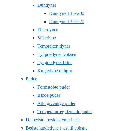
Dundyner
Dundyne 135×200
Dundyne 135×220
Fiberdyner
Silkedyne
Temprakon dyner
Tyngdedyner voksen
Tyngdedyner børn
Kugledyne til børn
Puder
Formstøbte puder
Bløde puder
Allergivenlige puder
Temperaturregulerende puder
De bedste moskusdyner i test
Bedste kugledyne i test til voksne