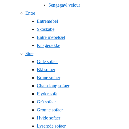
Sengegavl velour
Entre
Entremøbel
Skoskabe
Entre møbelsæt
Knagerække
Stue
Gule sofaer
Blå sofaer
Brune sofaer
Chaiselong sofaer
Flyder sofa
Grå sofaer
Grønne sofaer
Hvide sofaer
Lyserøde sofaer