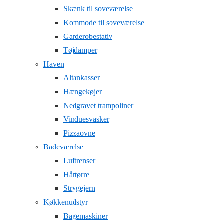
Skænk til soveværelse
Kommode til soveværelse
Garderobestativ
Tøjdamper
Haven
Altankasser
Hængekøjer
Nedgravet trampoliner
Vinduesvasker
Pizzaovne
Badeværelse
Luftrenser
Hårtørre
Strygejern
Køkkenudstyr
Bagemaskiner