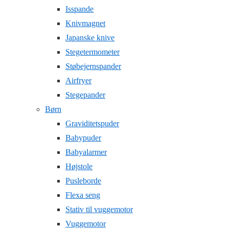
Isspande
Knivmagnet
Japanske knive
Stegetermometer
Støbejernspander
Airfryer
Stegepander
Børn
Graviditetspuder
Babypuder
Babyalarmer
Højstole
Pusleborde
Flexa seng
Stativ til vuggemotor
Vuggemotor