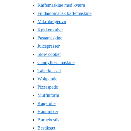
Kaffemaskine med kværn
Fuldautomatisk kaffemaskine
Mikrobølgeovn
Køkkenknive
Pastamaskine
Juicepresser
Slow cooker
Candyfloss maskine
Tallerkensæt
Wokpande
Pizzaspade
Muffinform
Kagerulle
Håndmixer
Børnebestik
Bestiksæt