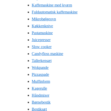
Kaffemaskine med kværn
Fuldautomatisk kaffemaskine
Mikrobølgeovn
Køkkenknive
Pastamaskine
Juicepresser
Slow cooker
Candyfloss maskine
Tallerkensæt
Wokpande
Pizzaspade
Muffinform
Kagerulle
Håndmixer
Børnebestik
Bestiksæt