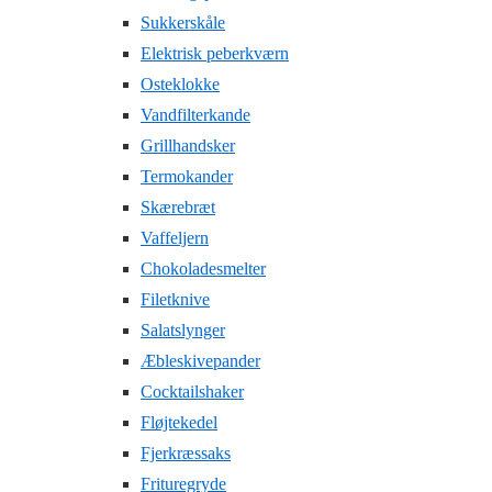
Sukkerskåle
Elektrisk peberkværn
Osteklokke
Vandfilterkande
Grillhandsker
Termokander
Skærebræt
Vaffeljern
Chokoladesmelter
Filetknive
Salatslynger
Æbleskivepander
Cocktailshaker
Fløjtekedel
Fjerkræssaks
Frituregryde