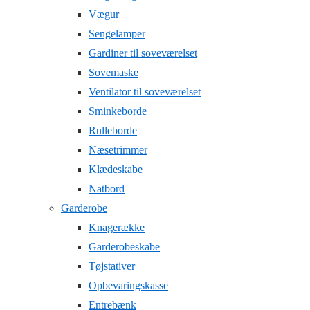
Vægur
Sengelamper
Gardiner til soveværelset
Sovemaske
Ventilator til soveværelset
Sminkeborde
Rulleborde
Næsetrimmer
Klædeskabe
Natbord
Garderobe
Knagerække
Garderobeskabe
Tøjstativer
Opbevaringskasse
Entrebænk