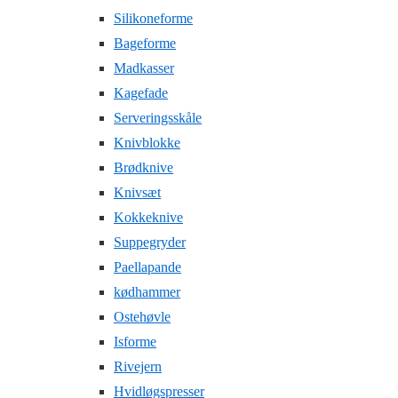
Silikoneforme
Bageforme
Madkasser
Kagefade
Serveringsskåle
Knivblokke
Brødknive
Knivsæt
Kokkeknive
Suppegryder
Paellapande
kødhammer
Ostehøvle
Isforme
Rivejern
Hvidløgspresser