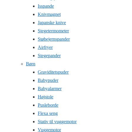
Isspande
Knivmagnet
Japanske knive
Stegetermometer
Støbejernspander
Airfryer
Stegepander
Børn
Graviditetspuder
Babypuder
Babyalarmer
Højstole
Pusleborde
Flexa seng
Stativ til vuggemotor
Vuggemotor