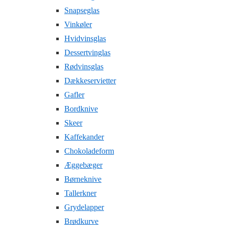
Snapseglas
Vinkøler
Hvidvinsglas
Dessertvinglas
Rødvinsglas
Dækkeservietter
Gafler
Bordknive
Skeer
Kaffekander
Chokoladeform
Æggebæger
Børneknive
Tallerkner
Grydelapper
Brødkurve