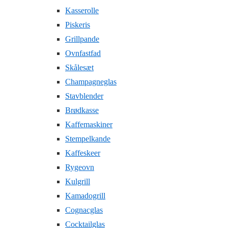
Kasserolle
Piskeris
Grillpande
Ovnfastfad
Skålesæt
Champagneglas
Stavblender
Brødkasse
Kaffemaskiner
Stempelkande
Kaffeskeer
Rygeovn
Kulgrill
Kamadogrill
Cognacglas
Cocktailglas