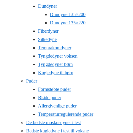
Dundyner
Dundyne 135×200
Dundyne 135×220
Fiberdyner
Silkedyne
Temprakon dyner
Tyngdedyner voksen
Tyngdedyner børn
Kugledyne til børn
Puder
Formstøbte puder
Bløde puder
Allergivenlige puder
Temperaturregulerende puder
De bedste moskusdyner i test
Bedste kugledyne i test til voksne