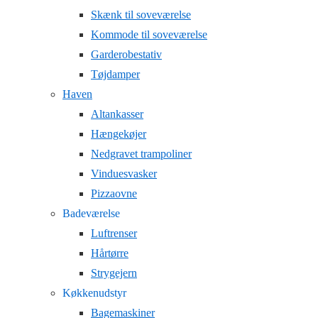
Skænk til soveværelse
Kommode til soveværelse
Garderobestativ
Tøjdamper
Haven
Altankasser
Hængekøjer
Nedgravet trampoliner
Vinduesvasker
Pizzaovne
Badeværelse
Luftrenser
Hårtørre
Strygejern
Køkkenudstyr
Bagemaskiner