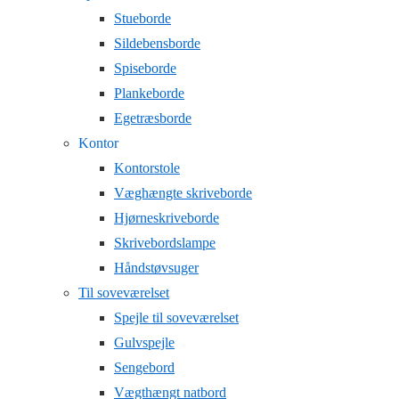
Stueborde
Sildebensborde
Spiseborde
Plankeborde
Egetræsborde
Kontor
Kontorstole
Væghængte skriveborde
Hjørneskriveborde
Skrivebordslampe
Håndstøvsuger
Til soveværelset
Spejle til soveværelset
Gulvspejle
Sengebord
Vægthængt natbord