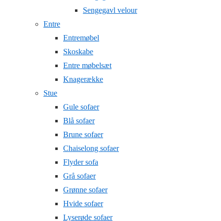
Sengegavl velour
Entre
Entremøbel
Skoskabe
Entre møbelsæt
Knagerække
Stue
Gule sofaer
Blå sofaer
Brune sofaer
Chaiselong sofaer
Flyder sofa
Grå sofaer
Grønne sofaer
Hvide sofaer
Lyserøde sofaer