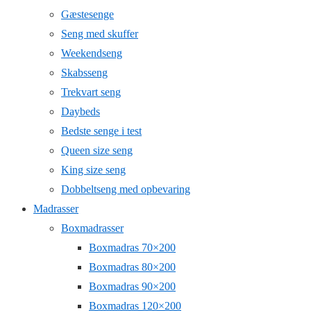
Gæstesenge
Seng med skuffer
Weekendseng
Skabsseng
Trekvart seng
Daybeds
Bedste senge i test
Queen size seng
King size seng
Dobbeltseng med opbevaring
Madrasser
Boxmadrasser
Boxmadras 70×200
Boxmadras 80×200
Boxmadras 90×200
Boxmadras 120×200