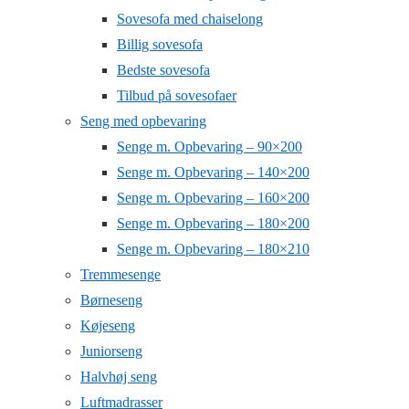
Sovesofa med chaiselong
Billig sovesofa
Bedste sovesofa
Tilbud på sovesofaer
Seng med opbevaring
Senge m. Opbevaring – 90×200
Senge m. Opbevaring – 140×200
Senge m. Opbevaring – 160×200
Senge m. Opbevaring – 180×200
Senge m. Opbevaring – 180×210
Tremmesenge
Børneseng
Køjeseng
Juniorseng
Halvhøj seng
Luftmadrasser