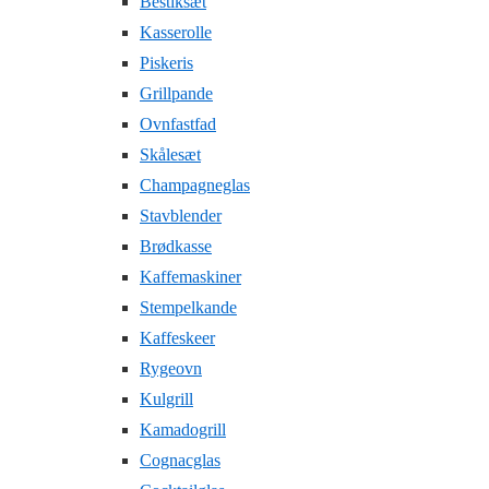
Bestiksæt
Kasserolle
Piskeris
Grillpande
Ovnfastfad
Skålesæt
Champagneglas
Stavblender
Brødkasse
Kaffemaskiner
Stempelkande
Kaffeskeer
Rygeovn
Kulgrill
Kamadogrill
Cognacglas