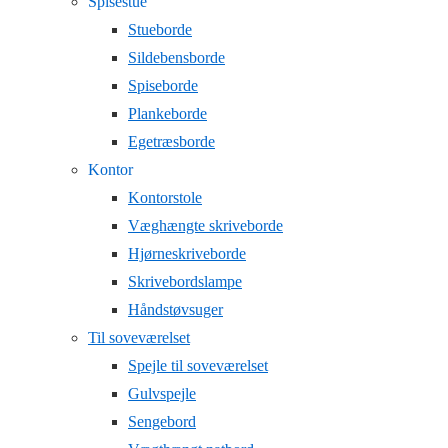
Spisestue
Stueborde
Sildebensborde
Spiseborde
Plankeborde
Egetræsborde
Kontor
Kontorstole
Væghængte skriveborde
Hjørneskriveborde
Skrivebordslampe
Håndstøvsuger
Til soveværelset
Spejle til soveværelset
Gulvspejle
Sengebord