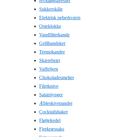
Hvidløgspresser
Sukkerskåle
Elektrisk peberkværn
Osteklokke
Vandfilterkande
Grillhandsker
Termokander
Skærebræt
Vaffeljern
Chokoladesmelter
Filetknive
Salatslynger
Æbleskivepander
Cocktailshaker
Fløjtekedel
Fjerkræssaks