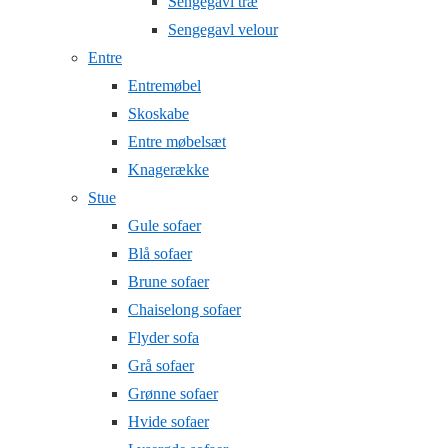
Sengegavl træ
Sengegavl velour
Entre
Entremøbel
Skoskabe
Entre møbelsæt
Knagerække
Stue
Gule sofaer
Blå sofaer
Brune sofaer
Chaiselong sofaer
Flyder sofa
Grå sofaer
Grønne sofaer
Hvide sofaer