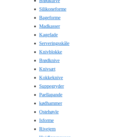
Brødkurve
Silikoneforme
Bageforme
Madkasser
Kagefade
Serveringsskåle
Knivblokke
Brødknive
Knivsæt
Kokkeknive
Suppegryder
Paellapande
kødhammer
Ostehøvle
Isforme
Rivejern