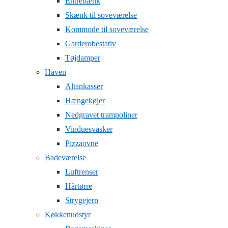
Entrebænk
Skænk til soveværelse
Kommode til soveværelse
Garderobestativ
Tøjdamper
Haven
Altankasser
Hængekøjer
Nedgravet trampoliner
Vinduesvasker
Pizzaovne
Badeværelse
Luftrenser
Hårtørre
Strygejern
Køkkenudstyr