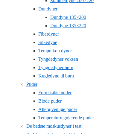
Sommerdyne 200×220
Dundyner
Dundyne 135×200
Dundyne 135×220
Fiberdyner
Silkedyne
Temprakon dyner
Tyngdedyner voksen
Tyngdedyner børn
Kugledyne til børn
Puder
Formstøbte puder
Bløde puder
Allergivenlige puder
Temperaturregulerende puder
De bedste moskusdyner i test