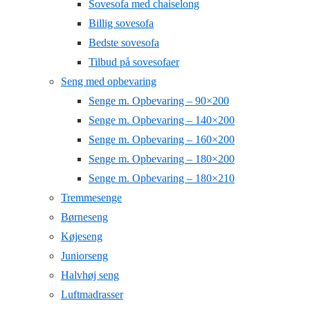
Sovesofa med chaiselong
Billig sovesofa
Bedste sovesofa
Tilbud på sovesofaer
Seng med opbevaring
Senge m. Opbevaring – 90×200
Senge m. Opbevaring – 140×200
Senge m. Opbevaring – 160×200
Senge m. Opbevaring – 180×200
Senge m. Opbevaring – 180×210
Tremmesenge
Børneseng
Køjeseng
Juniorseng
Halvhøj seng
Luftmadrasser