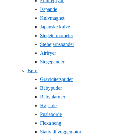
Frituregryde
Isspande
Knivmagnet
Japanske knive
Stegetermometer
Støbejernspander
Airfryer
Stegepander
Børn
Graviditetspuder
Babypuder
Babyalarmer
Højstole
Pusleborde
Flexa seng
Stativ til vuggemotor