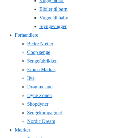
Vuggemotor
Elbiler til børn
Vugge til baby
Slyngevugger
Forhandlere
Bedre Nætter
Coop senge
Sengefabrikken
Emma Madras
Ilva
Drømmeland
Dyne Zonen
Shopdyner
Sengekompagniet
Nordic Dream
Mærker