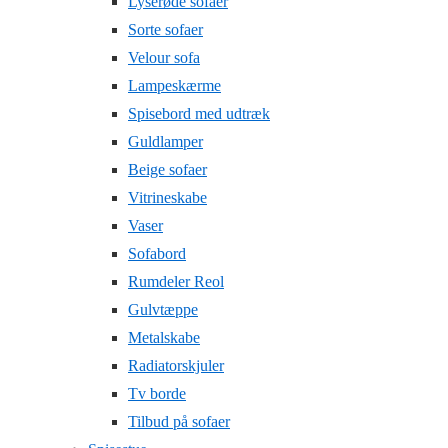
Lyserøde sofaer
Sorte sofaer
Velour sofa
Lampeskærme
Spisebord med udtræk
Guldlamper
Beige sofaer
Vitrineskabe
Vaser
Sofabord
Rumdeler Reol
Gulvtæppe
Metalskabe
Radiatorskjuler
Tv borde
Tilbud på sofaer