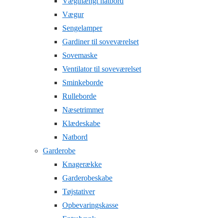
Vægthængt natbord
Vægur
Sengelamper
Gardiner til soveværelset
Sovemaske
Ventilator til soveværelset
Sminkeborde
Rulleborde
Næsetrimmer
Klædeskabe
Natbord
Garderobe
Knagerække
Garderobeskabe
Tøjstativer
Opbevaringskasse