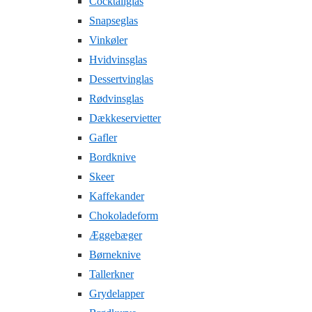
Cocktailglas
Snapseglas
Vinkøler
Hvidvinsglas
Dessertvinglas
Rødvinsglas
Dækkeservietter
Gafler
Bordknive
Skeer
Kaffekander
Chokoladeform
Æggebæger
Børneknive
Tallerkner
Grydelapper