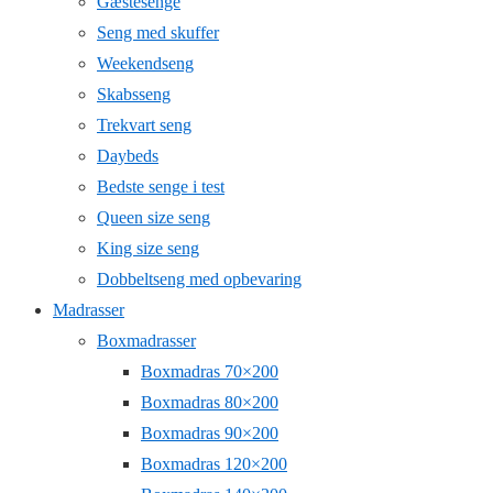
Gæstesenge
Seng med skuffer
Weekendseng
Skabsseng
Trekvart seng
Daybeds
Bedste senge i test
Queen size seng
King size seng
Dobbeltseng med opbevaring
Madrasser
Boxmadrasser
Boxmadras 70×200
Boxmadras 80×200
Boxmadras 90×200
Boxmadras 120×200