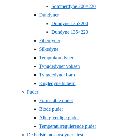
Sommerdyne 200×220
Dundyner
Dundyne 135×200
Dundyne 135×220
Fiberdyner
Silkedyne
Temprakon dyner
Tyngdedyner voksen
Tyngdedyner børn
Kugledyne til børn
Puder
Formstøbte puder
Bløde puder
Allergivenlige puder
Temperaturregulerende puder
De bedste moskusdyner i test