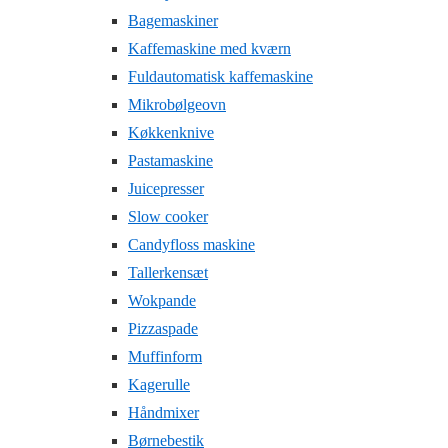
Bagemaskiner
Kaffemaskine med kværn
Fuldautomatisk kaffemaskine
Mikrobølgeovn
Køkkenknive
Pastamaskine
Juicepresser
Slow cooker
Candyfloss maskine
Tallerkensæt
Wokpande
Pizzaspade
Muffinform
Kagerulle
Håndmixer
Børnebestik