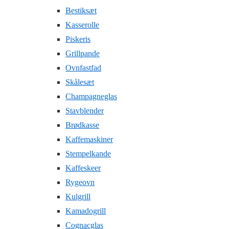
Bestiksæt
Kasserolle
Piskeris
Grillpande
Ovnfastfad
Skålesæt
Champagneglas
Stavblender
Brødkasse
Kaffemaskiner
Stempelkande
Kaffeskeer
Rygeovn
Kulgrill
Kamadogrill
Cognacglas