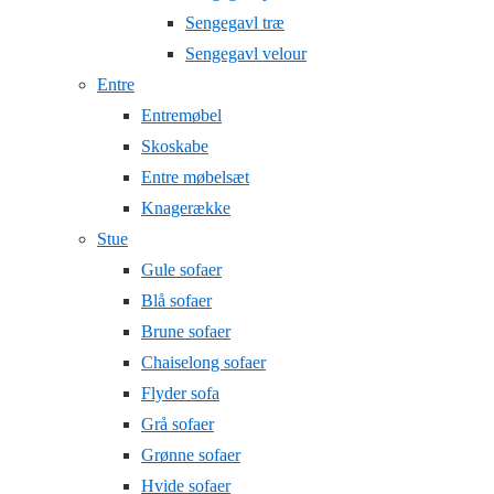
Sengegavl træ
Sengegavl velour
Entre
Entremøbel
Skoskabe
Entre møbelsæt
Knagerække
Stue
Gule sofaer
Blå sofaer
Brune sofaer
Chaiselong sofaer
Flyder sofa
Grå sofaer
Grønne sofaer
Hvide sofaer