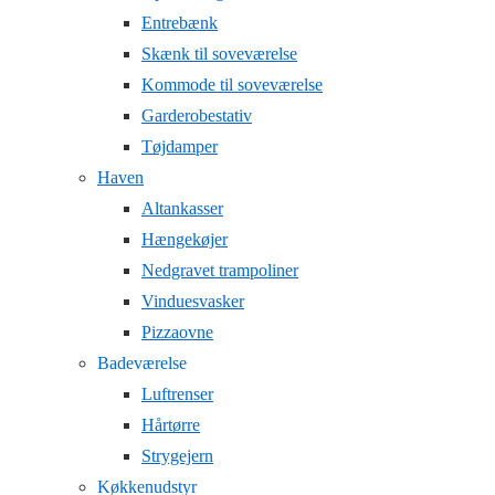
Entrebænk
Skænk til soveværelse
Kommode til soveværelse
Garderobestativ
Tøjdamper
Haven
Altankasser
Hængekøjer
Nedgravet trampoliner
Vinduesvasker
Pizzaovne
Badeværelse
Luftrenser
Hårtørre
Strygejern
Køkkenudstyr