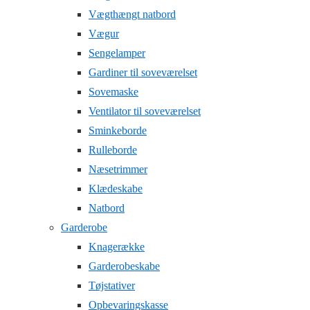
Vægthængt natbord
Vægur
Sengelamper
Gardiner til soveværelset
Sovemaske
Ventilator til soveværelset
Sminkeborde
Rulleborde
Næsetrimmer
Klædeskabe
Natbord
Garderobe
Knagerække
Garderobeskabe
Tøjstativer
Opbevaringskasse