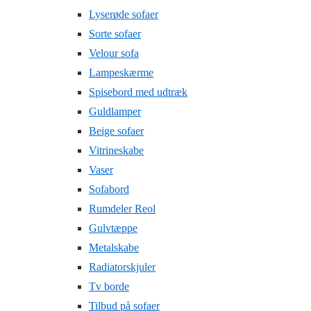
Lyserøde sofaer
Sorte sofaer
Velour sofa
Lampeskærme
Spisebord med udtræk
Guldlamper
Beige sofaer
Vitrineskabe
Vaser
Sofabord
Rumdeler Reol
Gulvtæppe
Metalskabe
Radiatorskjuler
Tv borde
Tilbud på sofaer