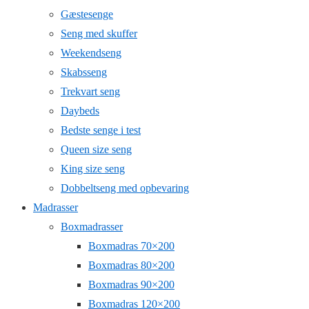
Gæstesenge
Seng med skuffer
Weekendseng
Skabsseng
Trekvart seng
Daybeds
Bedste senge i test
Queen size seng
King size seng
Dobbeltseng med opbevaring
Madrasser
Boxmadrasser
Boxmadras 70×200
Boxmadras 80×200
Boxmadras 90×200
Boxmadras 120×200