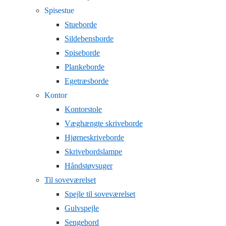
Spisestue
Stueborde
Sildebensborde
Spiseborde
Plankeborde
Egetræsborde
Kontor
Kontorstole
Væghængte skriveborde
Hjørneskriveborde
Skrivebordslampe
Håndstøvsuger
Til soveværelset
Spejle til soveværelset
Gulvspejle
Sengebord