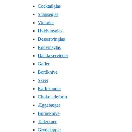
Cocktailglas
Snapseglas
Vinkøler
Hvidvinsglas
Dessertvinglas
Rødvinsglas
Dækkeservietter
Gafler
Bordknive
Skeer
Kaffekander
Chokoladeform
Æggebæger
Børneknive
Tallerkner
Grydelapper