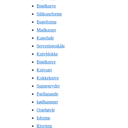
Brødkurve
Silikoneforme
Bageforme
Madkasser
Kagefade
Serveringsskåle
Knivblokke
Brødknive
Knivsæt
Kokkeknive
Suppegryder
Paellapande
kødhammer
Ostehøvle
Isforme
Rivejern