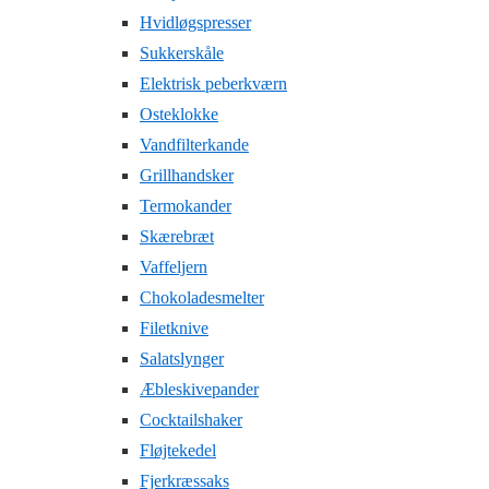
Hvidløgspresser
Sukkerskåle
Elektrisk peberkværn
Osteklokke
Vandfilterkande
Grillhandsker
Termokander
Skærebræt
Vaffeljern
Chokoladesmelter
Filetknive
Salatslynger
Æbleskivepander
Cocktailshaker
Fløjtekedel
Fjerkræssaks