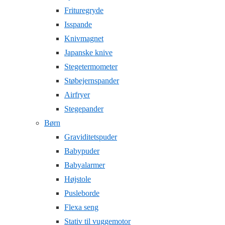
Frituregryde
Isspande
Knivmagnet
Japanske knive
Stegetermometer
Støbejernspander
Airfryer
Stegepander
Børn
Graviditetspuder
Babypuder
Babyalarmer
Højstole
Pusleborde
Flexa seng
Stativ til vuggemotor