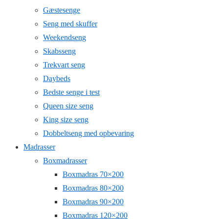
Gæstesenge
Seng med skuffer
Weekendseng
Skabsseng
Trekvart seng
Daybeds
Bedste senge i test
Queen size seng
King size seng
Dobbeltseng med opbevaring
Madrasser
Boxmadrasser
Boxmadras 70×200
Boxmadras 80×200
Boxmadras 90×200
Boxmadras 120×200