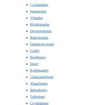
Cocktailglas
Snapseglas
Vinkøler
Hvidvinsglas
Dessertvinglas
Rødvinsglas
Dækkeservietter
Gafler
Bordknive
Skeer
Kaffekander
Chokoladeform
Æggebæger
Børneknive
Tallerkner
Grydelapper