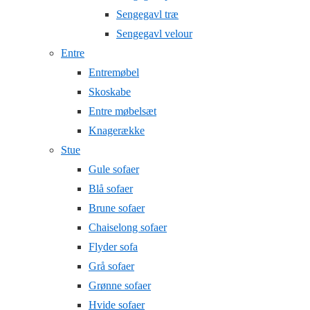
Sengegavl træ
Sengegavl velour
Entre
Entremøbel
Skoskabe
Entre møbelsæt
Knagerække
Stue
Gule sofaer
Blå sofaer
Brune sofaer
Chaiselong sofaer
Flyder sofa
Grå sofaer
Grønne sofaer
Hvide sofaer