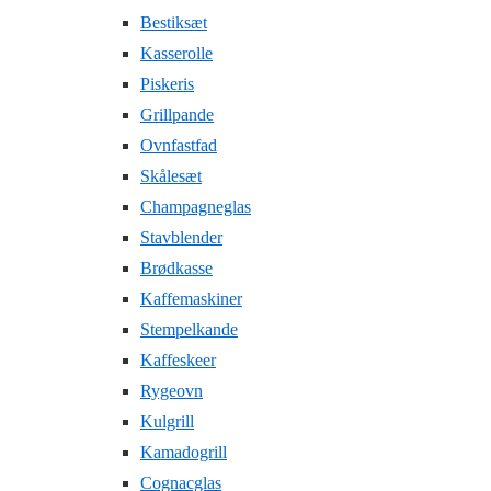
Bestiksæt
Kasserolle
Piskeris
Grillpande
Ovnfastfad
Skålesæt
Champagneglas
Stavblender
Brødkasse
Kaffemaskiner
Stempelkande
Kaffeskeer
Rygeovn
Kulgrill
Kamadogrill
Cognacglas