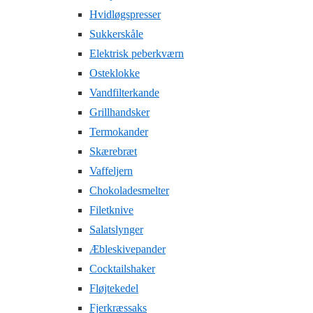
Hvidløgspresser
Sukkerskåle
Elektrisk peberkværn
Osteklokke
Vandfilterkande
Grillhandsker
Termokander
Skærebræt
Vaffeljern
Chokoladesmelter
Filetknive
Salatslynger
Æbleskivepander
Cocktailshaker
Fløjtekedel
Fjerkræssaks