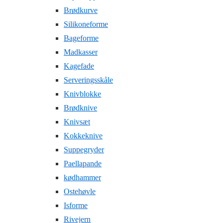
Brødkurve
Silikoneforme
Bageforme
Madkasser
Kagefade
Serveringsskåle
Knivblokke
Brødknive
Knivsæt
Kokkeknive
Suppegryder
Paellapande
kødhammer
Ostehøvle
Isforme
Rivejern