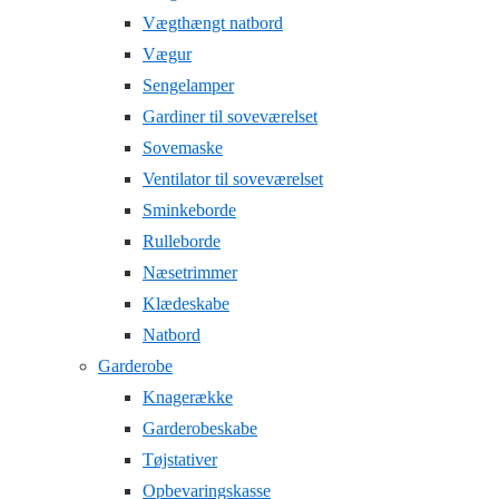
Vægthængt natbord
Vægur
Sengelamper
Gardiner til soveværelset
Sovemaske
Ventilator til soveværelset
Sminkeborde
Rulleborde
Næsetrimmer
Klædeskabe
Natbord
Garderobe
Knagerække
Garderobeskabe
Tøjstativer
Opbevaringskasse