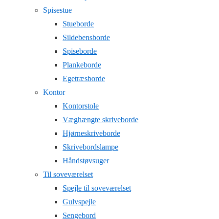
Spisestue
Stueborde
Sildebensborde
Spiseborde
Plankeborde
Egetræsborde
Kontor
Kontorstole
Væghængte skriveborde
Hjørneskriveborde
Skrivebordslampe
Håndstøvsuger
Til soveværelset
Spejle til soveværelset
Gulvspejle
Sengebord