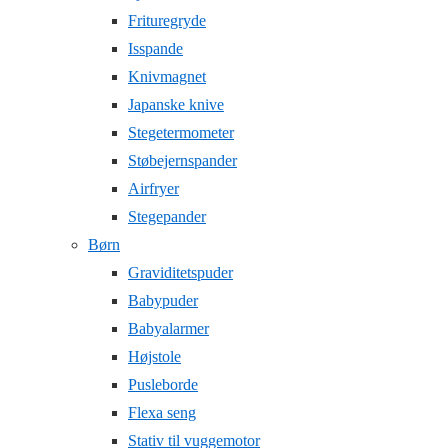
Frituregryde
Isspande
Knivmagnet
Japanske knive
Stegetermometer
Støbejernspander
Airfryer
Stegepander
Børn
Graviditetspuder
Babypuder
Babyalarmer
Højstole
Pusleborde
Flexa seng
Stativ til vuggemotor