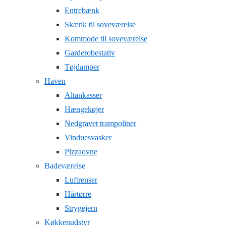
Entrebænk
Skænk til soveværelse
Kommode til soveværelse
Garderobestativ
Tøjdamper
Haven
Altankasser
Hængekøjer
Nedgravet trampoliner
Vinduesvasker
Pizzaovne
Badeværelse
Luftrenser
Hårtørre
Strygejern
Køkkenudstyr