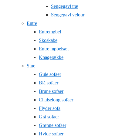
Sengegavl træ
Sengegavl velour
Entre
Entremøbel
Skoskabe
Entre møbelsæt
Knagerække
Stue
Gule sofaer
Blå sofaer
Brune sofaer
Chaiselong sofaer
Flyder sofa
Grå sofaer
Grønne sofaer
Hvide sofaer