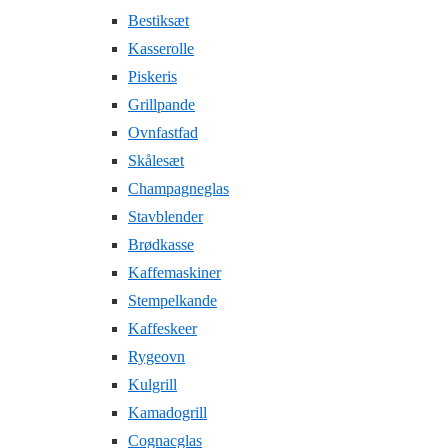
Bestiksæt
Kasserolle
Piskeris
Grillpande
Ovnfastfad
Skålesæt
Champagneglas
Stavblender
Brødkasse
Kaffemaskiner
Stempelkande
Kaffeskeer
Rygeovn
Kulgrill
Kamadogrill
Cognacglas