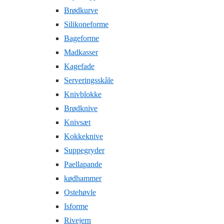
Brødkurve
Silikoneforme
Bageforme
Madkasser
Kagefade
Serveringsskåle
Knivblokke
Brødknive
Knivsæt
Kokkeknive
Suppegryder
Paellapande
kødhammer
Ostehøvle
Isforme
Rivejern