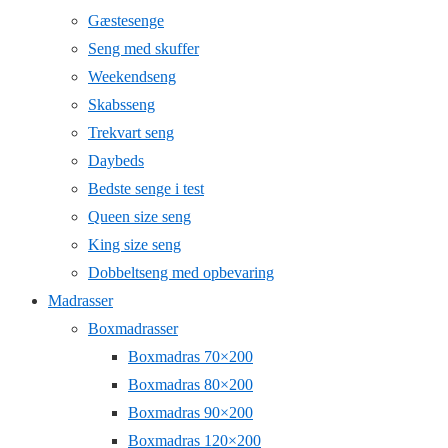
Gæstesenge
Seng med skuffer
Weekendseng
Skabsseng
Trekvart seng
Daybeds
Bedste senge i test
Queen size seng
King size seng
Dobbeltseng med opbevaring
Madrasser
Boxmadrasser
Boxmadras 70×200
Boxmadras 80×200
Boxmadras 90×200
Boxmadras 120×200