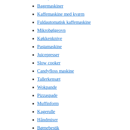
Bagemaskiner
Kaffemaskine med kværn
Fuldautomatisk kaffemaskine
Mikrobølgeovn
Køkkenknive
Pastamaskine
Juicepresser
Slow cooker
Candyfloss maskine
Tallerkensæt
Wokpande
Pizzaspade
Muffinform
Kagerulle
Håndmixer
Børnebestik