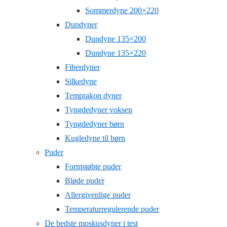
Sommerdyne 200×220
Dundyner
Dundyne 135×200
Dundyne 135×220
Fiberdyner
Silkedyne
Temprakon dyner
Tyngdedyner voksen
Tyngdedyner børn
Kugledyne til børn
Puder
Formstøbte puder
Bløde puder
Allergivenlige puder
Temperaturregulerende puder
De bedste moskusdyner i test