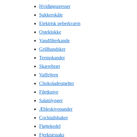
Hvidløgspresser
Sukkerskåle
Elektrisk peberkværn
Osteklokke
Vandfilterkande
Grillhandsker
Termokander
Skærebræt
Vaffeljern
Chokoladesmelter
Filetknive
Salatslynger
Æbleskivepander
Cocktailshaker
Fløjtekedel
Fjerkræssaks