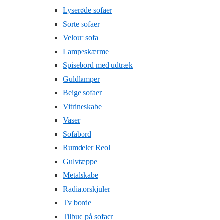
Lyserøde sofaer
Sorte sofaer
Velour sofa
Lampeskærme
Spisebord med udtræk
Guldlamper
Beige sofaer
Vitrineskabe
Vaser
Sofabord
Rumdeler Reol
Gulvtæppe
Metalskabe
Radiatorskjuler
Tv borde
Tilbud på sofaer