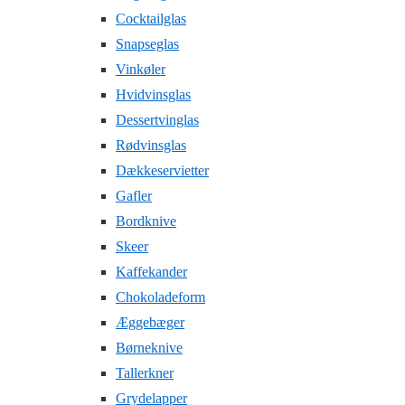
Cocktailglas
Snapseglas
Vinkøler
Hvidvinsglas
Dessertvinglas
Rødvinsglas
Dækkeservietter
Gafler
Bordknive
Skeer
Kaffekander
Chokoladeform
Æggebæger
Børneknive
Tallerkner
Grydelapper