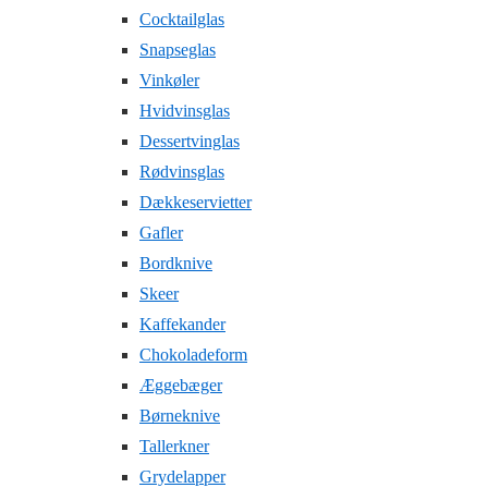
Cocktailglas
Snapseglas
Vinkøler
Hvidvinsglas
Dessertvinglas
Rødvinsglas
Dækkeservietter
Gafler
Bordknive
Skeer
Kaffekander
Chokoladeform
Æggebæger
Børneknive
Tallerkner
Grydelapper