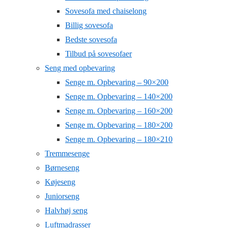
Sovesofa med chaiselong
Billig sovesofa
Bedste sovesofa
Tilbud på sovesofaer
Seng med opbevaring
Senge m. Opbevaring – 90×200
Senge m. Opbevaring – 140×200
Senge m. Opbevaring – 160×200
Senge m. Opbevaring – 180×200
Senge m. Opbevaring – 180×210
Tremmesenge
Børneseng
Køjeseng
Juniorseng
Halvhøj seng
Luftmadrasser