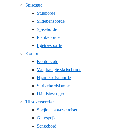
Spisestue
Stueborde
Sildebensborde
Spiseborde
Plankeborde
Egetræsborde
Kontor
Kontorstole
Væghængte skriveborde
Hjørneskriveborde
Skrivebordslampe
Håndstøvsuger
Til soveværelset
Spejle til soveværelset
Gulvspejle
Sengebord