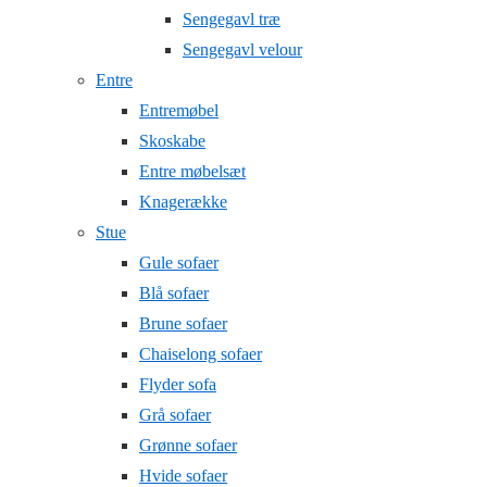
Sengegavl træ
Sengegavl velour
Entre
Entremøbel
Skoskabe
Entre møbelsæt
Knagerække
Stue
Gule sofaer
Blå sofaer
Brune sofaer
Chaiselong sofaer
Flyder sofa
Grå sofaer
Grønne sofaer
Hvide sofaer