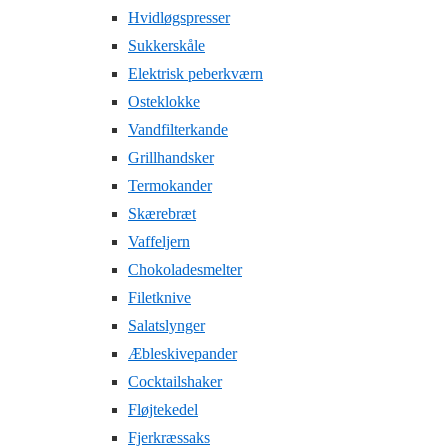
Hvidløgspresser
Sukkerskåle
Elektrisk peberkværn
Osteklokke
Vandfilterkande
Grillhandsker
Termokander
Skærebræt
Vaffeljern
Chokoladesmelter
Filetknive
Salatslynger
Æbleskivepander
Cocktailshaker
Fløjtekedel
Fjerkræssaks