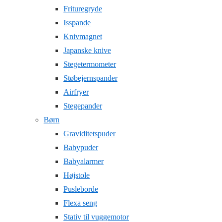
Frituregryde
Isspande
Knivmagnet
Japanske knive
Stegetermometer
Støbejernspander
Airfryer
Stegepander
Børn
Graviditetspuder
Babypuder
Babyalarmer
Højstole
Pusleborde
Flexa seng
Stativ til vuggemotor