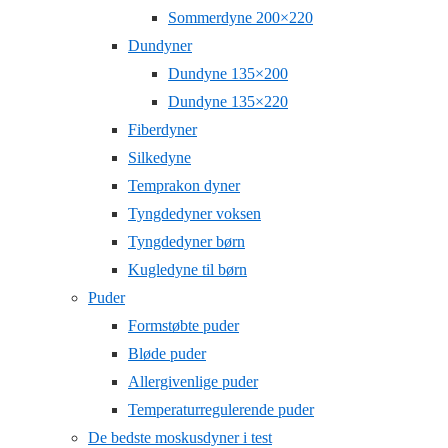
Sommerdyne 200×220
Dundyner
Dundyne 135×200
Dundyne 135×220
Fiberdyner
Silkedyne
Temprakon dyner
Tyngdedyner voksen
Tyngdedyner børn
Kugledyne til børn
Puder
Formstøbte puder
Bløde puder
Allergivenlige puder
Temperaturregulerende puder
De bedste moskusdyner i test