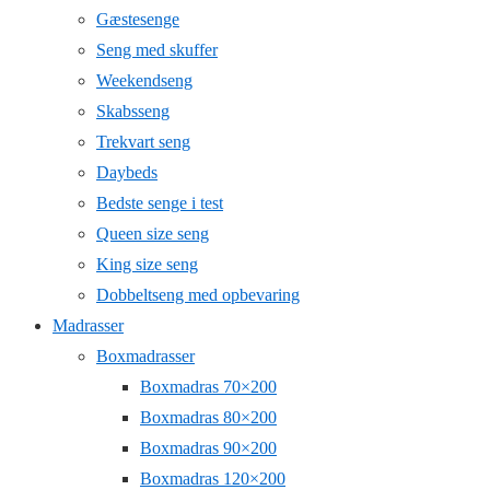
Gæstesenge
Seng med skuffer
Weekendseng
Skabsseng
Trekvart seng
Daybeds
Bedste senge i test
Queen size seng
King size seng
Dobbeltseng med opbevaring
Madrasser
Boxmadrasser
Boxmadras 70×200
Boxmadras 80×200
Boxmadras 90×200
Boxmadras 120×200