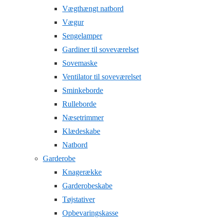
Vægthængt natbord
Vægur
Sengelamper
Gardiner til soveværelset
Sovemaske
Ventilator til soveværelset
Sminkeborde
Rulleborde
Næsetrimmer
Klædeskabe
Natbord
Garderobe
Knagerække
Garderobeskabe
Tøjstativer
Opbevaringskasse