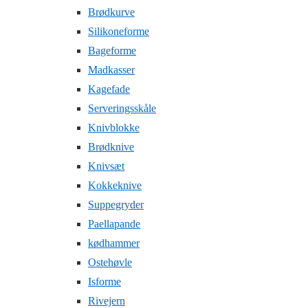
Brødkurve
Silikoneforme
Bageforme
Madkasser
Kagefade
Serveringsskåle
Knivblokke
Brødknive
Knivsæt
Kokkeknive
Suppegryder
Paellapande
kødhammer
Ostehøvle
Isforme
Rivejern