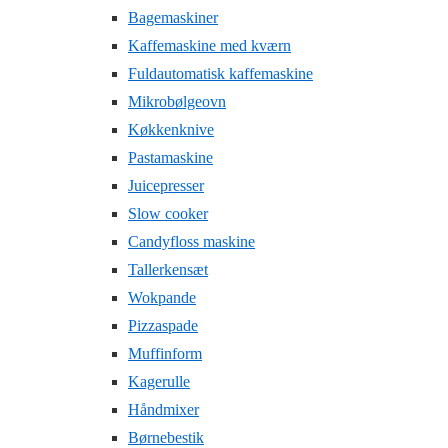
Bagemaskiner
Kaffemaskine med kværn
Fuldautomatisk kaffemaskine
Mikrobølgeovn
Køkkenknive
Pastamaskine
Juicepresser
Slow cooker
Candyfloss maskine
Tallerkensæt
Wokpande
Pizzaspade
Muffinform
Kagerulle
Håndmixer
Børnebestik