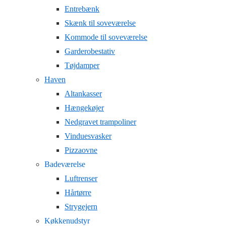
Entrebænk
Skænk til soveværelse
Kommode til soveværelse
Garderobestativ
Tøjdamper
Haven
Altankasser
Hængekøjer
Nedgravet trampoliner
Vinduesvasker
Pizzaovne
Badeværelse
Luftrenser
Hårtørre
Strygejern
Køkkenudstyr