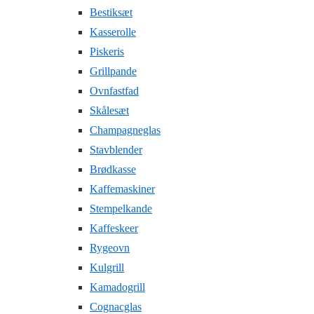
Bestiksæt
Kasserolle
Piskeris
Grillpande
Ovnfastfad
Skålesæt
Champagneglas
Stavblender
Brødkasse
Kaffemaskiner
Stempelkande
Kaffeskeer
Rygeovn
Kulgrill
Kamadogrill
Cognacglas