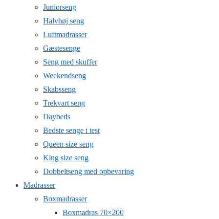
Juniorseng
Halvhøj seng
Luftmadrasser
Gæstesenge
Seng med skuffer
Weekendseng
Skabsseng
Trekvart seng
Daybeds
Bedste senge i test
Queen size seng
King size seng
Dobbeltseng med opbevaring
Madrasser
Boxmadrasser
Boxmadras 70×200