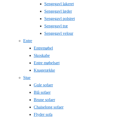
Sengegavl lakeret
Sengegavl læder
Sengegavl polstret
Sengegavl træ
Sengegavl velour
Entre
Entremøbel
Skoskabe
Entre møbelsæt
Knagerække
Stue
Gule sofaer
Blå sofaer
Brune sofaer
Chaiselong sofaer
Flyder sofa