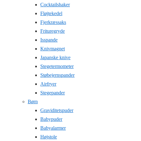
Cocktailshaker
Fløjtekedel
Fjerkræssaks
Frituregryde
Isspande
Knivmagnet
Japanske knive
Stegetermometer
Støbejernspander
Airfryer
Stegepander
Børn
Graviditetspuder
Babypuder
Babyalarmer
Højstole