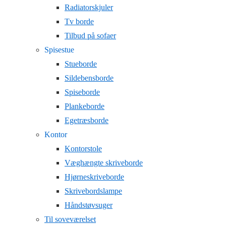
Radiatorskjuler
Tv borde
Tilbud på sofaer
Spisestue
Stueborde
Sildebensborde
Spiseborde
Plankeborde
Egetræsborde
Kontor
Kontorstole
Væghængte skriveborde
Hjørneskriveborde
Skrivebordslampe
Håndstøvsuger
Til soveværelset