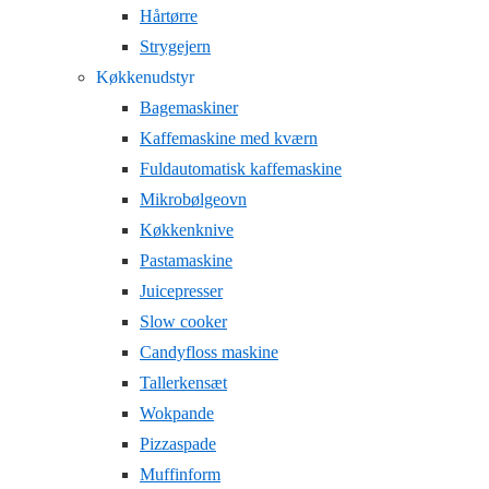
Hårtørre
Strygejern
Køkkenudstyr
Bagemaskiner
Kaffemaskine med kværn
Fuldautomatisk kaffemaskine
Mikrobølgeovn
Køkkenknive
Pastamaskine
Juicepresser
Slow cooker
Candyfloss maskine
Tallerkensæt
Wokpande
Pizzaspade
Muffinform