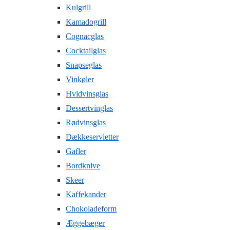
Kulgrill
Kamadogrill
Cognacglas
Cocktailglas
Snapseglas
Vinkøler
Hvidvinsglas
Dessertvinglas
Rødvinsglas
Dækkeservietter
Gafler
Bordknive
Skeer
Kaffekander
Chokoladeform
Æggebæger