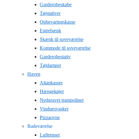
Garderobeskabe
Tøjstativer
Opbevaringskasse
Entrebænk
Skænk til soveværelse
Kommode til soveværelse
Garderobestativ
Tøjdamper
Haven
Altankasser
Hængekøjer
Nedgravet trampoliner
Vinduesvasker
Pizzaovne
Badeværelse
Luftrenser