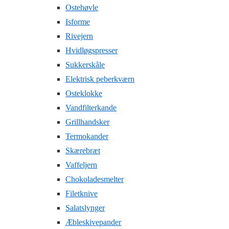
Ostehøvle
Isforme
Rivejern
Hvidløgspresser
Sukkerskåle
Elektrisk peberkværn
Osteklokke
Vandfilterkande
Grillhandsker
Termokander
Skærebræt
Vaffeljern
Chokoladesmelter
Filetknive
Salatslynger
Æbleskivepander