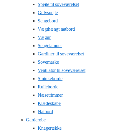
Spejle til soveværelset
Gulvspejle
Sengebord
Vægthængt natbord
Vægur
Sengelamper
Gardiner til soveværelset
Sovemaske
Ventilator til soveværelset
Sminkeborde
Rulleborde
Næsetrimmer
Klædeskabe
Natbord
Garderobe
Knagerække