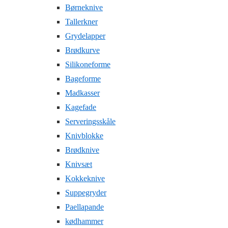
Børneknive
Tallerkner
Grydelapper
Brødkurve
Silikoneforme
Bageforme
Madkasser
Kagefade
Serveringsskåle
Knivblokke
Brødknive
Knivsæt
Kokkeknive
Suppegryder
Paellapande
kødhammer