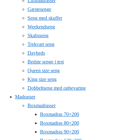
Luftmadrasser
Gæstesenge
Seng med skuffer
Weekendseng
Skabsseng
Trekvart seng
Daybeds
Bedste senge i test
Queen size seng
King size seng
Dobbeltseng med opbevaring
Madrasser
Boxmadrasser
Boxmadras 70×200
Boxmadras 80×200
Boxmadras 90×200