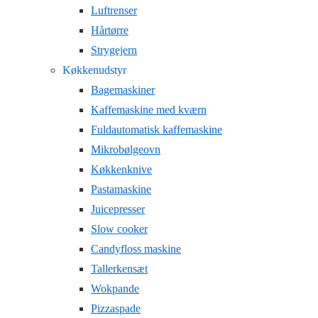
Luftrenser
Hårtørre
Strygejern
Køkkenudstyr
Bagemaskiner
Kaffemaskine med kværn
Fuldautomatisk kaffemaskine
Mikrobølgeovn
Køkkenknive
Pastamaskine
Juicepresser
Slow cooker
Candyfloss maskine
Tallerkensæt
Wokpande
Pizzaspade