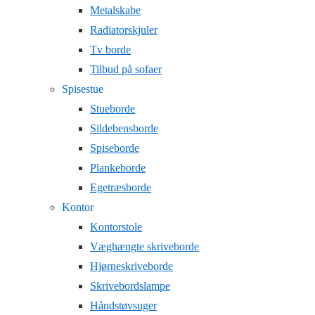
Metalskabe
Radiatorskjuler
Tv borde
Tilbud på sofaer
Spisestue
Stueborde
Sildebensborde
Spiseborde
Plankeborde
Egetræsborde
Kontor
Kontorstole
Væghængte skriveborde
Hjørneskriveborde
Skrivebordslampe
Håndstøvsuger