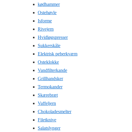
kødhammer
Ostehøvle
Isforme
Rivejern
Hvidløgspresser
Sukkerskåle
Elektrisk peberkværn
Osteklokke
Vandfilterkande
Grillhandsker
Termokander
Skærebræt
Vaffeljern
Chokoladesmelter
Filetknive
Salatslynger