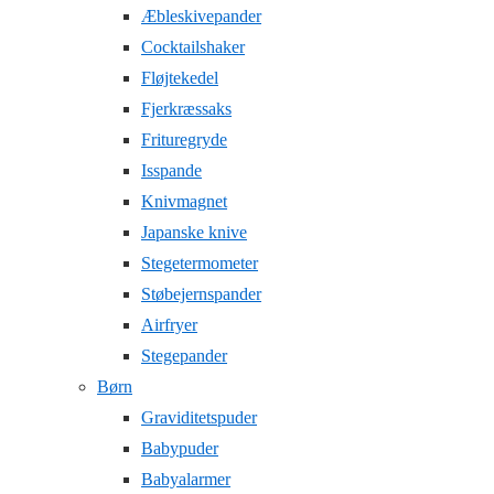
Æbleskivepander
Cocktailshaker
Fløjtekedel
Fjerkræssaks
Frituregryde
Isspande
Knivmagnet
Japanske knive
Stegetermometer
Støbejernspander
Airfryer
Stegepander
Børn
Graviditetspuder
Babypuder
Babyalarmer