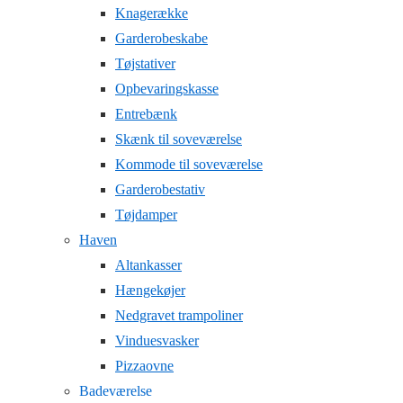
Knagerække
Garderobeskabe
Tøjstativer
Opbevaringskasse
Entrebænk
Skænk til soveværelse
Kommode til soveværelse
Garderobestativ
Tøjdamper
Haven
Altankasser
Hængekøjer
Nedgravet trampoliner
Vinduesvasker
Pizzaovne
Badeværelse