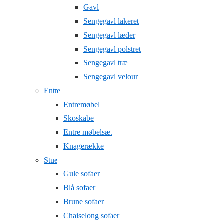
Gavl
Sengegavl lakeret
Sengegavl læder
Sengegavl polstret
Sengegavl træ
Sengegavl velour
Entre
Entremøbel
Skoskabe
Entre møbelsæt
Knagerække
Stue
Gule sofaer
Blå sofaer
Brune sofaer
Chaiselong sofaer