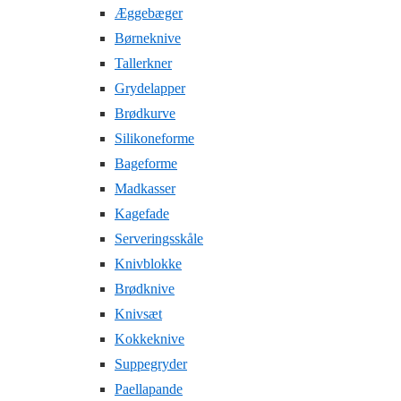
Æggebæger
Børneknive
Tallerkner
Grydelapper
Brødkurve
Silikoneforme
Bageforme
Madkasser
Kagefade
Serveringsskåle
Knivblokke
Brødknive
Knivsæt
Kokkeknive
Suppegryder
Paellapande