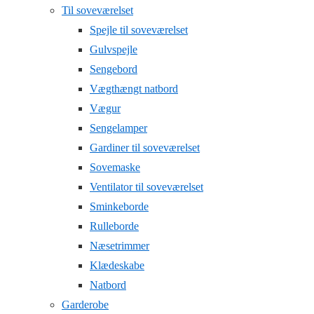
Til soveværelset
Spejle til soveværelset
Gulvspejle
Sengebord
Vægthængt natbord
Vægur
Sengelamper
Gardiner til soveværelset
Sovemaske
Ventilator til soveværelset
Sminkeborde
Rulleborde
Næsetrimmer
Klædeskabe
Natbord
Garderobe