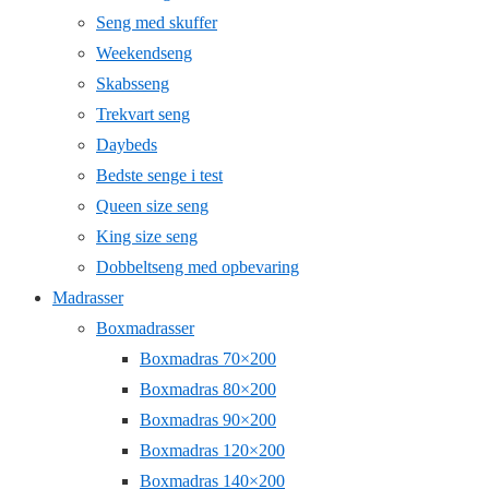
Seng med skuffer
Weekendseng
Skabsseng
Trekvart seng
Daybeds
Bedste senge i test
Queen size seng
King size seng
Dobbeltseng med opbevaring
Madrasser
Boxmadrasser
Boxmadras 70×200
Boxmadras 80×200
Boxmadras 90×200
Boxmadras 120×200
Boxmadras 140×200