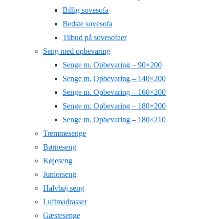
Billig sovesofa
Bedste sovesofa
Tilbud på sovesofaer
Seng med opbevaring
Senge m. Opbevaring – 90×200
Senge m. Opbevaring – 140×200
Senge m. Opbevaring – 160×200
Senge m. Opbevaring – 180×200
Senge m. Opbevaring – 180×210
Tremmesenge
Børneseng
Køjeseng
Juniorseng
Halvhøj seng
Luftmadrasser
Gæstesenge