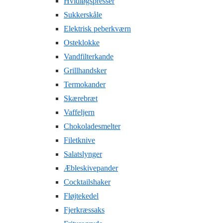
Hvidløgspresser
Sukkerskåle
Elektrisk peberkværn
Osteklokke
Vandfilterkande
Grillhandsker
Termokander
Skærebræt
Vaffeljern
Chokoladesmelter
Filetknive
Salatslynger
Æbleskivepander
Cocktailshaker
Fløjtekedel
Fjerkræssaks