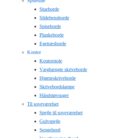
Spisestue
Stueborde
Sildebensborde
Spiseborde
Plankeborde
Egetræsborde
Kontor
Kontorstole
Væghængte skriveborde
Hjørneskriveborde
Skrivebordslampe
Håndstøvsuger
Til soveværelset
Spejle til soveværelset
Gulvspejle
Sengebord