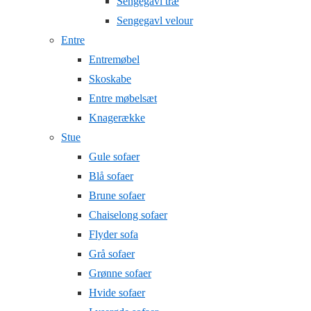
Sengegavl træ
Sengegavl velour
Entre
Entremøbel
Skoskabe
Entre møbelsæt
Knagerække
Stue
Gule sofaer
Blå sofaer
Brune sofaer
Chaiselong sofaer
Flyder sofa
Grå sofaer
Grønne sofaer
Hvide sofaer