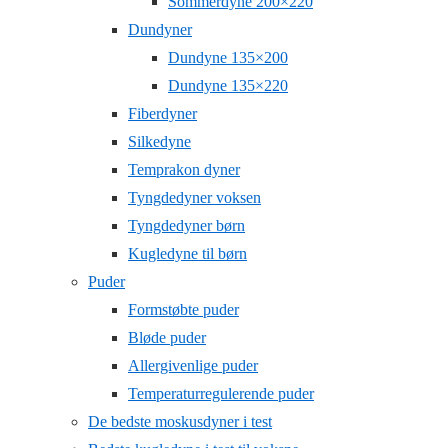
Sommerdyne 200×220
Dundyner
Dundyne 135×200
Dundyne 135×220
Fiberdyner
Silkedyne
Temprakon dyner
Tyngdedyner voksen
Tyngdedyner børn
Kugledyne til børn
Puder
Formstøbte puder
Bløde puder
Allergivenlige puder
Temperaturregulerende puder
De bedste moskusdyner i test