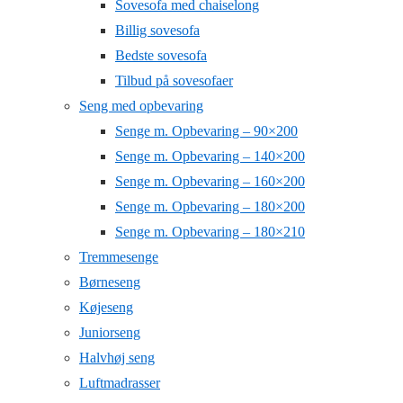
Sovesofa med chaiselong
Billig sovesofa
Bedste sovesofa
Tilbud på sovesofaer
Seng med opbevaring
Senge m. Opbevaring – 90×200
Senge m. Opbevaring – 140×200
Senge m. Opbevaring – 160×200
Senge m. Opbevaring – 180×200
Senge m. Opbevaring – 180×210
Tremmesenge
Børneseng
Køjeseng
Juniorseng
Halvhøj seng
Luftmadrasser