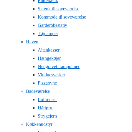
Entrebænk
Skænk til soveværelse
Kommode til soveværelse
Garderobestativ
Tøjdamper
Haven
Altankasser
Hængekøjer
Nedgravet trampoliner
Vinduesvasker
Pizzaovne
Badeværelse
Luftrenser
Hårtørre
Strygejern
Køkkenudstyr