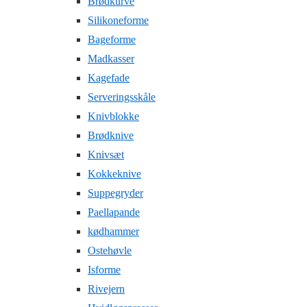
Brødkurve
Silikoneforme
Bageforme
Madkasser
Kagefade
Serveringsskåle
Knivblokke
Brødknive
Knivsæt
Kokkeknive
Suppegryder
Paellapande
kødhammer
Ostehøvle
Isforme
Rivejern