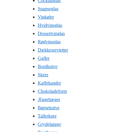
Cocktailglas
Snapseglas
Vinkøler
Hvidvinsglas
Dessertvinglas
Rødvinsglas
Dækkeservietter
Gafler
Bordknive
Skeer
Kaffekander
Chokoladeform
Æggebæger
Børneknive
Tallerkner
Grydelapper