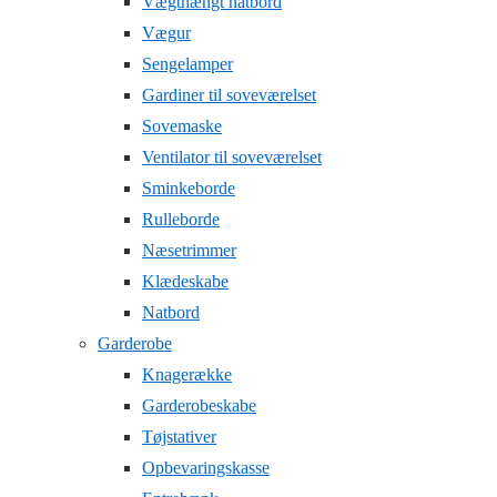
Vægthængt natbord
Vægur
Sengelamper
Gardiner til soveværelset
Sovemaske
Ventilator til soveværelset
Sminkeborde
Rulleborde
Næsetrimmer
Klædeskabe
Natbord
Garderobe
Knagerække
Garderobeskabe
Tøjstativer
Opbevaringskasse