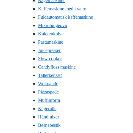
Bagemaskiner
Kaffemaskine med kværn
Fuldautomatisk kaffemaskine
Mikrobølgeovn
Køkkenknive
Pastamaskine
Juicepresser
Slow cooker
Candyfloss maskine
Tallerkensæt
Wokpande
Pizzaspade
Muffinform
Kagerulle
Håndmixer
Børnebestik