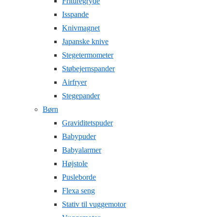
Frituregryde
Isspande
Knivmagnet
Japanske knive
Stegetermometer
Støbejernspander
Airfryer
Stegepander
Børn
Graviditetspuder
Babypuder
Babyalarmer
Højstole
Pusleborde
Flexa seng
Stativ til vuggemotor