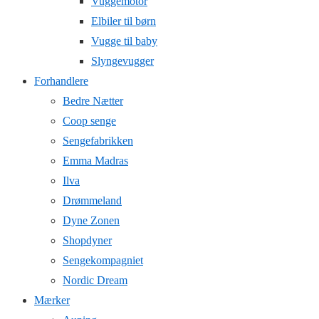
Vuggemotor
Elbiler til børn
Vugge til baby
Slyngevugger
Forhandlere
Bedre Nætter
Coop senge
Sengefabrikken
Emma Madras
Ilva
Drømmeland
Dyne Zonen
Shopdyner
Sengekompagniet
Nordic Dream
Mærker