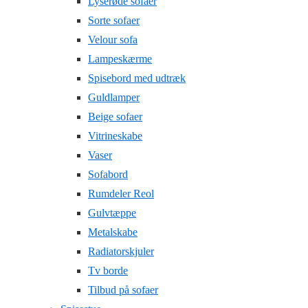
Lyserøde sofaer
Sorte sofaer
Velour sofa
Lampeskærme
Spisebord med udtræk
Guldlamper
Beige sofaer
Vitrineskabe
Vaser
Sofabord
Rumdeler Reol
Gulvtæppe
Metalskabe
Radiatorskjuler
Tv borde
Tilbud på sofaer