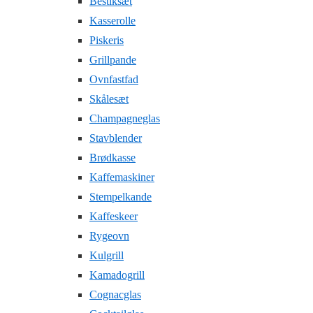
Bestiksæt
Kasserolle
Piskeris
Grillpande
Ovnfastfad
Skålesæt
Champagneglas
Stavblender
Brødkasse
Kaffemaskiner
Stempelkande
Kaffeskeer
Rygeovn
Kulgrill
Kamadogrill
Cognacglas