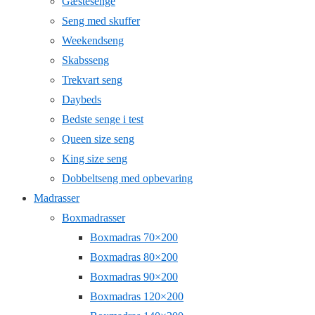
Gæstesenge
Seng med skuffer
Weekendseng
Skabsseng
Trekvart seng
Daybeds
Bedste senge i test
Queen size seng
King size seng
Dobbeltseng med opbevaring
Madrasser
Boxmadrasser
Boxmadras 70×200
Boxmadras 80×200
Boxmadras 90×200
Boxmadras 120×200