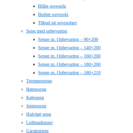
Billig sovesofa
Bedste sovesofa
Tilbud på sovesofaer
Seng med opbevaring
Senge m. Opbevaring – 90×200
Senge m. Opbevaring – 140×200
Senge m. Opbevaring – 160×200
Senge m. Opbevaring – 180×200
Senge m. Opbevaring – 180×210
Tremmesenge
Børneseng
Køjeseng
Juniorseng
Halvhøj seng
Luftmadrasser
Gæstesenge