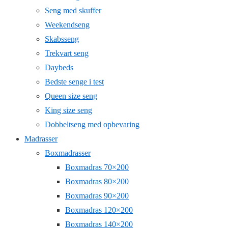
Seng med skuffer
Weekendseng
Skabsseng
Trekvart seng
Daybeds
Bedste senge i test
Queen size seng
King size seng
Dobbeltseng med opbevaring
Madrasser
Boxmadrasser
Boxmadras 70×200
Boxmadras 80×200
Boxmadras 90×200
Boxmadras 120×200
Boxmadras 140×200