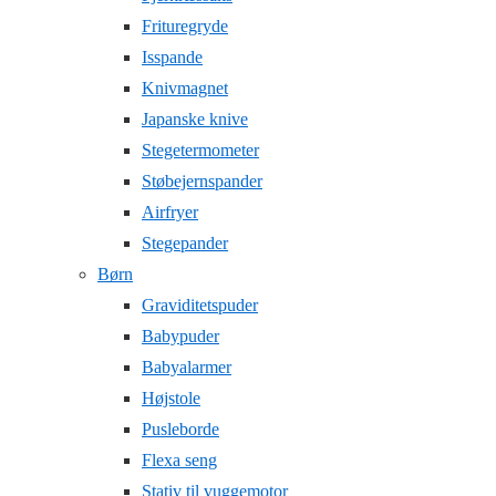
Frituregryde
Isspande
Knivmagnet
Japanske knive
Stegetermometer
Støbejernspander
Airfryer
Stegepander
Børn
Graviditetspuder
Babypuder
Babyalarmer
Højstole
Pusleborde
Flexa seng
Stativ til vuggemotor