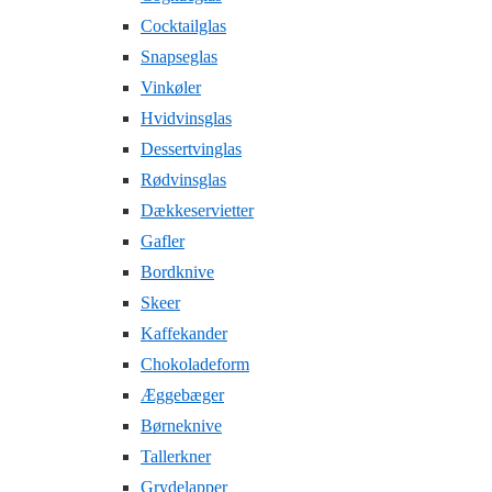
Cocktailglas
Snapseglas
Vinkøler
Hvidvinsglas
Dessertvinglas
Rødvinsglas
Dækkeservietter
Gafler
Bordknive
Skeer
Kaffekander
Chokoladeform
Æggebæger
Børneknive
Tallerkner
Grydelapper