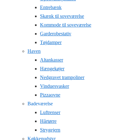
Entrebænk
Skænk til soveværelse
Kommode til soveværelse
Garderobestativ
Tøjdamper
Haven
Altankasser
Hængekøjer
Nedgravet trampoliner
Vinduesvasker
Pizzaovne
Badeværelse
Luftrenser
Hårtørre
Strygejern
Køkkenudstyr