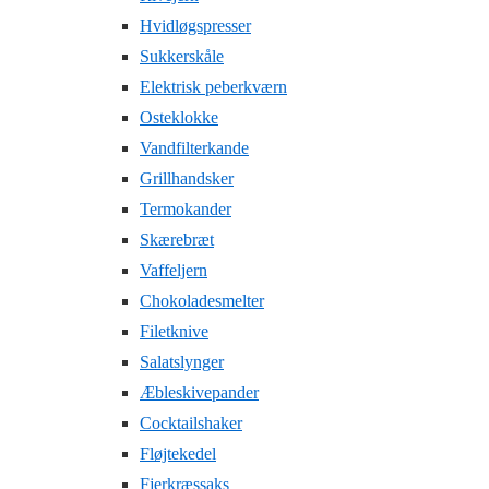
Hvidløgspresser
Sukkerskåle
Elektrisk peberkværn
Osteklokke
Vandfilterkande
Grillhandsker
Termokander
Skærebræt
Vaffeljern
Chokoladesmelter
Filetknive
Salatslynger
Æbleskivepander
Cocktailshaker
Fløjtekedel
Fjerkræssaks