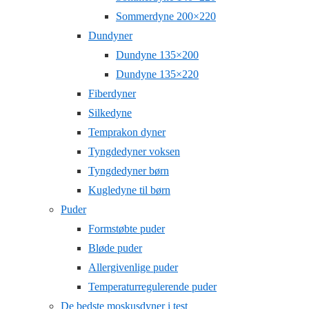
Sommerdyne 200×220
Dundyner
Dundyne 135×200
Dundyne 135×220
Fiberdyner
Silkedyne
Temprakon dyner
Tyngdedyner voksen
Tyngdedyner børn
Kugledyne til børn
Puder
Formstøbte puder
Bløde puder
Allergivenlige puder
Temperaturregulerende puder
De bedste moskusdyner i test