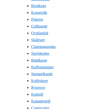
Bestiksæt
Kasserolle
Piskeris
Grillpande
Ovnfastfad
Skålesæt
Champagneglas
Stavblender
Brødkasse
Kaffemaskiner
Stempelkande
Kaffeskeer
Rygeovn
Kulgrill
Kamadogrill
Cognacglas