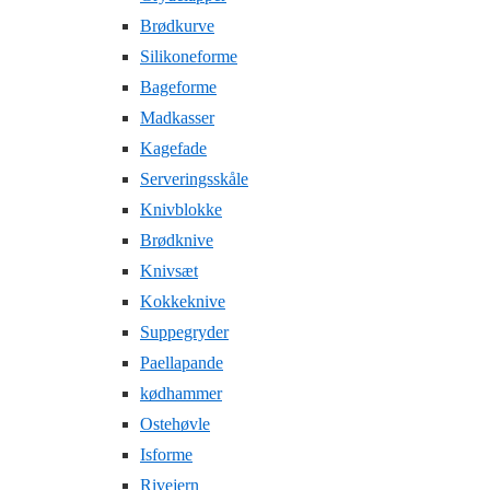
Brødkurve
Silikoneforme
Bageforme
Madkasser
Kagefade
Serveringsskåle
Knivblokke
Brødknive
Knivsæt
Kokkeknive
Suppegryder
Paellapande
kødhammer
Ostehøvle
Isforme
Rivejern