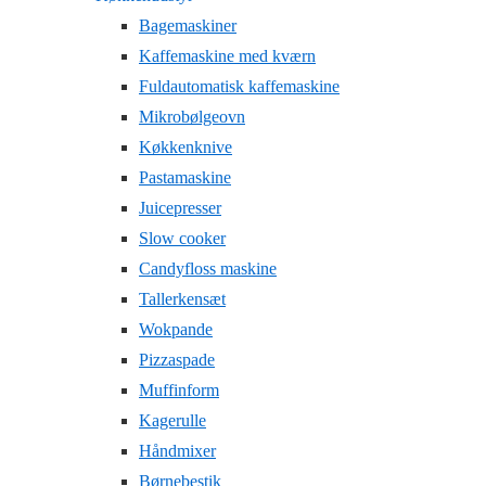
Bagemaskiner
Kaffemaskine med kværn
Fuldautomatisk kaffemaskine
Mikrobølgeovn
Køkkenknive
Pastamaskine
Juicepresser
Slow cooker
Candyfloss maskine
Tallerkensæt
Wokpande
Pizzaspade
Muffinform
Kagerulle
Håndmixer
Børnebestik