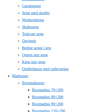
Gæstesenge
Seng med skuffer
Weekendseng
Skabsseng
Trekvart seng
Daybeds
Bedste senge i test
Queen size seng
King size seng
Dobbeltseng med opbevaring
Madrasser
Boxmadrasser
Boxmadras 70×200
Boxmadras 80×200
Boxmadras 90×200
Boxmadras 120×200