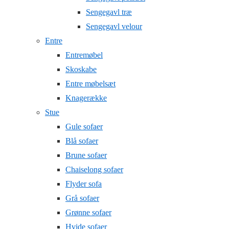
Sengegavl træ
Sengegavl velour
Entre
Entremøbel
Skoskabe
Entre møbelsæt
Knagerække
Stue
Gule sofaer
Blå sofaer
Brune sofaer
Chaiselong sofaer
Flyder sofa
Grå sofaer
Grønne sofaer
Hvide sofaer