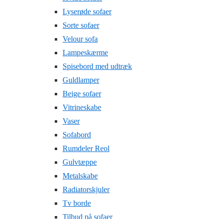
Lyserøde sofaer
Sorte sofaer
Velour sofa
Lampeskærme
Spisebord med udtræk
Guldlamper
Beige sofaer
Vitrineskabe
Vaser
Sofabord
Rumdeler Reol
Gulvtæppe
Metalskabe
Radiatorskjuler
Tv borde
Tilbud på sofaer