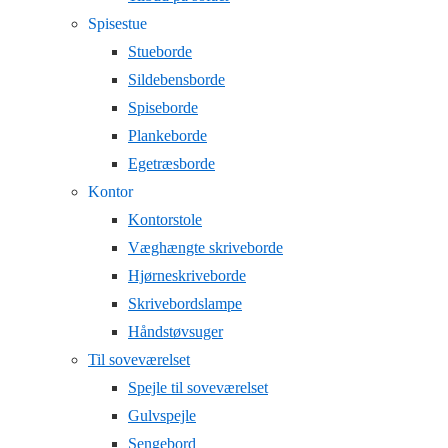
Spisestue
Stueborde
Sildebensborde
Spiseborde
Plankeborde
Egetræsborde
Kontor
Kontorstole
Væghængte skriveborde
Hjørneskriveborde
Skrivebordslampe
Håndstøvsuger
Til soveværelset
Spejle til soveværelset
Gulvspejle
Sengebord