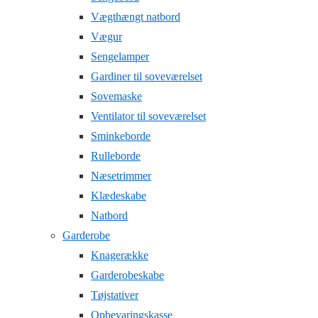
Vægthængt natbord
Vægur
Sengelamper
Gardiner til soveværelset
Sovemaske
Ventilator til soveværelset
Sminkeborde
Rulleborde
Næsetrimmer
Klædeskabe
Natbord
Garderobe
Knagerække
Garderobeskabe
Tøjstativer
Opbevaringskasse