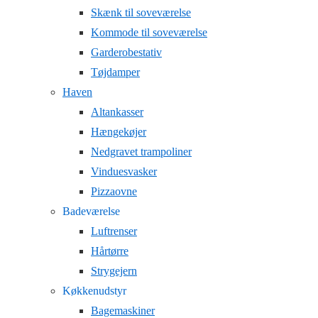
Skænk til soveværelse
Kommode til soveværelse
Garderobestativ
Tøjdamper
Haven
Altankasser
Hængekøjer
Nedgravet trampoliner
Vinduesvasker
Pizzaovne
Badeværelse
Luftrenser
Hårtørre
Strygejern
Køkkenudstyr
Bagemaskiner