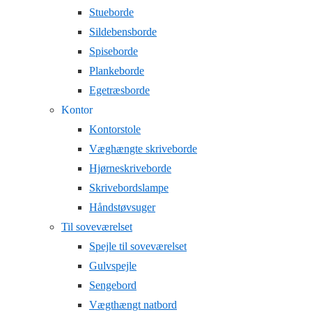
Stueborde
Sildebensborde
Spiseborde
Plankeborde
Egetræsborde
Kontor
Kontorstole
Væghængte skriveborde
Hjørneskriveborde
Skrivebordslampe
Håndstøvsuger
Til soveværelset
Spejle til soveværelset
Gulvspejle
Sengebord
Vægthængt natbord