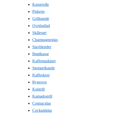
Kasserolle
Piskeris
Grillpande
Ovnfastfad
Skålesæt
Champagneglas
Stavblender
Brødkasse
Kaffemaskiner
Stempelkande
Kaffeskeer
Rygeovn
Kulgrill
Kamadogrill
Cognacglas
Cocktailglas