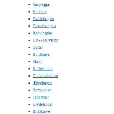
Snapseglas
Vinkøler
Hvidvinsglas
Dessertvinglas
Rødvinsglas
Dækkeservietter
Gafler
Bordknive
Skeer
Kaffekander
Chokoladeform
Æggebæger
Børneknive
Tallerkner
Grydelapper
Brødkurve