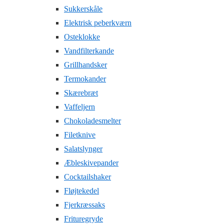
Sukkerskåle
Elektrisk peberkværn
Osteklokke
Vandfilterkande
Grillhandsker
Termokander
Skærebræt
Vaffeljern
Chokoladesmelter
Filetknive
Salatslynger
Æbleskivepander
Cocktailshaker
Fløjtekedel
Fjerkræssaks
Frituregryde