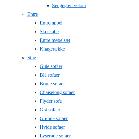
Sengegavl velour
Entre
Entremøbel
Skoskabe
Entre møbelsæt
Knagerække
Stue
Gule sofaer
Blå sofaer
Brune sofaer
Chaiselong sofaer
Flyder sofa
Grå sofaer
Grønne sofaer
Hvide sofaer
Lyserøde sofaer