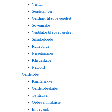
Vægur
Sengelamper
Gardiner til soveværelset
Sovemaske
Ventilator til soveværelset
Sminkeborde
Rulleborde
Næsetrimmer
Klædeskabe
Natbord
Garderobe
Knagerække
Garderobeskabe
Tøjstativer
Opbevaringskasse
Entrebænk