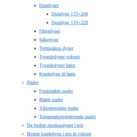
Dundyner
Dundyne 135×200
Dundyne 135×220
Fiberdyner
Silkedyne
Temprakon dyner
Tyngdedyner voksen
Tyngdedyner børn
Kugledyne til børn
Puder
Formstøbte puder
Bløde puder
Allergivenlige puder
Temperaturregulerende puder
De bedste moskusdyner i test
Bedste kugledyne i test til voksne