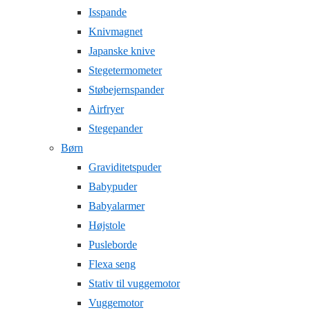
Isspande
Knivmagnet
Japanske knive
Stegetermometer
Støbejernspander
Airfryer
Stegepander
Børn
Graviditetspuder
Babypuder
Babyalarmer
Højstole
Pusleborde
Flexa seng
Stativ til vuggemotor
Vuggemotor