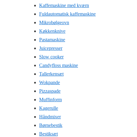
Kaffemaskine med kværn
Fuldautomatisk kaffemaskine
Mikrobølgeovn
Køkkenknive
Pastamaskine
Juicepresser
Slow cooker
Candyfloss maskine
Tallerkensæt
Wokpande
Pizzaspade
Muffinform
Kagerulle
Håndmixer
Børnebestik
Bestiksæt