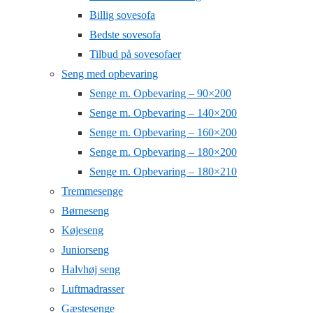
Billig sovesofa
Bedste sovesofa
Tilbud på sovesofaer
Seng med opbevaring
Senge m. Opbevaring – 90×200
Senge m. Opbevaring – 140×200
Senge m. Opbevaring – 160×200
Senge m. Opbevaring – 180×200
Senge m. Opbevaring – 180×210
Tremmesenge
Børneseng
Køjeseng
Juniorseng
Halvhøj seng
Luftmadrasser
Gæstesenge