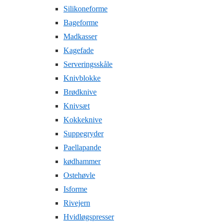
Silikoneforme
Bageforme
Madkasser
Kagefade
Serveringsskåle
Knivblokke
Brødknive
Knivsæt
Kokkeknive
Suppegryder
Paellapande
kødhammer
Ostehøvle
Isforme
Rivejern
Hvidløgspresser