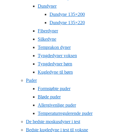
Dundyner
Dundyne 135×200
Dundyne 135×220
Fiberdyner
Silkedyne
Temprakon dyner
Tyngdedyner voksen
Tyngdedyner børn
Kugledyne til børn
Puder
Formstøbte puder
Bløde puder
Allergivenlige puder
Temperaturregulerende puder
De bedste moskusdyner i test
Bedste kugledyne i test til voksne