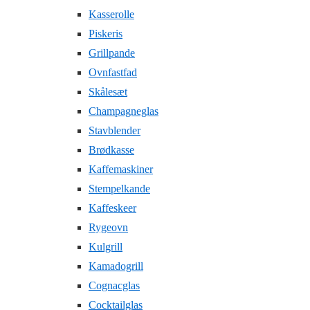
Kasserolle
Piskeris
Grillpande
Ovnfastfad
Skålesæt
Champagneglas
Stavblender
Brødkasse
Kaffemaskiner
Stempelkande
Kaffeskeer
Rygeovn
Kulgrill
Kamadogrill
Cognacglas
Cocktailglas