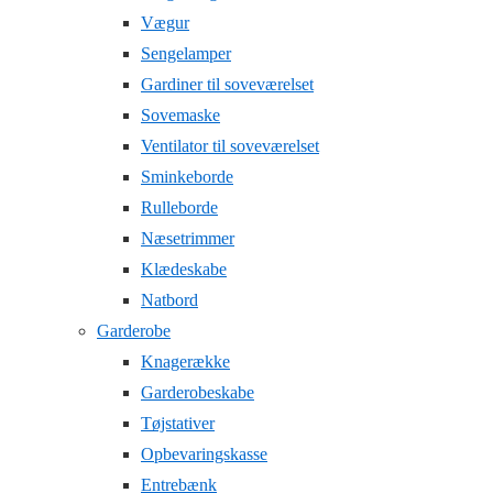
Vægur
Sengelamper
Gardiner til soveværelset
Sovemaske
Ventilator til soveværelset
Sminkeborde
Rulleborde
Næsetrimmer
Klædeskabe
Natbord
Garderobe
Knagerække
Garderobeskabe
Tøjstativer
Opbevaringskasse
Entrebænk