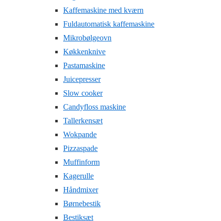
Kaffemaskine med kværn
Fuldautomatisk kaffemaskine
Mikrobølgeovn
Køkkenknive
Pastamaskine
Juicepresser
Slow cooker
Candyfloss maskine
Tallerkensæt
Wokpande
Pizzaspade
Muffinform
Kagerulle
Håndmixer
Børnebestik
Bestiksæt