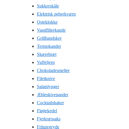
Sukkerskåle
Elektrisk peberkværn
Osteklokke
Vandfilterkande
Grillhandsker
Termokander
Skærebræt
Vaffeljern
Chokoladesmelter
Filetknive
Salatslynger
Æbleskivepander
Cocktailshaker
Fløjtekedel
Fjerkræssaks
Frituregryde