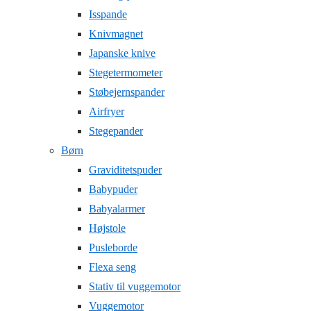
Isspande
Knivmagnet
Japanske knive
Stegetermometer
Støbejernspander
Airfryer
Stegepander
Børn
Graviditetspuder
Babypuder
Babyalarmer
Højstole
Pusleborde
Flexa seng
Stativ til vuggemotor
Vuggemotor