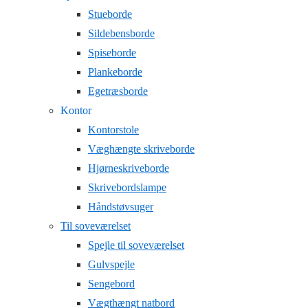
Stueborde
Sildebensborde
Spiseborde
Plankeborde
Egetræsborde
Kontor
Kontorstole
Væghængte skriveborde
Hjørneskriveborde
Skrivebordslampe
Håndstøvsuger
Til soveværelset
Spejle til soveværelset
Gulvspejle
Sengebord
Vægthængt natbord