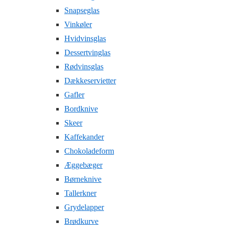
Snapseglas
Vinkøler
Hvidvinsglas
Dessertvinglas
Rødvinsglas
Dækkeservietter
Gafler
Bordknive
Skeer
Kaffekander
Chokoladeform
Æggebæger
Børneknive
Tallerkner
Grydelapper
Brødkurve