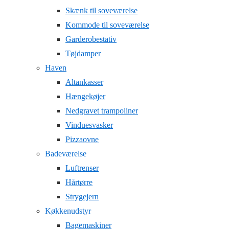
Skænk til soveværelse
Kommode til soveværelse
Garderobestativ
Tøjdamper
Haven
Altankasser
Hængekøjer
Nedgravet trampoliner
Vinduesvasker
Pizzaovne
Badeværelse
Luftrenser
Hårtørre
Strygejern
Køkkenudstyr
Bagemaskiner