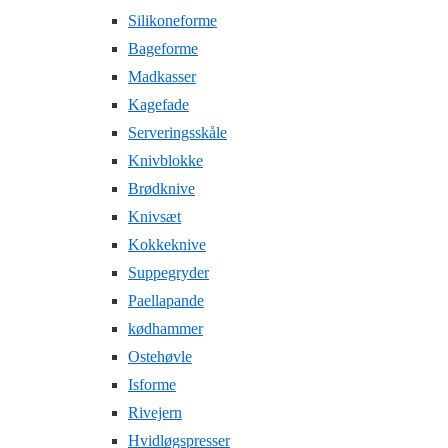
Silikoneforme
Bageforme
Madkasser
Kagefade
Serveringsskåle
Knivblokke
Brødknive
Knivsæt
Kokkeknive
Suppegryder
Paellapande
kødhammer
Ostehøvle
Isforme
Rivejern
Hvidløgspresser