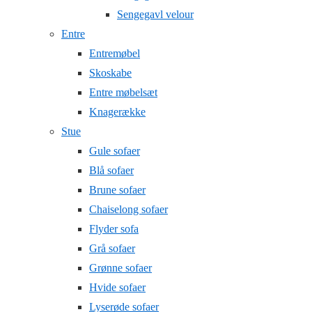
Sengegavl velour
Entre
Entremøbel
Skoskabe
Entre møbelsæt
Knagerække
Stue
Gule sofaer
Blå sofaer
Brune sofaer
Chaiselong sofaer
Flyder sofa
Grå sofaer
Grønne sofaer
Hvide sofaer
Lyserøde sofaer