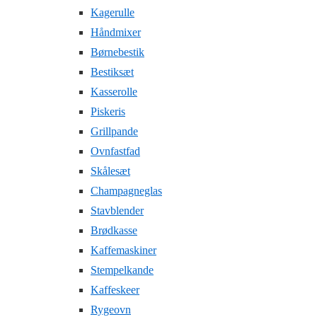
Kagerulle
Håndmixer
Børnebestik
Bestiksæt
Kasserolle
Piskeris
Grillpande
Ovnfastfad
Skålesæt
Champagneglas
Stavblender
Brødkasse
Kaffemaskiner
Stempelkande
Kaffeskeer
Rygeovn