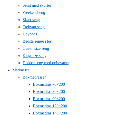
Seng med skuffer
Weekendseng
Skabsseng
Trekvart seng
Daybeds
Bedste senge i test
Queen size seng
King size seng
Dobbeltseng med opbevaring
Madrasser
Boxmadrasser
Boxmadras 70×200
Boxmadras 80×200
Boxmadras 90×200
Boxmadras 120×200
Boxmadras 140×200