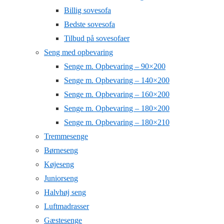
Billig sovesofa
Bedste sovesofa
Tilbud på sovesofaer
Seng med opbevaring
Senge m. Opbevaring – 90×200
Senge m. Opbevaring – 140×200
Senge m. Opbevaring – 160×200
Senge m. Opbevaring – 180×200
Senge m. Opbevaring – 180×210
Tremmesenge
Børneseng
Køjeseng
Juniorseng
Halvhøj seng
Luftmadrasser
Gæstesenge