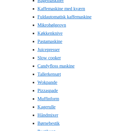
Bagemaskiner
Kaffemaskine med kværn
Fuldautomatisk kaffemaskine
Mikrobølgeovn
Køkkenknive
Pastamaskine
Juicepresser
Slow cooker
Candyfloss maskine
Tallerkensæt
Wokpande
Pizzaspade
Muffinform
Kagerulle
Håndmixer
Børnebestik