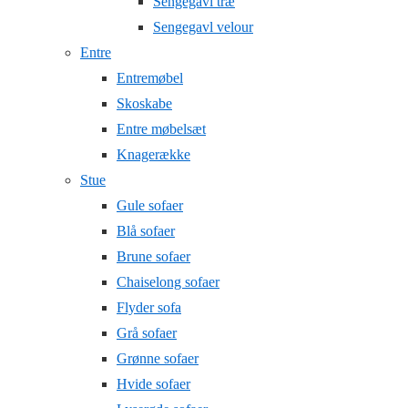
Sengegavl træ
Sengegavl velour
Entre
Entremøbel
Skoskabe
Entre møbelsæt
Knagerække
Stue
Gule sofaer
Blå sofaer
Brune sofaer
Chaiselong sofaer
Flyder sofa
Grå sofaer
Grønne sofaer
Hvide sofaer