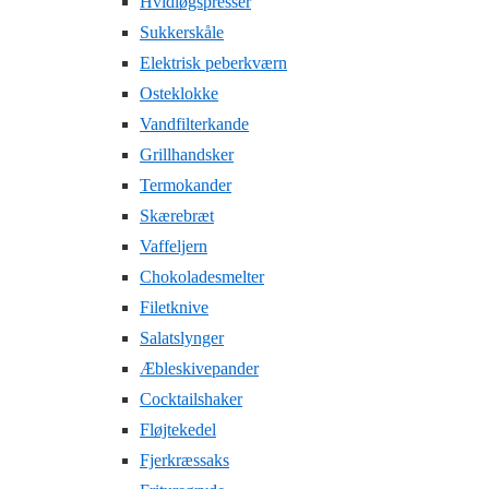
Hvidløgspresser
Sukkerskåle
Elektrisk peberkværn
Osteklokke
Vandfilterkande
Grillhandsker
Termokander
Skærebræt
Vaffeljern
Chokoladesmelter
Filetknive
Salatslynger
Æbleskivepander
Cocktailshaker
Fløjtekedel
Fjerkræssaks