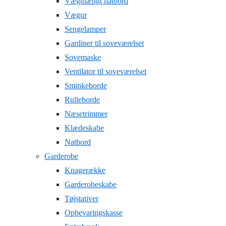
Vægthængt natbord
Vægur
Sengelamper
Gardiner til soveværelset
Sovemaske
Ventilator til soveværelset
Sminkeborde
Rulleborde
Næsetrimmer
Klædeskabe
Natbord
Garderobe
Knagerække
Garderobeskabe
Tøjstativer
Opbevaringskasse