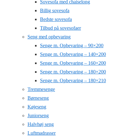
Sovesofa med chaiselong
Billig sovesofa
Bedste sovesofa
Tilbud på sovesofaer
Seng med opbevaring
Senge m. Opbevaring – 90×200
Senge m. Opbevaring – 140×200
Senge m. Opbevaring – 160×200
Senge m. Opbevaring – 180×200
Senge m. Opbevaring – 180×210
Tremmesenge
Børneseng
Køjeseng
Juniorseng
Halvhøj seng
Luftmadrasser