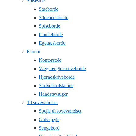
Spisestue
Stueborde
Sildebensborde
Spiseborde
Plankeborde
Egetræsborde
Kontor
Kontorstole
Væghængte skriveborde
Hjørneskriveborde
Skrivebordslampe
Håndstøvsuger
Til soveværelset
Spejle til soveværelset
Gulvspejle
Sengebord