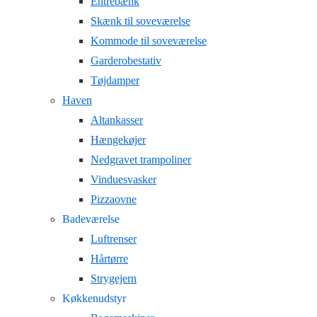
Entrebænk
Skænk til soveværelse
Kommode til soveværelse
Garderobestativ
Tøjdamper
Haven
Altankasser
Hængekøjer
Nedgravet trampoliner
Vinduesvasker
Pizzaovne
Badeværelse
Luftrenser
Hårtørre
Strygejern
Køkkenudstyr