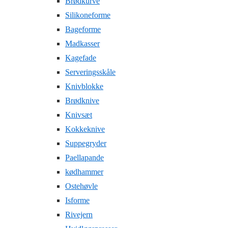
Brødkurve
Silikoneforme
Bageforme
Madkasser
Kagefade
Serveringsskåle
Knivblokke
Brødknive
Knivsæt
Kokkeknive
Suppegryder
Paellapande
kødhammer
Ostehøvle
Isforme
Rivejern