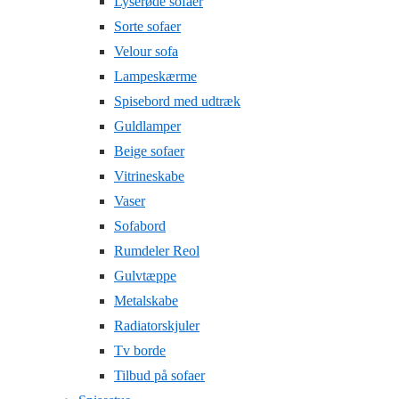
Lyserøde sofaer
Sorte sofaer
Velour sofa
Lampeskærme
Spisebord med udtræk
Guldlamper
Beige sofaer
Vitrineskabe
Vaser
Sofabord
Rumdeler Reol
Gulvtæppe
Metalskabe
Radiatorskjuler
Tv borde
Tilbud på sofaer