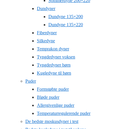
Sommerdyne 200×220
Dundyner
Dundyne 135×200
Dundyne 135×220
Fiberdyner
Silkedyne
Temprakon dyner
Tyngdedyner voksen
Tyngdedyner børn
Kugledyne til børn
Puder
Formstøbte puder
Bløde puder
Allergivenlige puder
Temperaturregulerende puder
De bedste moskusdyner i test