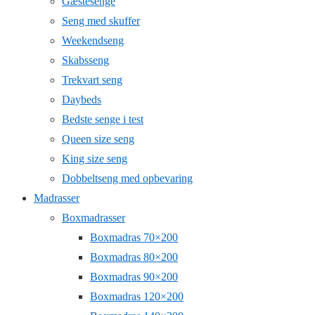
Gæstesenge
Seng med skuffer
Weekendseng
Skabsseng
Trekvart seng
Daybeds
Bedste senge i test
Queen size seng
King size seng
Dobbeltseng med opbevaring
Madrasser
Boxmadrasser
Boxmadras 70×200
Boxmadras 80×200
Boxmadras 90×200
Boxmadras 120×200