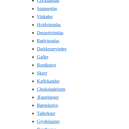
Cocktailglas
Snapseglas
Vinkøler
Hvidvinsglas
Dessertvinglas
Rødvinsglas
Dækkeservietter
Gafler
Bordknive
Skeer
Kaffekander
Chokoladeform
Æggebæger
Børneknive
Tallerkner
Grydelapper