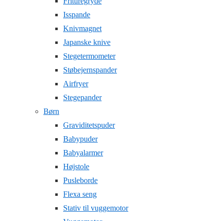
Frituregryde
Isspande
Knivmagnet
Japanske knive
Stegetermometer
Støbejernspander
Airfryer
Stegepander
Børn
Graviditetspuder
Babypuder
Babyalarmer
Højstole
Pusleborde
Flexa seng
Stativ til vuggemotor