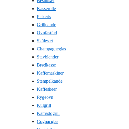
Bestiksæt
Kasserolle
Piskeris
Grillpande
Ovnfastfad
Skålesæt
Champagneglas
Stavblender
Brødkasse
Kaffemaskiner
Stempelkande
Kaffeskeer
Rygeovn
Kulgrill
Kamadogrill
Cognacglas