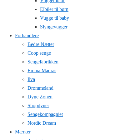
Vuggemotor
Elbiler til børn
Vugge til baby
Slyngevugger
Forhandlere
Bedre Nætter
Coop senge
Sengefabrikken
Emma Madras
Ilva
Drømmeland
Dyne Zonen
Shopdyner
Sengekompagniet
Nordic Dream
Mærker