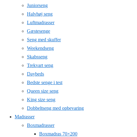
Juniorseng
Halvhøj seng
Luftmadrasser
Gæstesenge
Seng med skuffer
Weekendseng
Skabsseng
Trekvart seng
Daybeds
Bedste senge i test
Queen size seng
King size seng
Dobbeltseng med opbevaring
Madrasser
Boxmadrasser
Boxmadras 70×200